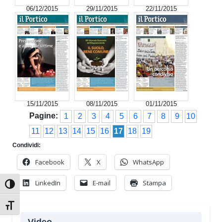
06/12/2015
29/11/2015
22/11/2015
15/11/2015
08/11/2015
01/11/2015
Pagine:
1
2
3
4
5
6
7
8
9
10
11
12
13
14
15
16
17
18
19
Condividi:
Facebook
X
WhatsApp
LinkedIn
E-mail
Stampa
Attiva/disattiva alto contrasto
Attiva/disattiva dimensione testo