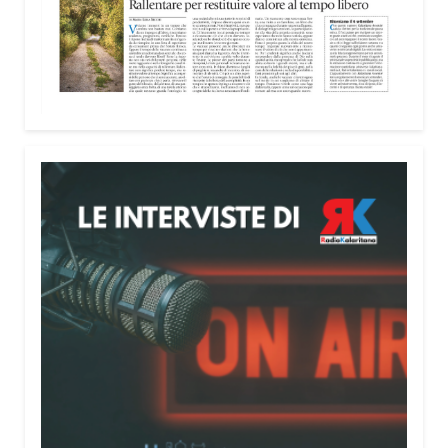
nella costruzione di ponti tra culture e popoli, con
un confronto inserito nel percorso “Cagliari Città
della Pace e del Mediterraneo”, progetto che
promuove il dialogo e la collaborazione tra le
diverse realtà del bacino mediterraneo.
Tra le testimonianze quella di Thea, giovane
libanese del Consiglio dei Giovani del
Mediterraneo della CEI: «Il campo è molto più di
un’esperienza di volontariato: è un’opportunità per
costruire relazioni attraverso il servizio, linguaggio
universale capace di unire persone diverse».
Condividi:
Facebook
X
WhatsApp
LinkedIn
E-mail
Stampa