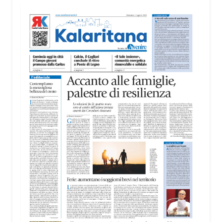
territorio, dall’assistenza agli anziani e alle persone
con disabilità nelle attività dell’OAMI al supporto nei
centri di accoglienza per migranti, dove
contribuiscono anche alla cura degli spazi comuni.
«Prendersi cura degli ambienti significa favorire
accoglienza e dignità», racconta Alessandro
Adimari.
Tra i partecipanti anche i seminaristi, impegnati
accanto agli anziani della casa di riposo Cristo Re.
«Un’esperienza di crescita umana e spirituale che
rafforza la vocazione al servizio», sottolinea
Cristiano Pani.
Il programma dedica spazio anche ai temi della
pace e della cooperazione nel Mediterraneo. Oggi
pomeriggio, alla Mediateca del Mediterraneo
(MEM), l’incontro con l’arcivescovo monsignor
Giuseppe Baturi ha approfondito il ruolo dei giovani