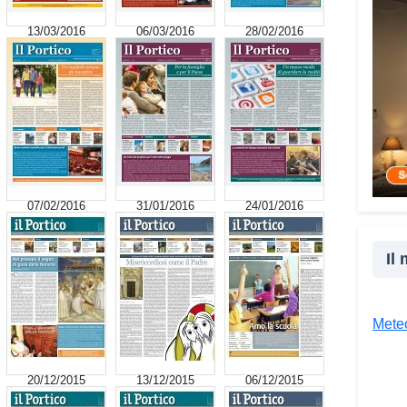
cultu
13/03/2016
06/03/2016
28/02/2016
inser
della
proge
la co
realt
Tra l
giova
Giova
07/02/2016
31/01/2016
24/01/2016
«Il c
un’es
Il
un’op
attra
unive
Meteo
diver
Co
20/12/2015
13/12/2015
06/12/2015