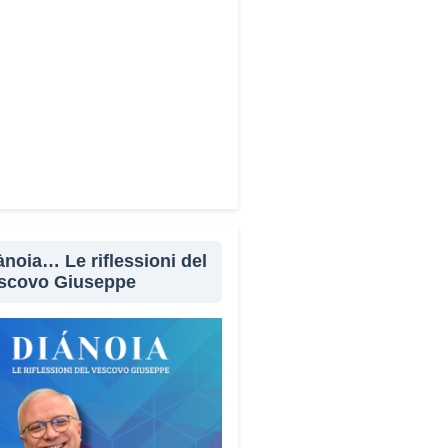
Facebook
X
WhatsApp
LinkedIn
E-mail
Stampa
ànoia… Le riflessioni del
scovo Giuseppe