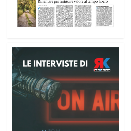
nella costruzione di ponti tra culture e popoli, con
un confronto inserito nel percorso “Cagliari Città
della Pace e del Mediterraneo”, progetto che
promuove il dialogo e la collaborazione tra le
diverse realtà del bacino mediterraneo.
Tra le testimonianze quella di Thea, giovane
libanese del Consiglio dei Giovani del
Mediterraneo della CEI: «Il campo è molto più di
un’esperienza di volontariato: è un’opportunità per
costruire relazioni attraverso il servizio, linguaggio
universale capace di unire persone diverse».
Condividi:
Facebook
X
WhatsApp
LinkedIn
E-mail
Stampa