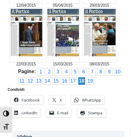
12/04/2015
05/04/2015
29/03/2015
22/03/2015
15/03/2015
08/03/2015
Pagine:
1
2
3
4
5
6
7
8
9
10
11
12
13
14
15
16
17
18
19
Condividi:
Facebook
X
WhatsApp
LinkedIn
E-mail
Stampa
Attiva/disattiva alto contrasto
Attiva/disattiva dimensione testo