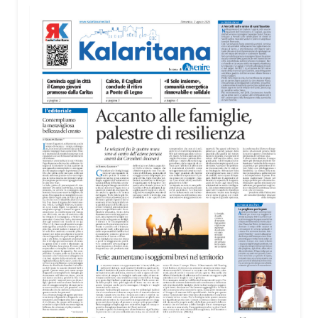
territorio, dall’assistenza agli anziani e alle persone
con disabilità nelle attività dell’OAMI al supporto nei
centri di accoglienza per migranti, dove
contribuiscono anche alla cura degli spazi comuni.
«Prendersi cura degli ambienti significa favorire
accoglienza e dignità», racconta Alessandro
Adimari.
Tra i partecipanti anche i seminaristi, impegnati
accanto agli anziani della casa di riposo Cristo Re.
«Un’esperienza di crescita umana e spirituale che
rafforza la vocazione al servizio», sottolinea
Cristiano Pani.
Il programma dedica spazio anche ai temi della
pace e della cooperazione nel Mediterraneo. Oggi
pomeriggio, alla Mediateca del Mediterraneo
(MEM), l’incontro con l’arcivescovo monsignor
Giuseppe Baturi ha approfondito il ruolo dei giovani