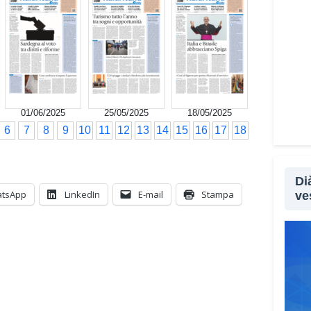
Non s
le tr
segna
utili
che p
qual
01/06/2025
25/05/2025
18/05/2025
sopra
6
7
8
9
10
11
12
13
14
15
16
17
18
Lei 
all’a
Di
feno
tsApp
LinkedIn
E-mail
Stampa
ve
Sì, p
sopra
sempl
aprir
perso
psico