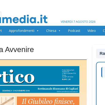
VENERDì 7 AGOSTO 2026
rt
Approfondimenti
Chiesa
Podcast
Video
C
na Avvenire
Ra