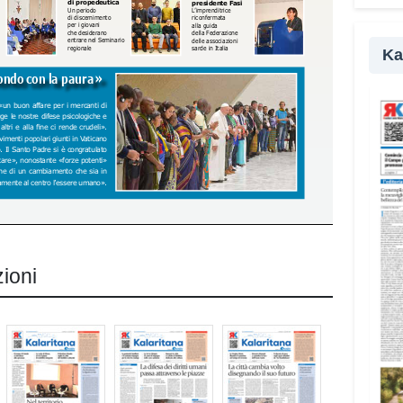
pr
Ka
zioni