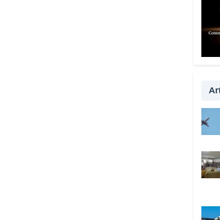
Quan
anche
È fo
esser
con i
passa
la vi
Art
qualc
davve
Lei 
anche
Sì, s
tutta
prefe
hanno
Vadem
c’è i