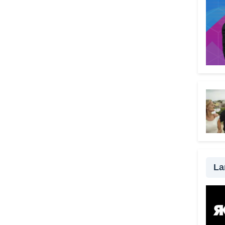
l’urg
all’au
Comp
signi
menta
Il V
grat
scel
Perch
signi
perso
strum
senza
La
da ra
possi
modo 
una t