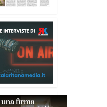
ione alle telefonate
ubblicazione di servizio
ata alla prevenzione delle
e ai danni degli anziani e delle
e più fragili. Si tratta del
ecum contro le truffe
,
zzato da Sergio Cavoli, autore
ibro
Passi di Speranza
e da
impegnato nel sostegno alle
ne più vulnerabili. «L’idea di
zzare il Vademecum – ha detto