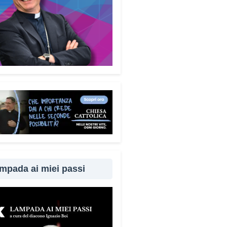
enza, la paura, il richiamo
torità, la fiducia e l’isolamento.
rendere questi meccanismi
fica costruire uno scudo
le molto più efficace.
ademecum è disponibile
uitamente. Perché questa
ta?
é difendersi dalle truffe
fica difendere la dignità delle
ne. Ho voluto che questo
ento fosse accessibile a tutti,
 alcun fine commerciale, così
mpada ai miei passi
ggiungere il maggior numero
bile di cittadini. È anche un
per dire a chi è stato vittima di
ruffa che non è solo.