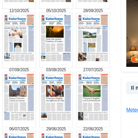
ai mi
12/10/2025
05/10/2025
28/09/2025
nasce
truff
perso
perso
spess
senza
mia e
conta
07/09/2025
03/08/2025
27/07/2025
situa
spint
sempl
Il
consu
acco
spave
Meteo
giudi
Che 
06/07/2025
29/06/2025
22/06/2025
Vad