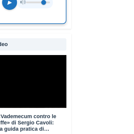
▶
deo
 «Vademecum contro le
uffe» di Sergio Cavoli:
a guida pratica di