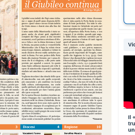
Vi
Il
tr
un