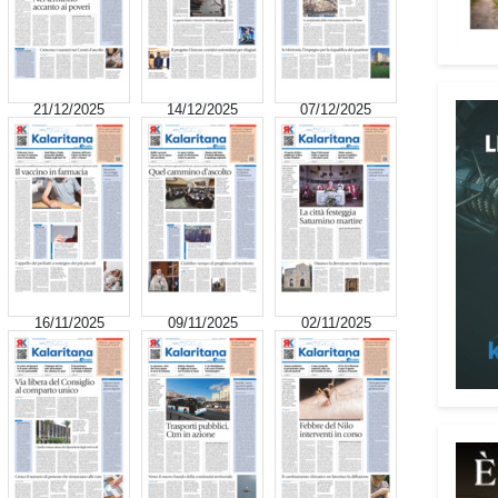
21/12/2025
14/12/2025
07/12/2025
Attenz
Una p
dedic
truff
16/11/2025
09/11/2025
02/11/2025
person
Vadem
reali
del l
anni 
perso
reali