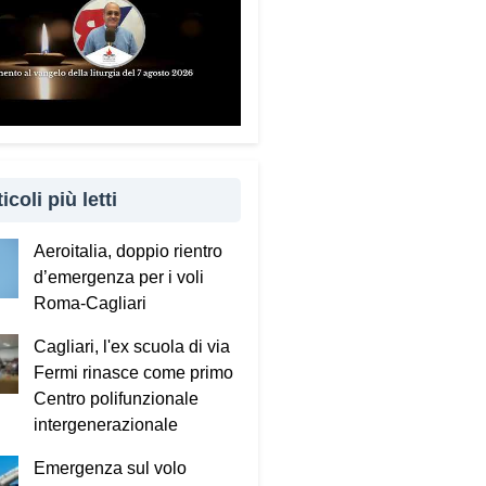
to è importante coinvolgere
 familiari e caregiver?
ndamentale. Questa guida può
e tenuta in casa e condivisa
 propri familiari. La prevenzione
 anche attraverso il dialogo e
cinanza: sapere che c’è
icoli più letti
uno pronto ad aiutare fa
ro la differenza.
Aeroitalia, doppio rientro
d’emergenza per i voli
sta portando questo progetto
Roma-Cagliari
 nei territori.
Cagliari, l'ex scuola di via
to incontrando tante comunità in
Fermi rinasce come primo
 Italia. Ringrazio i comuni, le
Centro polifunzionale
tture e le amministrazioni che
intergenerazionale
 scelto di diffondere il
ecum. Tra gli ultimi ad aderire
Emergenza sul volo
l Comune di Elmas. Durante