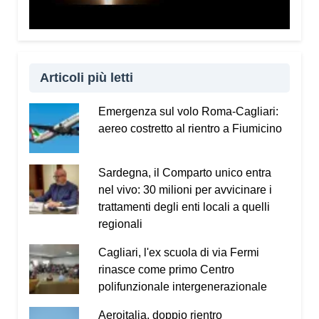
questo invito tutti a scaricare gratuitamente il
Vademecum dal sito
www.infotruffe.com
, a
condividerlo e a parlarne con i propri familiari. Una
comunità informata è una comunità che sa
proteggere sé stessa e le persone più fragili.
Articoli più letti
Qui l’intervista a Radio Kalaritana.
Emergenza sul volo Roma-Cagliari:
aereo costretto al rientro a Fiumicino
Condividi:
Facebook
X
WhatsApp
Sardegna, il Comparto unico entra
nel vivo: 30 milioni per avvicinare i
LinkedIn
E-mail
Stampa
trattamenti degli enti locali a quelli
regionali
Cagliari, l'ex scuola di via Fermi
rinasce come primo Centro
polifunzionale intergenerazionale
Aeroitalia, doppio rientro