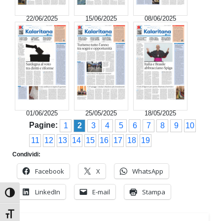
22/06/2025
15/06/2025
08/06/2025
01/06/2025
25/05/2025
18/05/2025
Pagine:
1
2
3
4
5
6
7
8
9
10
11
12
13
14
15
16
17
18
19
Condividi:
Facebook
X
WhatsApp
LinkedIn
E-mail
Stampa
Attiva/disattiva alto contrasto
Attiva/disattiva dimensione testo