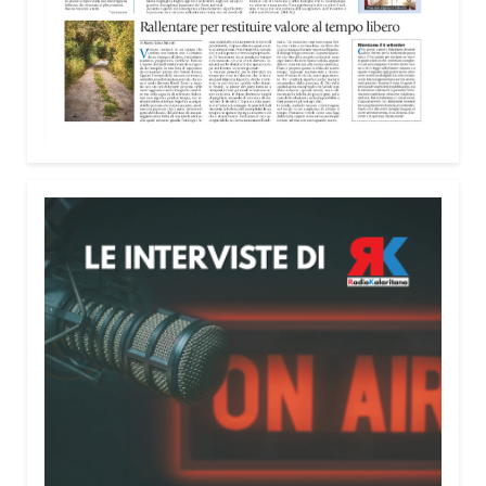
Attenzione alle telefonate
Una pubblicazione di servizio dedicata alla
prevenzione delle truffe ai danni degli anziani e
delle persone più fragili. Si tratta del
Vademecum
contro le truffe
, realizzato da Sergio Cavoli, autore
del libro
Passi di Speranza
e da anni impegnato nel
sostegno alle persone più vulnerabili. «L’idea di
realizzare il Vademecum – ha detto ai microfoni di
Radio Kalaritana – nasce dalla consapevolezza
che le truffe colpiscono soprattutto le persone più
fragili: anziani, malati e persone socialmente
isolate, che spesso vengono lasciate sole e senza
strumenti per difendersi. La mia esperienza
personale e il contatto diretto con chi vive situazioni
di vulnerabilità mi hanno spinto a creare uno
strumento semplice, concreto e facilmente