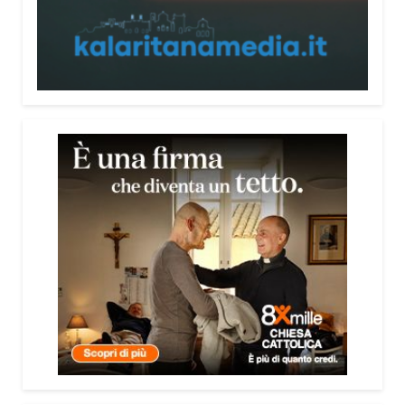
consultabile. L’obiettivo era accompagnare le
persone, non spaventarle o farle sentire giudicate».
Che cosa contiene il Vademecum?
Non si limita a spiegare cosa sono le truffe.
Propone esempi concreti, segnali d’allarme e
comportamenti utili da adottare. È una guida pratica
che può essere consultata in qualsiasi momento e
che punta soprattutto a prevenire.
Lei pone molta attenzione anche all’aspetto
psicologico del fenomeno.
Sì, perché il truffatore manipola soprattutto le
emozioni. Più che dire semplicemente “non
cliccare” o “non aprire la porta”, ho voluto aiutare le
persone a riconoscere le leve psicologiche
utilizzate dai truffatori: l’urgenza, la paura, il
richiamo all’autorità, la fiducia e l’isolamento.