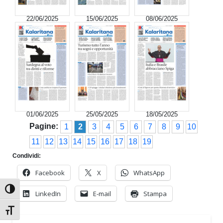
22/06/2025
15/06/2025
08/06/2025
01/06/2025
25/05/2025
18/05/2025
Pagine:
1
2
3
4
5
6
7
8
9
10
11
12
13
14
15
16
17
18
19
Condividi:
Facebook
X
WhatsApp
Attiva/disattiva alto contrasto
LinkedIn
E-mail
Stampa
Attiva/disattiva dimensione testo