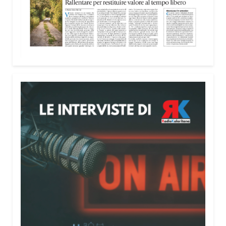
nella costruzione di ponti tra culture e popoli, con
un confronto inserito nel percorso “Cagliari Città
della Pace e del Mediterraneo”, progetto che
promuove il dialogo e la collaborazione tra le
diverse realtà del bacino mediterraneo.
Tra le testimonianze quella di Thea, giovane
libanese del Consiglio dei Giovani del
Mediterraneo della CEI: «Il campo è molto più di
un’esperienza di volontariato: è un’opportunità per
costruire relazioni attraverso il servizio, linguaggio
universale capace di unire persone diverse».
Condividi:
Facebook
X
WhatsApp
LinkedIn
E-mail
Stampa