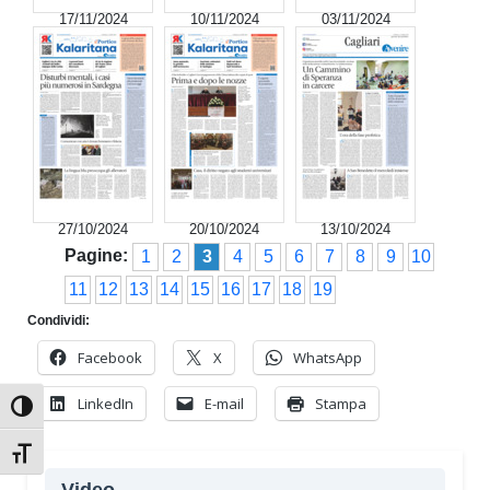
17/11/2024
10/11/2024
03/11/2024
27/10/2024
20/10/2024
13/10/2024
Pagine:
1
2
3
4
5
6
7
8
9
10
11
12
13
14
15
16
17
18
19
Condividi:
Facebook
X
WhatsApp
LinkedIn
E-mail
Stampa
Attiva/disattiva alto contrasto
Attiva/disattiva dimensione testo