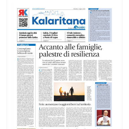
territorio, dall’assistenza agli anziani e alle persone
con disabilità nelle attività dell’OAMI al supporto nei
centri di accoglienza per migranti, dove
contribuiscono anche alla cura degli spazi comuni.
«Prendersi cura degli ambienti significa favorire
accoglienza e dignità», racconta Alessandro
Adimari.
Tra i partecipanti anche i seminaristi, impegnati
accanto agli anziani della casa di riposo Cristo Re.
«Un’esperienza di crescita umana e spirituale che
rafforza la vocazione al servizio», sottolinea
Cristiano Pani.
Il programma dedica spazio anche ai temi della
pace e della cooperazione nel Mediterraneo. Oggi
pomeriggio, alla Mediateca del Mediterraneo
(MEM), l’incontro con l’arcivescovo monsignor
Giuseppe Baturi ha approfondito il ruolo dei giovani