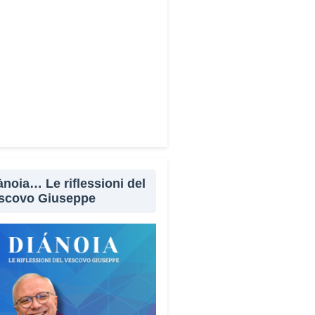
Facebook
X
WhatsApp
LinkedIn
E-mail
Stampa
ànoia… Le riflessioni del
scovo Giuseppe