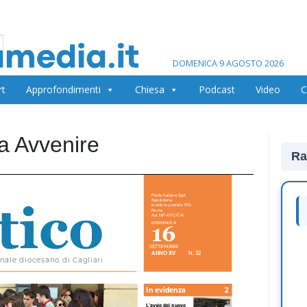
DOMENICA 9 AGOSTO 2026
rt
Approfondimenti
Chiesa
Podcast
Video
C
na Avvenire
Ra