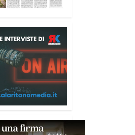
fica favorire accoglienza e
tà», racconta Alessandro
ri.
 partecipanti anche i seminaristi,
nati accanto agli anziani della
di riposo Cristo Re.
sperienza di crescita umana e
tuale che rafforza la vocazione
rvizio», sottolinea Cristiano
rogramma dedica spazio anche
mi della pace e della
razione nel Mediterraneo.
pomeriggio, alla Mediateca del
erraneo (MEM), l’incontro con
civescovo monsignor Giuseppe
i ha approfondito il ruolo dei
ni nella costruzione di ponti tra