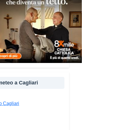
re e popoli, con un confronto
ito nel percorso “Cagliari Città
 Pace e del Mediterraneo”,
tto che promuove il dialogo e
llaborazione tra le diverse
à del bacino mediterraneo.
e testimonianze quella di Thea,
ne libanese del Consiglio dei
ni del Mediterraneo della CEI:
ampo è molto più di
perienza di volontariato: è
 meteo a Cagliari
portunità per costruire relazioni
verso il servizio, linguaggio
rsale capace di unire persone
 Cagliari
se».
ndividi: