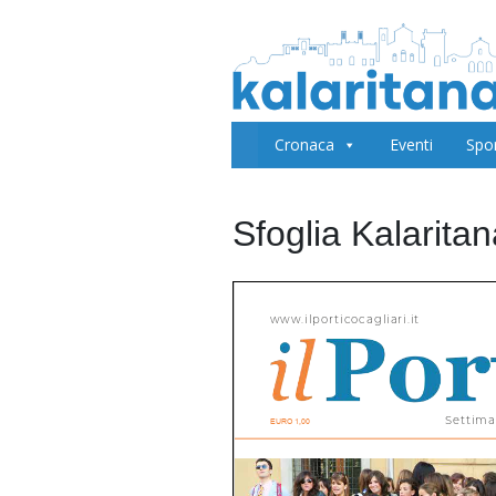
Cronaca
Eventi
Spo
Sfoglia Kalarita