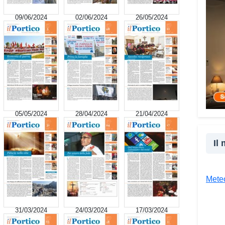
cultu
09/06/2024
02/06/2024
26/05/2024
inser
della
proge
la co
realt
Tra l
giova
Giova
05/05/2024
28/04/2024
21/04/2024
«Il c
un’es
Il
un’op
attra
unive
Meteo
diver
Co
31/03/2024
24/03/2024
17/03/2024