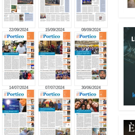
signi
digni
Adima
Tra i
22/09/2024
15/09/2024
08/09/2024
impeg
casa 
«Un’e
spiri
al se
Pani.
Il p
14/07/2024
07/07/2024
30/06/2024
ai te
coope
Oggi 
Medit
l’ar
Batur
giova