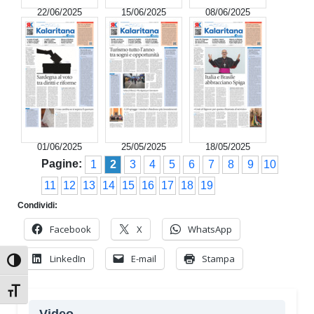
22/06/2025
15/06/2025
08/06/2025
01/06/2025
25/05/2025
18/05/2025
Pagine:
1
2
3
4
5
6
7
8
9
10
11
12
13
14
15
16
17
18
19
Condividi:
Facebook
X
WhatsApp
LinkedIn
E-mail
Stampa
Attiva/disattiva alto contrasto
Attiva/disattiva dimensione testo