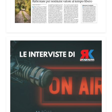
nella costruzione di ponti tra culture e popoli, con
un confronto inserito nel percorso “Cagliari Città
della Pace e del Mediterraneo”, progetto che
promuove il dialogo e la collaborazione tra le
diverse realtà del bacino mediterraneo.
Tra le testimonianze quella di Thea, giovane
libanese del Consiglio dei Giovani del
Mediterraneo della CEI: «Il campo è molto più di
un’esperienza di volontariato: è un’opportunità per
costruire relazioni attraverso il servizio, linguaggio
universale capace di unire persone diverse».
Condividi:
Facebook
X
WhatsApp
LinkedIn
E-mail
Stampa