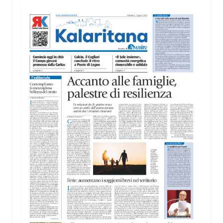
territorio, dall’assistenza agli anziani e alle persone
con disabilità nelle attività dell’OAMI al supporto nei
centri di accoglienza per migranti, dove
contribuiscono anche alla cura degli spazi comuni.
«Prendersi cura degli ambienti significa favorire
accoglienza e dignità», racconta Alessandro
Adimari.
Tra i partecipanti anche i seminaristi, impegnati
accanto agli anziani della casa di riposo Cristo Re.
«Un’esperienza di crescita umana e spirituale che
rafforza la vocazione al servizio», sottolinea
Cristiano Pani.
Il programma dedica spazio anche ai temi della
pace e della cooperazione nel Mediterraneo. Oggi
pomeriggio, alla Mediateca del Mediterraneo
(MEM), l’incontro con l’arcivescovo monsignor
Giuseppe Baturi ha approfondito il ruolo dei giovani