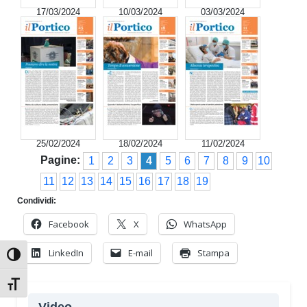
17/03/2024
10/03/2024
03/03/2024
25/02/2024
18/02/2024
11/02/2024
Pagine:
1
2
3
4
5
6
7
8
9
10
11
12
13
14
15
16
17
18
19
Condividi:
Facebook
X
WhatsApp
LinkedIn
E-mail
Stampa
Attiva/disattiva alto contrasto
Attiva/disattiva dimensione testo