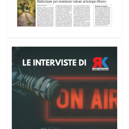
nella costruzione di ponti tra culture e popoli, con
un confronto inserito nel percorso “Cagliari Città
della Pace e del Mediterraneo”, progetto che
promuove il dialogo e la collaborazione tra le
diverse realtà del bacino mediterraneo.
Tra le testimonianze quella di Thea, giovane
libanese del Consiglio dei Giovani del
Mediterraneo della CEI: «Il campo è molto più di
un’esperienza di volontariato: è un’opportunità per
costruire relazioni attraverso il servizio, linguaggio
universale capace di unire persone diverse».
Condividi:
Facebook
X
WhatsApp
LinkedIn
E-mail
Stampa