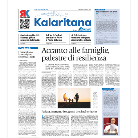
territorio, dall’assistenza agli anziani e alle persone
con disabilità nelle attività dell’OAMI al supporto nei
centri di accoglienza per migranti, dove
contribuiscono anche alla cura degli spazi comuni.
«Prendersi cura degli ambienti significa favorire
accoglienza e dignità», racconta Alessandro
Adimari.
Tra i partecipanti anche i seminaristi, impegnati
accanto agli anziani della casa di riposo Cristo Re.
«Un’esperienza di crescita umana e spirituale che
rafforza la vocazione al servizio», sottolinea
Cristiano Pani.
Il programma dedica spazio anche ai temi della
pace e della cooperazione nel Mediterraneo. Oggi
pomeriggio, alla Mediateca del Mediterraneo
(MEM), l’incontro con l’arcivescovo monsignor
Giuseppe Baturi ha approfondito il ruolo dei giovani