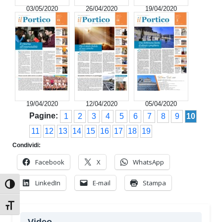
03/05/2020
26/04/2020
19/04/2020
19/04/2020
12/04/2020
05/04/2020
Pagine:
1
2
3
4
5
6
7
8
9
10
11
12
13
14
15
16
17
18
19
Condividi:
Facebook
X
WhatsApp
LinkedIn
E-mail
Stampa
Attiva/disattiva alto contrasto
Attiva/disattiva dimensione testo