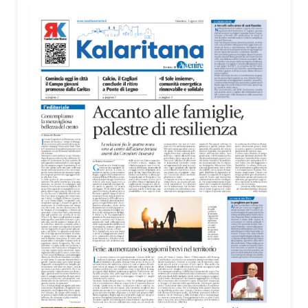
territorio, dall’assistenza agli anziani e alle persone
con disabilità nelle attività dell’OAMI al supporto nei
centri di accoglienza per migranti, dove
contribuiscono anche alla cura degli spazi comuni.
«Prendersi cura degli ambienti significa favorire
accoglienza e dignità», racconta Alessandro
Adimari.
Tra i partecipanti anche i seminaristi, impegnati
accanto agli anziani della casa di riposo Cristo Re.
«Un’esperienza di crescita umana e spirituale che
rafforza la vocazione al servizio», sottolinea
Cristiano Pani.
Il programma dedica spazio anche ai temi della
pace e della cooperazione nel Mediterraneo. Oggi
pomeriggio, alla Mediateca del Mediterraneo
(MEM), l’incontro con l’arcivescovo monsignor
Giuseppe Baturi ha approfondito il ruolo dei giovani