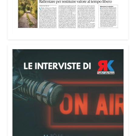
nella costruzione di ponti tra culture e popoli, con
un confronto inserito nel percorso “Cagliari Città
della Pace e del Mediterraneo”, progetto che
promuove il dialogo e la collaborazione tra le
diverse realtà del bacino mediterraneo.
Tra le testimonianze quella di Thea, giovane
libanese del Consiglio dei Giovani del
Mediterraneo della CEI: «Il campo è molto più di
un’esperienza di volontariato: è un’opportunità per
costruire relazioni attraverso il servizio, linguaggio
universale capace di unire persone diverse».
Condividi:
Facebook
X
WhatsApp
LinkedIn
E-mail
Stampa