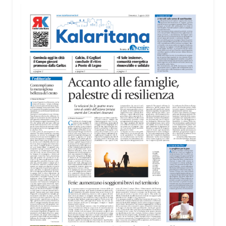
«L’idea nasce dall’esigenza di valorizzare il
rapporto tra Cagliari e il mare – ha spiegato
Biancacci –. Anche se la candidatura per
quest’anno è stata assegnata a un’altra città,
questo percorso rappresenta un’importante
occasione di crescita. Cagliari ha tutte le
caratteristiche per riproporsi in futuro, perché è una
delle città sul mare più belle d’Italia».
Il cuore della mostra è il rapporto tra il mare e la
luce, elementi che attraversano tutte le opere
esposte e che trovano nella sede della MEM una
particolare valorizzazione. Le grandi vetrate dello
spazio culturale restituiscono infatti una luminosità
naturale capace di entrare in dialogo con i colori
delle opere.
La mostra sarà visitabile alla MEM fino al 30
agosto, negli orari di apertura della struttura: dal