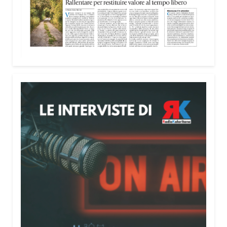
lunedì al venerdì dalle 9 alle 19 e il sabato dalle 9
alle 13.
Condividi:
Facebook
X
WhatsApp
LinkedIn
E-mail
Stampa