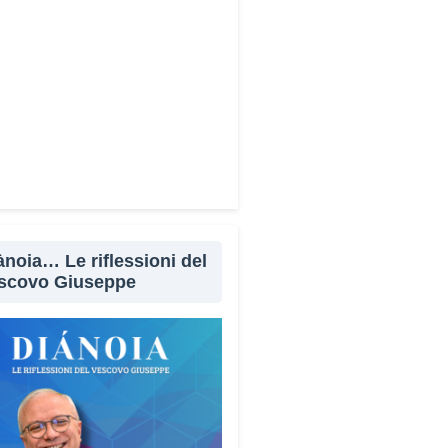
Facebook
X
WhatsApp
LinkedIn
E-mail
Stampa
ànoia… Le riflessioni del
scovo Giuseppe