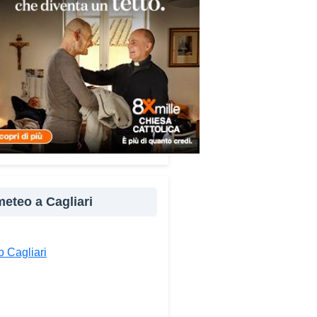
re e popoli, con un confronto
ito nel percorso “Cagliari Città
 Pace e del Mediterraneo”,
tto che promuove il dialogo e
llaborazione tra le diverse
à del bacino mediterraneo.
e testimonianze quella di Thea,
ne libanese del Consiglio dei
ni del Mediterraneo della CEI:
ampo è molto più di
perienza di volontariato: è
 meteo a Cagliari
portunità per costruire relazioni
verso il servizio, linguaggio
rsale capace di unire persone
 Cagliari
se».
ndividi: