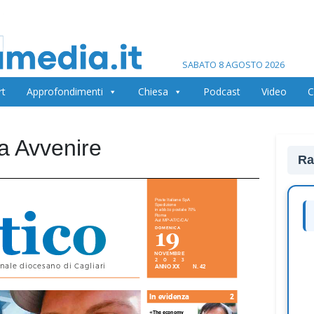
SABATO 8 AGOSTO 2026
rt
Approfondimenti
Chiesa
Podcast
Video
C
na Avvenire
Ra