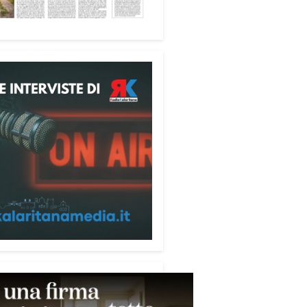
fica favorire accoglienza e
tà», racconta Alessandro
ri.
 partecipanti anche i seminaristi,
nati accanto agli anziani della
di riposo Cristo Re.
sperienza di crescita umana e
tuale che rafforza la vocazione
rvizio», sottolinea Cristiano
rogramma dedica spazio anche
mi della pace e della
razione nel Mediterraneo.
pomeriggio, alla Mediateca del
erraneo (MEM), l’incontro con
civescovo monsignor Giuseppe
i ha approfondito il ruolo dei
ni nella costruzione di ponti tra