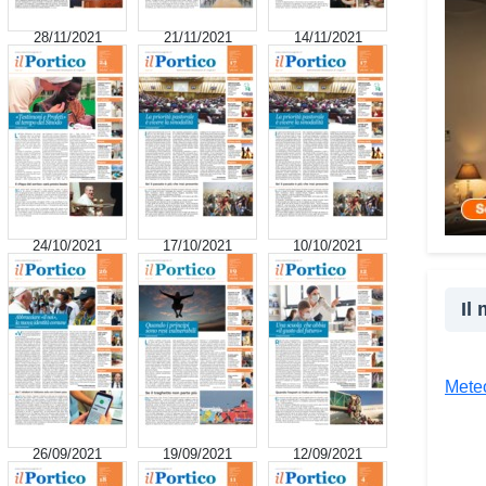
cultu
28/11/2021
21/11/2021
14/11/2021
inser
della
proge
la co
realt
Tra l
giova
Giova
24/10/2021
17/10/2021
10/10/2021
«Il c
un’es
Il
un’op
attra
unive
Meteo
diver
Co
26/09/2021
19/09/2021
12/09/2021