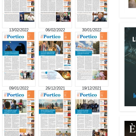
signi
digni
Adima
Tra i
13/02/2022
06/02/2022
30/01/2022
impeg
casa 
«Un’e
spiri
al se
Pani.
Il p
09/01/2022
26/12/2021
19/12/2021
ai te
coope
Oggi 
Medit
l’ar
Batur
giova