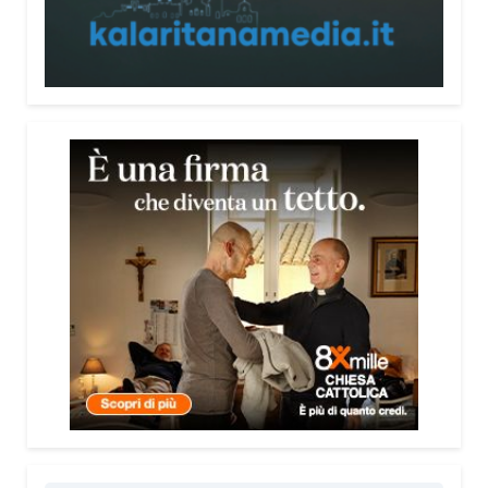
persone, non spaventarle o farle sentire giudicate».
Che cosa contiene il Vademecum?
Non si limita a spiegare cosa sono le truffe.
Propone esempi concreti, segnali d’allarme e
comportamenti utili da adottare. È una guida pratica
che può essere consultata in qualsiasi momento e
che punta soprattutto a prevenire.
Lei pone molta attenzione anche all’aspetto
psicologico del fenomeno.
Sì, perché il truffatore manipola soprattutto le
emozioni. Più che dire semplicemente “non
cliccare” o “non aprire la porta”, ho voluto aiutare le
persone a riconoscere le leve psicologiche
utilizzate dai truffatori: l’urgenza, la paura, il
richiamo all’autorità, la fiducia e l’isolamento.
Comprendere questi meccanismi significa costruire