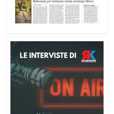
Attenzione alle telefonate
Una pubblicazione di servizio dedicata alla
prevenzione delle truffe ai danni degli anziani e
delle persone più fragili. Si tratta del
Vademecum
contro le truffe
, realizzato da Sergio Cavoli, autore
del libro
Passi di Speranza
e da anni impegnato nel
sostegno alle persone più vulnerabili. «L’idea di
realizzare il Vademecum – ha detto ai microfoni di
Radio Kalaritana – nasce dalla consapevolezza
che le truffe colpiscono soprattutto le persone più
fragili: anziani, malati e persone socialmente
isolate, che spesso vengono lasciate sole e senza
strumenti per difendersi. La mia esperienza
personale e il contatto diretto con chi vive situazioni
di vulnerabilità mi hanno spinto a creare uno
strumento semplice, concreto e facilmente
consultabile. L’obiettivo era accompagnare le