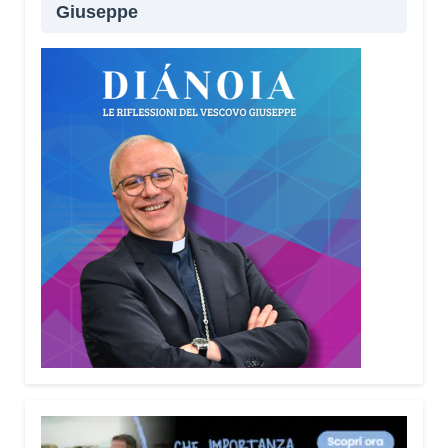
Giuseppe
Lei sta portando questo progetto anche nei
territori.
Sì, sto incontrando tante comunità in tutta Italia.
Ringrazio i comuni, le prefetture e le
amministrazioni che hanno scelto di diffondere il
Vademecum. Tra gli ultimi ad aderire c’è il Comune
di Elmas. Durante questi incontri ribadisco sempre
un concetto: non bisogna avere paura di
denunciare o segnalare anche un semplice
tentativo di truffa. Ogni segnalazione permette alle
forze dell’ordine di organizzare controlli più efficaci
sul territorio.
Lei parla anche delle cosiddette “cinque
bandiere rosse”. Di cosa si tratta?
Sono cinque segnali che devono far scattare
l’allarme: quando qualcuno mette fretta, incute