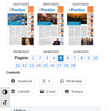
16/07/2023
09/07/2023
02/07/2023
25/06/2023
18/06/2023
11/06/2023
Pagine:
1
2
3
4
5
6
7
8
9
10
11
12
13
14
15
16
17
18
19
Condividi:
Facebook
X
WhatsApp
LinkedIn
E-mail
Stampa
Attiva/disattiva alto contrasto
Attiva/disattiva dimensione testo