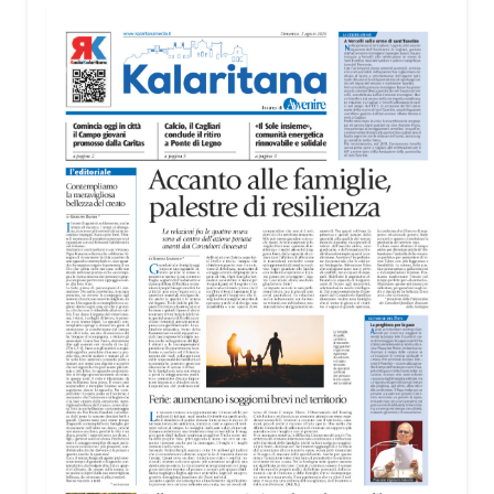
territorio, dall’assistenza agli anziani e alle persone
con disabilità nelle attività dell’OAMI al supporto nei
centri di accoglienza per migranti, dove
contribuiscono anche alla cura degli spazi comuni.
«Prendersi cura degli ambienti significa favorire
accoglienza e dignità», racconta Alessandro
Adimari.
Tra i partecipanti anche i seminaristi, impegnati
accanto agli anziani della casa di riposo Cristo Re.
«Un’esperienza di crescita umana e spirituale che
rafforza la vocazione al servizio», sottolinea
Cristiano Pani.
Il programma dedica spazio anche ai temi della
pace e della cooperazione nel Mediterraneo. Oggi
pomeriggio, alla Mediateca del Mediterraneo
(MEM), l’incontro con l’arcivescovo monsignor
Giuseppe Baturi ha approfondito il ruolo dei giovani