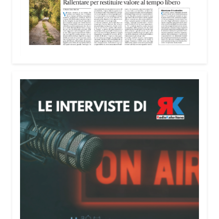
nella costruzione di ponti tra culture e popoli, con
un confronto inserito nel percorso “Cagliari Città
della Pace e del Mediterraneo”, progetto che
promuove il dialogo e la collaborazione tra le
diverse realtà del bacino mediterraneo.
Tra le testimonianze quella di Thea, giovane
libanese del Consiglio dei Giovani del
Mediterraneo della CEI: «Il campo è molto più di
un’esperienza di volontariato: è un’opportunità per
costruire relazioni attraverso il servizio, linguaggio
universale capace di unire persone diverse».
Condividi:
Facebook
X
WhatsApp
LinkedIn
E-mail
Stampa