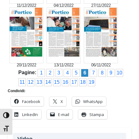
11/12/2022
04/12/2022
27/11/2022
20/11/2022
13/11/2022
06/11/2022
Pagine:
1
2
3
4
5
6
7
8
9
10
11
12
13
14
15
16
17
18
19
Condividi:
Facebook
X
WhatsApp
LinkedIn
E-mail
Stampa
Attiva/disattiva alto contrasto
Attiva/disattiva dimensione testo