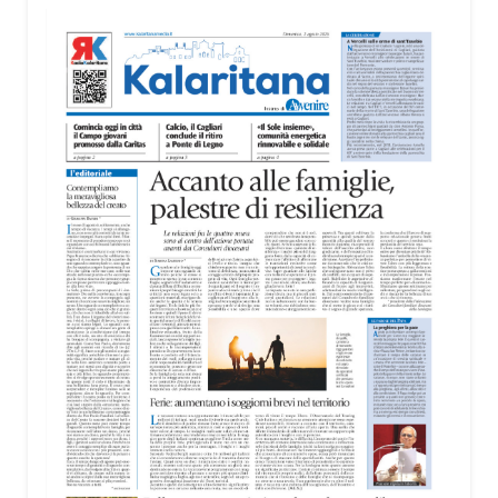
territorio, dall’assistenza agli anziani e alle persone
con disabilità nelle attività dell’OAMI al supporto nei
centri di accoglienza per migranti, dove
contribuiscono anche alla cura degli spazi comuni.
«Prendersi cura degli ambienti significa favorire
accoglienza e dignità», racconta Alessandro
Adimari.
Tra i partecipanti anche i seminaristi, impegnati
accanto agli anziani della casa di riposo Cristo Re.
«Un’esperienza di crescita umana e spirituale che
rafforza la vocazione al servizio», sottolinea
Cristiano Pani.
Il programma dedica spazio anche ai temi della
pace e della cooperazione nel Mediterraneo. Oggi
pomeriggio, alla Mediateca del Mediterraneo
(MEM), l’incontro con l’arcivescovo monsignor
Giuseppe Baturi ha approfondito il ruolo dei giovani