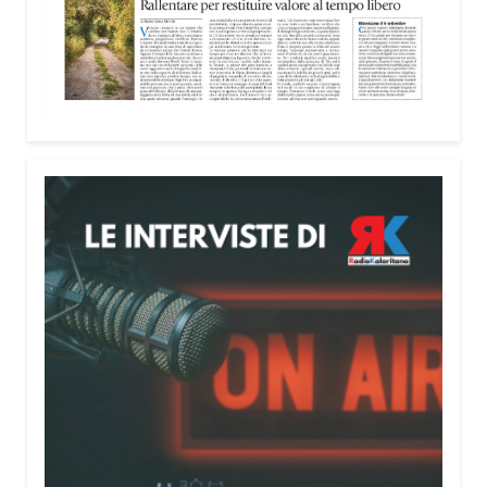
nella costruzione di ponti tra culture e popoli, con
un confronto inserito nel percorso “Cagliari Città
della Pace e del Mediterraneo”, progetto che
promuove il dialogo e la collaborazione tra le
diverse realtà del bacino mediterraneo.
Tra le testimonianze quella di Thea, giovane
libanese del Consiglio dei Giovani del
Mediterraneo della CEI: «Il campo è molto più di
un’esperienza di volontariato: è un’opportunità per
costruire relazioni attraverso il servizio, linguaggio
universale capace di unire persone diverse».
Condividi:
Facebook
X
WhatsApp
LinkedIn
E-mail
Stampa