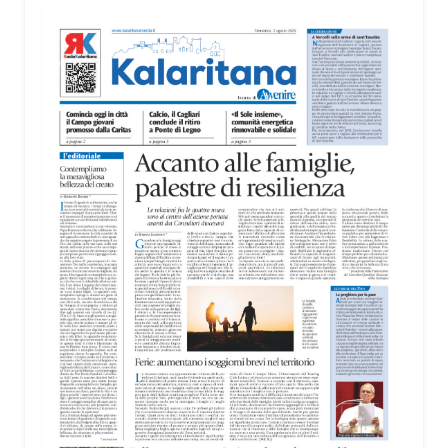
territorio, dall’assistenza agli anziani e alle persone
con disabilità nelle attività dell’OAMI al supporto nei
centri di accoglienza per migranti, dove
contribuiscono anche alla cura degli spazi comuni.
«Prendersi cura degli ambienti significa favorire
accoglienza e dignità», racconta Alessandro
Adimari.
Tra i partecipanti anche i seminaristi, impegnati
accanto agli anziani della casa di riposo Cristo Re.
«Un’esperienza di crescita umana e spirituale che
rafforza la vocazione al servizio», sottolinea
Cristiano Pani.
Il programma dedica spazio anche ai temi della
pace e della cooperazione nel Mediterraneo. Oggi
pomeriggio, alla Mediateca del Mediterraneo
(MEM), l’incontro con l’arcivescovo monsignor
Giuseppe Baturi ha approfondito il ruolo dei giovani