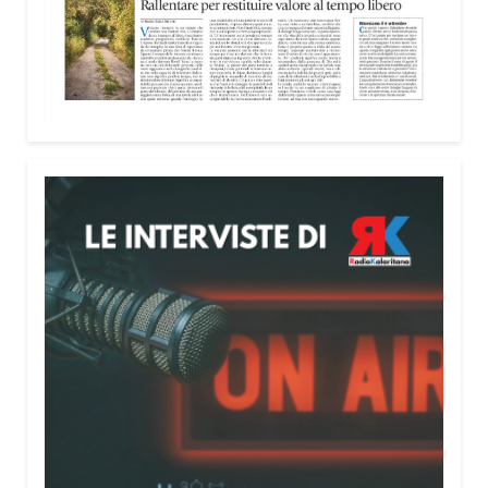
nella costruzione di ponti tra culture e popoli, con
un confronto inserito nel percorso “Cagliari Città
della Pace e del Mediterraneo”, progetto che
promuove il dialogo e la collaborazione tra le
diverse realtà del bacino mediterraneo.
Tra le testimonianze quella di Thea, giovane
libanese del Consiglio dei Giovani del
Mediterraneo della CEI: «Il campo è molto più di
un’esperienza di volontariato: è un’opportunità per
costruire relazioni attraverso il servizio, linguaggio
universale capace di unire persone diverse».
Condividi:
Facebook
X
WhatsApp
LinkedIn
E-mail
Stampa