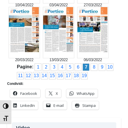
10/04/2022
03/04/2022
27/03/2022
20/03/2022
13/03/2022
06/03/2022
Pagine:
1
2
3
4
5
6
7
8
9
10
11
12
13
14
15
16
17
18
19
Condividi:
Facebook
X
WhatsApp
LinkedIn
E-mail
Stampa
Attiva/disattiva alto contrasto
Attiva/disattiva dimensione testo