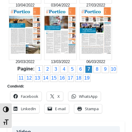
10/04/2022
03/04/2022
27/03/2022
20/03/2022
13/03/2022
06/03/2022
Pagine:
1
2
3
4
5
6
7
8
9
10
11
12
13
14
15
16
17
18
19
Condividi:
Facebook
X
WhatsApp
LinkedIn
E-mail
Stampa
Attiva/disattiva alto contrasto
Attiva/disattiva dimensione testo