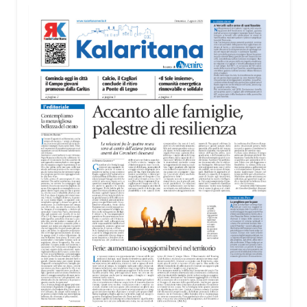
territorio, dall’assistenza agli anziani e alle persone
con disabilità nelle attività dell’OAMI al supporto nei
centri di accoglienza per migranti, dove
contribuiscono anche alla cura degli spazi comuni.
«Prendersi cura degli ambienti significa favorire
accoglienza e dignità», racconta Alessandro
Adimari.
Tra i partecipanti anche i seminaristi, impegnati
accanto agli anziani della casa di riposo Cristo Re.
«Un’esperienza di crescita umana e spirituale che
rafforza la vocazione al servizio», sottolinea
Cristiano Pani.
Il programma dedica spazio anche ai temi della
pace e della cooperazione nel Mediterraneo. Oggi
pomeriggio, alla Mediateca del Mediterraneo
(MEM), l’incontro con l’arcivescovo monsignor
Giuseppe Baturi ha approfondito il ruolo dei giovani