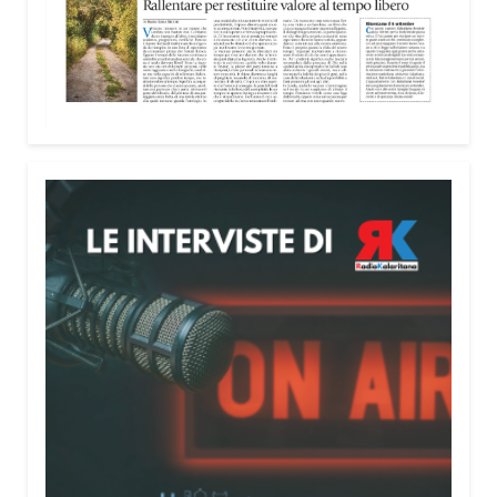
nella costruzione di ponti tra culture e popoli, con
un confronto inserito nel percorso “Cagliari Città
della Pace e del Mediterraneo”, progetto che
promuove il dialogo e la collaborazione tra le
diverse realtà del bacino mediterraneo.
Tra le testimonianze quella di Thea, giovane
libanese del Consiglio dei Giovani del
Mediterraneo della CEI: «Il campo è molto più di
un’esperienza di volontariato: è un’opportunità per
costruire relazioni attraverso il servizio, linguaggio
universale capace di unire persone diverse».
Condividi:
Facebook
X
WhatsApp
LinkedIn
E-mail
Stampa