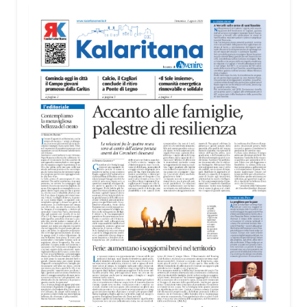
territorio, dall’assistenza agli anziani e alle persone
con disabilità nelle attività dell’OAMI al supporto nei
centri di accoglienza per migranti, dove
contribuiscono anche alla cura degli spazi comuni.
«Prendersi cura degli ambienti significa favorire
accoglienza e dignità», racconta Alessandro
Adimari.
Tra i partecipanti anche i seminaristi, impegnati
accanto agli anziani della casa di riposo Cristo Re.
«Un’esperienza di crescita umana e spirituale che
rafforza la vocazione al servizio», sottolinea
Cristiano Pani.
Il programma dedica spazio anche ai temi della
pace e della cooperazione nel Mediterraneo. Oggi
pomeriggio, alla Mediateca del Mediterraneo
(MEM), l’incontro con l’arcivescovo monsignor
Giuseppe Baturi ha approfondito il ruolo dei giovani