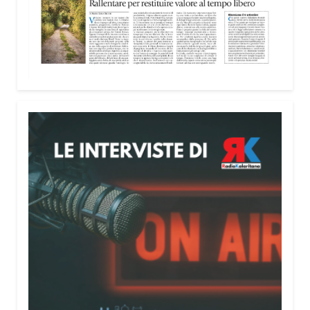
nella costruzione di ponti tra culture e popoli, con
un confronto inserito nel percorso “Cagliari Città
della Pace e del Mediterraneo”, progetto che
promuove il dialogo e la collaborazione tra le
diverse realtà del bacino mediterraneo.
Tra le testimonianze quella di Thea, giovane
libanese del Consiglio dei Giovani del
Mediterraneo della CEI: «Il campo è molto più di
un’esperienza di volontariato: è un’opportunità per
costruire relazioni attraverso il servizio, linguaggio
universale capace di unire persone diverse».
Condividi:
Facebook
X
WhatsApp
LinkedIn
E-mail
Stampa