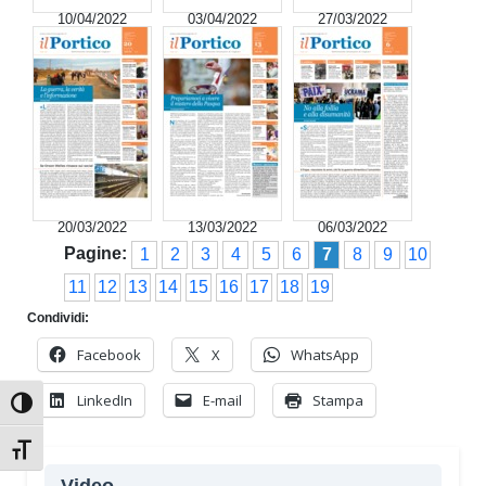
10/04/2022
03/04/2022
27/03/2022
20/03/2022
13/03/2022
06/03/2022
Pagine:
1
2
3
4
5
6
7
8
9
10
11
12
13
14
15
16
17
18
19
Condividi:
Facebook
X
WhatsApp
LinkedIn
E-mail
Stampa
Attiva/disattiva alto contrasto
Attiva/disattiva dimensione testo