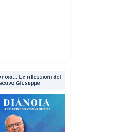
WhatsApp
LinkedIn
E-mail
Stampa
ànoia… Le riflessioni del
scovo Giuseppe