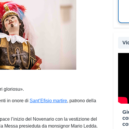
Vi
Oltre
Paesi
parte
Campo
ri gloriosu».
Diffe
di Ca
nti in onore di
Sant’Efisio martire
, patrono della
dioce
Gi
prog
co
pace l’inizio del Novenario con la vestizione del
servi
co
 e la Messa presieduta da monsignor Mario Ledda.
inter