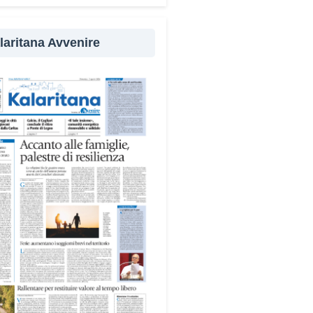
cipanti in attività a sostegno
 comunità.
laritana Avvenire
ampo alterna momenti di
ssione e volontariato,
ntando temi come solidarietà,
zia, fragilità giovanili e dialogo
editerraneo», spiega Michela
s, dell’équipe organizzativa.
vani sono impegnati in diverse
à del territorio, dall’assistenza
anziani e alle persone con
ilità nelle attività dell’OAMI al
rto nei centri di accoglienza
igranti, dove contribuiscono
 alla cura degli spazi comuni.
dersi cura degli ambienti
fica favorire accoglienza e