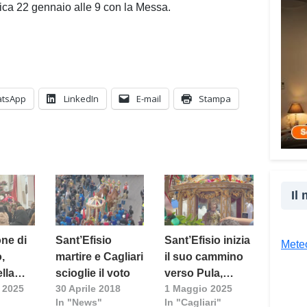
cultu
ica 22 gennaio alle 9 con la Messa.
inser
della
proge
la co
realt
tsApp
LinkedIn
E-mail
Stampa
Tra l
giova
Giova
«Il c
un’es
un’op
Il
attra
unive
one di
Sant’Efisio
Sant’Efisio inizia
diver
Meteo
o,
martire e Cagliari
il suo cammino
Co
lla
scioglie il voto
verso Pula,
 2025
30 Aprile 2018
1 Maggio 2025
luogo del suo
In "News"
In "Cagliari"
martirio