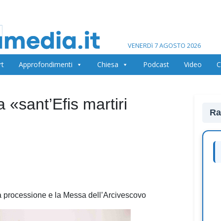
VENERDì 7 AGOSTO 2026
rt
Approfondimenti
Chiesa
Podcast
Video
C
a «sant’Efis martiri
Ra
la processione e la Messa dell’Arcivescovo