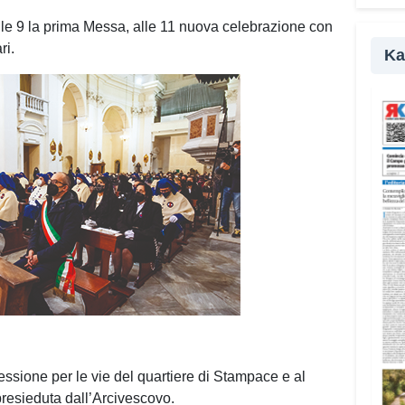
parte
e 9 la prima Messa, alle 11 nuova celebrazione con
della
ri.
Ka
«Il c
rifle
affro
amici
nel M
Campu
I gio
realt
agli 
disab
suppo
per m
anche
«Pren
essione per le vie del quartiere di Stampace e al
signi
resieduta dall’Arcivescovo.