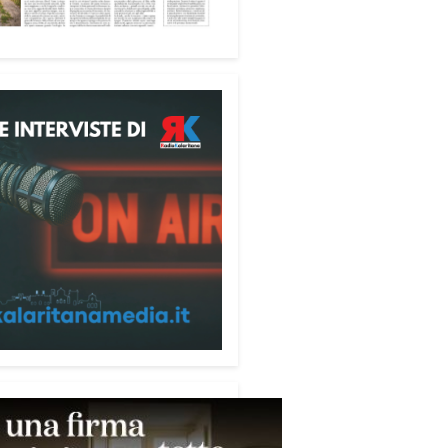
tà», racconta Alessandro
ri.
 partecipanti anche i seminaristi,
nati accanto agli anziani della
di riposo Cristo Re.
sperienza di crescita umana e
tuale che rafforza la vocazione
rvizio», sottolinea Cristiano
rogramma dedica spazio anche
mi della pace e della
razione nel Mediterraneo.
pomeriggio, alla Mediateca del
erraneo (MEM), l’incontro con
civescovo monsignor Giuseppe
i ha approfondito il ruolo dei
ni nella costruzione di ponti tra