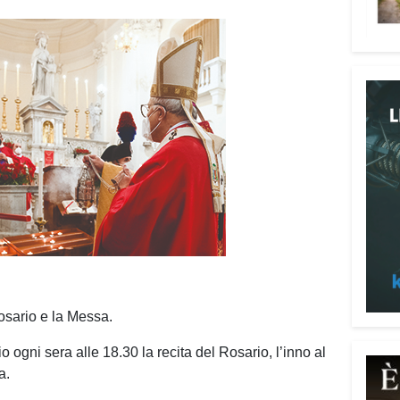
digni
Adima
Tra i
impeg
casa 
«Un’e
spiri
al se
Pani.
Il p
ai te
coope
Oggi 
Medit
osario e la Messa.
l’ar
ogni sera alle 18.30 la recita del Rosario, l’inno al
Batur
a.
giova