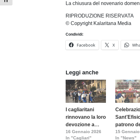
Attiva/disattiva dimensione testo
La chiusura del novenario domen
RIPRODUZIONE RISERVATA
© Copyright Kalaritana Media
Condividi:
Facebook
X
Wha
Leggi anche
I cagliaritani
Celebrazi
rinnovano la loro
Sant’Efisi
devozione a
patrono de
16 Gennaio 2026
15 Gennaio
Sant’Efisio,
Diocesi
In "Cagliari"
In "News"
patrono della