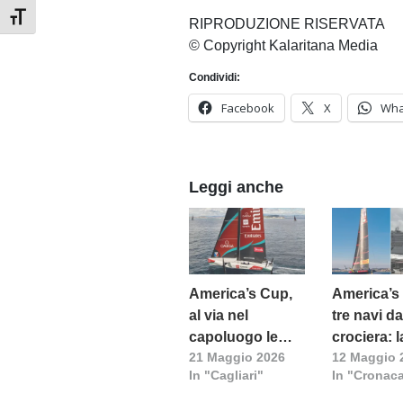
Attiva/disattiva dimensione testo
RIPRODUZIONE RISERVATA
© Copyright Kalaritana Media
Condividi:
Facebook
X
Wha
Leggi anche
America’s Cup,
America’s
al via nel
tre navi d
capoluogo le
crociera: l
21 Maggio 2026
12 Maggio 
regate
stagione
In "Cagliari"
In "Cronac
preliminari della
turistica d
prestigiosa
Cagliari ri