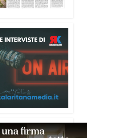
esenta un’importante
ione di crescita. Cagliari ha
 le caratteristiche per riproporsi
turo, perché è una delle città sul
più belle d’Italia».
ore della mostra è il rapporto tra
re e la luce, elementi che
versano tutte le opere esposte e
rovano nella sede della MEM
articolare valorizzazione. Le
i vetrate dello spazio culturale
tuiscono infatti una luminosità
ale capace di entrare in dialogo
 colori delle opere.
stra sarà visitabile alla MEM
al 30 agosto, negli orari di
ura della struttura: dal lunedì al