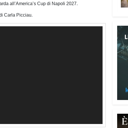
rappr
rda all’America’s Cup di Napoli 2027.
occas
di Carla Picciau.
tutte
in fu
mare 
Il cu
il ma
attra
che t
una p
grand
resti
natur
con i
La mo
fino 
apert