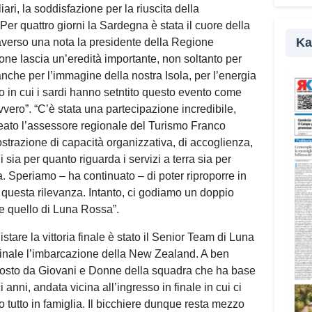
i, la soddisfazione per la riuscita della
L’es
er quattro giorni la Sardegna è stata il cuore della
dall’
Ka
averso una nota la presidente della Regione
colla
ne lascia un’eredità importante, non soltanto per
Cagli
nche per l’immagine della nostra Isola, per l’energia
attor
o in cui i sardi hanno setntito questo evento come
della
vero”. “C’è stata una partecipazione incredibile,
propo
ineato l’assessore regionale del Turismo Franco
territ
razione di capacità organizzativa, di accoglienza,
artis
li sia per quanto riguarda i servizi a terra sia per
Prom
. Speriamo – ha continuato – di poter riproporre in
Care
i questa rilevanza. Intanto, ci godiamo un doppio
e quello di Luna Rossa”.
«L’id
valor
uistare la vittoria finale è stato il Senior Team di Luna
mare 
finale l’imbarcazione della New Zealand. A ben
Anche
posto da Giovani e Donne della squadra che ha base
quest
 anni, andata vicina all’ingresso in finale in cui ci
un’al
 tutto in famiglia. Il bicchiere dunque resta mezzo