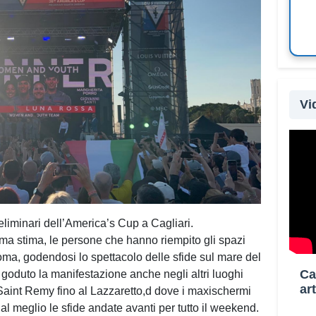
Vi
Il ma
fonte
condu
Mare”
liminari dell’America’s Cup a Cagliari.
MEM 
ma stima, le persone che hanno riempito gli spazi
di Ca
ma, godendosi lo spettacolo delle sfide sul mare del
sarà 
Ca
è goduto la manifestazione anche negli altri luoghi
perco
ar
e Saint Remy fino al Lazzaretto,d dove i maxischermi
alle 
al meglio le sfide andate avanti per tutto il weekend.
paes