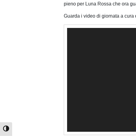
pieno per Luna Rossa che ora gua
Guarda i video di giornata a cura 
Video
Player
Attiva/disattiva alto contrasto