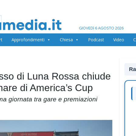
GIOVEDì 6 AGOSTO 2026
rt
Approfondimenti
Chiesa
Podcast
Video
C
Ra
cesso di Luna Rossa chiude
inare di America’s Cup
tima giornata tra gare e premiazioni