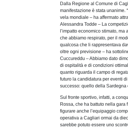
Dalla Regione al Comune di Cagliar
manifestazione è stata unanime. “P
vela mondiale – ha affermato attr
Alessandra Todde – La competizio
l’impatto economico stimato, ma a
che abbiamo respirato, per il mod
qualcosa che li rappresentava dav
oltre ogni previsione – ha sottol
Cuccureddu – Abbiamo dato dimost
di ospitalità e di condizioni ottima
quanto riguarda il campo di regata
futuro la candidatura per eventi d
successo: quello della Sardegna 
Sul fronte sportivo, infatti, a conq
Rossa, che ha battuto nella gara 
figurare anche l’equipaggio com
operativa a Cagliari ormai da dieci
sarebbe potuto essere uno scontro