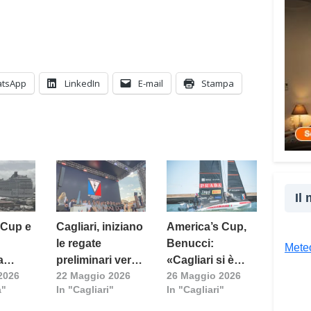
vener
dalle
Co
tsApp
LinkedIn
E-mail
Stampa
Il
 Cup e
Cagliari, iniziano
America’s Cup,
a
le regate
Benucci:
Meteo
a
preliminari verso
«Cagliari si è
2026
22 Maggio 2026
26 Maggio 2026
l’America’s Cup
fatta trovare
a"
In "Cagliari"
In "Cagliari"
i
di Napoli
pronta»
parte