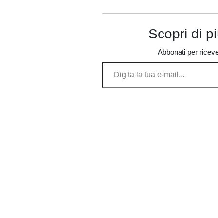
competizione
dal suo m
Scopri di p
Abbonati per ricevere
Digita la tua e-mail...