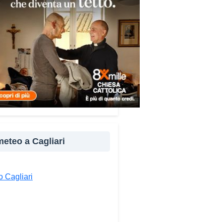
dì dalle 9 alle 19 e il sabato
 9 alle 13.
ndividi:
Facebook
X
WhatsApp
LinkedIn
E-mail
Stampa
 meteo a Cagliari
 Cagliari