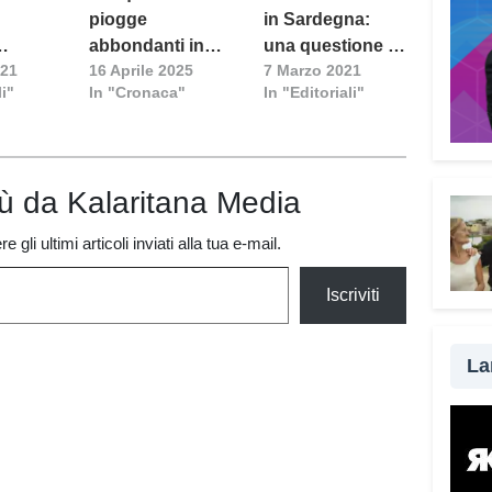
Vade
piogge
in Sardegna:
grat
abbondanti in
una questione di
scel
021
16 Aprile 2025
7 Marzo 2021
 di
Sardegna: scatta
fiducia
truff
li"
In "Cronaca"
In "Editoriali"
à
l’allerta
delle
arancione
strum
senza
da ra
iù da Kalaritana Media
possi
 gli ultimi articoli inviati alla tua e-mail.
modo 
una t
Iscriviti
impo
famil
fond
La
esser
con i
passa
la vi
qualc