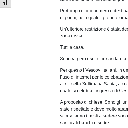
Attiva/disattiva dimensione testo
Purtroppo il loro numero è destin
di pochi, per i quali il proprio tor
Un’ulteriore restrizione è stata de
zona rossa.
Tutti a casa.
Si potrà però uscire per andare a
Per questo i Vescovi italiani, in u
l’uso di internet per le celebrazio
ai riti della Settimana Santa, a c
quale si celebra l’ingresso di G
A proposito di chiese. Sono gli un
state rispettate e dove molto raram
scorso anno i posti a sedere son
sanificati banchi e sedie.