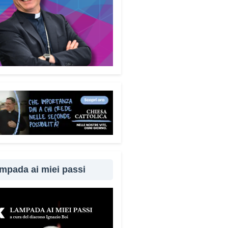
mecum è disponibile
uitamente. Perché questa
ta?
Perché difendersi dalle
e significa difendere la dignità
 persone. Ho voluto che questo
ento fosse accessibile a tutti,
 alcun fine commerciale, così
ggiungere il maggior numero
bile di cittadini. È anche un
per dire a chi è stato vittima di
ruffa che non è solo.
Quanto è
rtante coinvolgere anche
iari e caregiver?
È
amentale. Questa guida può
mpada ai miei passi
e tenuta in casa e condivisa
 propri familiari. La prevenzione
 anche attraverso il dialogo e
cinanza: sapere che c’è
uno pronto ad aiutare fa