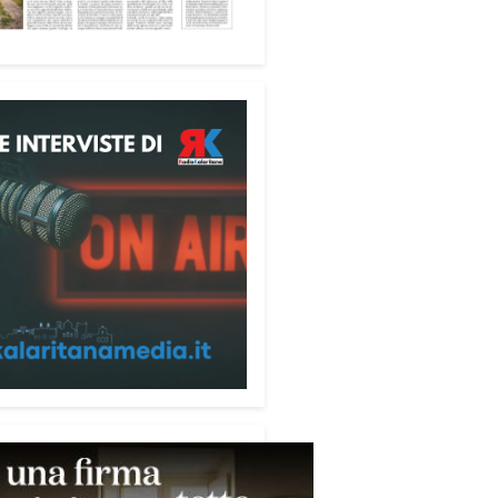
ione alle telefonate
ubblicazione di servizio
ata alla prevenzione delle
e ai danni degli anziani e delle
e più fragili. Si tratta del
ecum contro le truffe
,
zzato da Sergio Cavoli, autore
ibro
Passi di Speranza
e da
impegnato nel sostegno alle
ne più vulnerabili. «L’idea di
zzare il Vademecum – ha detto