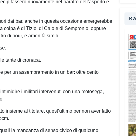
pr
precipitassero nuovamente nel baratro dell’asporto e
Ka
fuori dai bar, anche in questa occasione emergerebbe
a colpa è di Tizio, di Caio e di Sempronio, oppure
o di noi», e amenità simili.
se.
le tante di cronaca.
ire per un assembramento in un bar: oltre cento
timidire i militari intervenuti con una motosega,
o.
o insieme al titolare, quest’ultimo per non aver fatto
Dpcm.
i quali la mancanza di senso civico di qualcuno