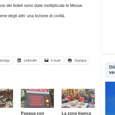
Propo
nze dei fedeli sono state moltiplicate le Messe.
d’all
adott
ene degli altri: una lezione di civiltà.
può e
momen
preve
atten
psic
perch
sopra
tsApp
LinkedIn
E-mail
Stampa
sempl
Di
aprir
ve
perso
psico
l’urg
all’au
Comp
signi
menta
Pasqua con
La zona bianca