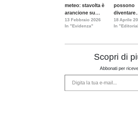
meteo: stavolta è
possono
arancione su
diventare
13 Febbraio 2026
18 Aprile 2
buona parte
occasione
In "Evidenza"
In "Editoria
dell’Isola
solidariet
Scopri di p
Abbonati per ricevere
Digita la tua e-mail...