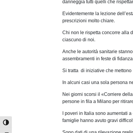
danneggia tutti quelli che rispetta
Evidentemente la lezione dell’est
prescrizioni molto chiare.
Chi non le rispetta concorre alla 
ciascuno di noi.
Anche le autorità sanitarie stanno 
assembramenti in feste di fidanzam
Si tratta di iniziative che metton
In alcuni casi una sola persona n
Nei giorni scorsi il «Corriere del
persone in fila a Milano per ritira
I poveri in Italia sono aumentati 
famiglie hanno avuto gravi difficol
Attiva/disattiva alto contrasto
Sono dati di una rilevazione preli