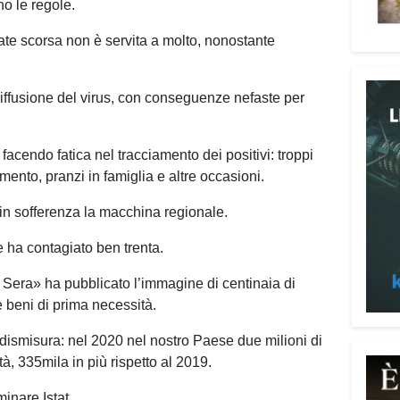
no le regole.
ate scorsa non è servita a molto, nonostante
diffusione del virus, con conseguenze nefaste per
facendo fatica nel tracciamento dei positivi: troppi
Attenz
ento, pranzi in famiglia e altre occasioni.
Una p
o in sofferenza la macchina regionale.
dedic
truff
e ha contagiato ben trenta.
person
la Sera» ha pubblicato l’immagine di centinaia di
Vadem
re beni di prima necessità.
reali
del l
a dismisura: nel 2020 nel nostro Paese due milioni di
anni 
tà, 335mila in più rispetto al 2019.
perso
reali
minare Istat.