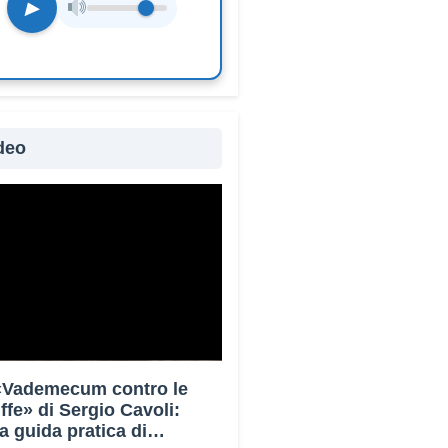
▶
deo
 «Vademecum contro le
uffe» di Sergio Cavoli:
a guida pratica di