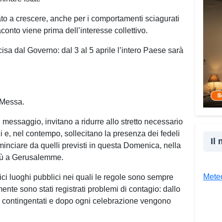
ai mi
ato a crescere, anche per i comportamenti sciagurati
nasce
naconto viene prima dell’interesse collettivo.
truff
perso
cisa dal Governo: dal 3 al 5 aprile l’intero Paese sarà
perso
spess
senza
mia e
 Messa.
conta
situa
n messaggio, invitano a ridurre allo stretto necessario
spint
ni e, nel contempo, sollecitano la presenza dei fedeli
sempl
Il
ominciare da quelli previsti in questa Domenica, nella
consu
esù a Gerusalemme.
acco
spave
Meteo
ici luoghi pubblici nei quali le regole sono sempre
giudi
ente sono stati registrati problemi di contagio: dallo
Vad
o contingentati e dopo ogni celebrazione vengono
spieg