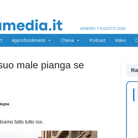
VENERDì 7 AGOSTO 2026
rt
Approfondimenti
Chiesa
Podcast
Video
C
 suo male pianga se
Ra
degna
amo fatto tutto noi.