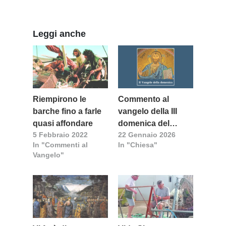
Leggi anche
Riempirono le
Commento al
barche fino a farle
vangelo della III
quasi affondare
domenica del
5 Febbraio 2022
22 Gennaio 2026
tempo ordinario
In "Commenti al
In "Chiesa"
(anno A) a cura di
Vangelo"
don Giulio
Madeddu