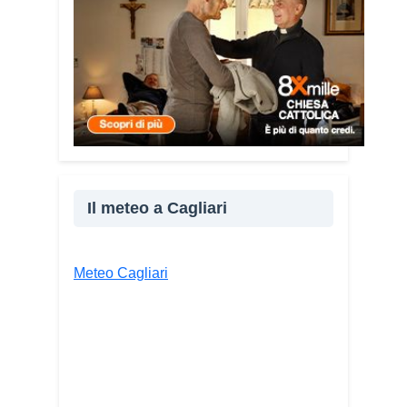
esperienza personale e il contatto
diretto con chi vive situazioni di
vulnerabilità mi hanno spinto a creare
uno strumento semplice, concreto e
facilmente consultabile. L’obiettivo era
accompagnare le persone, non
spaventarle o farle sentire giudicate».
Che cosa contiene il Vademecum?
Non si limita a spiegare cosa sono le
truffe. Propone esempi concreti, segnali
Il meteo a Cagliari
d’allarme e comportamenti utili da
adottare. È una guida pratica che può
essere consultata in qualsiasi momento
Meteo Cagliari
e che punta soprattutto a prevenire.
Lei
pone molta attenzione anche
all’aspetto psicologico del fenomeno.
Sì, perché il truffatore manipola
soprattutto le emozioni. Più che dire
semplicemente “non cliccare” o “non