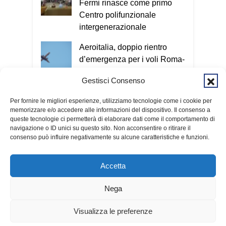
Fermi rinasce come primo
volto e può colpire in qualsiasi
Centro polifunzionale
momento. Nel Vademecum non uso
intergenerazionale
termini tecnici, perché quello che conta
è capire il meccanismo: qualunque sia il
Aeroitalia, doppio rientro
metodo utilizzato, l’obiettivo è sempre
d’emergenza per i voli Roma-
entrare nella nostra vita e ottenere
Cagliari
denaro o informazioni personali. Per
Gestisci Consenso
questo invito tutti a scaricare
Temporali in arrivo sulla
gratuitamente il Vademecum dal sito
Per fornire le migliori esperienze, utilizziamo tecnologie come i cookie per
Sardegna: scatta l'allerta
memorizzare e/o accedere alle informazioni del dispositivo. Il consenso a
www.infotruffe.com
, a condividerlo e a
gialla della Protezione civile
queste tecnologie ci permetterà di elaborare dati come il comportamento di
parlarne con i propri familiari. Una
navigazione o ID unici su questo sito. Non acconsentire o ritirare il
comunità informata è una comunità che
consenso può influire negativamente su alcune caratteristiche e funzioni.
sa proteggere sé stessa e le persone
più fragili. Qui l’intervista a Radio
Accetta
Kalaritana.
Nega
Condividi:
© 2026 Fondazione Kalaritana Media
Contributi pubblici
Visualizza le preferenze
Facebook
X