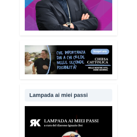
caregiver?
È fondamentale. Questa
guida può essere tenuta in casa e
condivisa con i propri familiari. La
prevenzione passa anche attraverso il
dialogo e la vicinanza: sapere che c’è
qualcuno pronto ad aiutare fa davvero la
differenza.
Lei sta portando questo
progetto anche nei territori.
Sì, sto
incontrando tante comunità in tutta Italia.
Ringrazio i comuni, le prefetture e le
amministrazioni che hanno scelto di
diffondere il Vademecum. Tra gli ultimi
ad aderire c’è il Comune di Elmas.
Lampada ai miei passi
Durante questi incontri ribadisco sempre
un concetto: non bisogna avere paura di
denunciare o segnalare anche un
semplice tentativo di truffa. Ogni
segnalazione permette alle forze