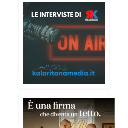
Attenzione alle telefonate
Una pubblicazione di servizio dedicata
alla prevenzione delle truffe ai danni
degli anziani e delle persone più fragili.
Si tratta del
Vademecum contro le truffe
,
realizzato da Sergio Cavoli, autore del
libro
Passi di Speranza
e da anni
impegnato nel sostegno alle persone
più vulnerabili. «L’idea di realizzare il
Vademecum – ha detto ai microfoni di
Radio Kalaritana – nasce dalla
consapevolezza che le truffe colpiscono
soprattutto le persone più fragili: anziani,
malati e persone socialmente isolate,
che spesso vengono lasciate sole e
senza strumenti per difendersi. La mia