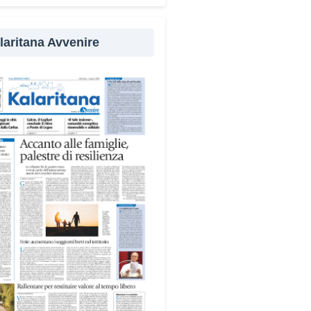
cipanti in attività a sostegno
 comunità.
laritana Avvenire
ampo alterna momenti di
ssione e volontariato,
ntando temi come solidarietà,
zia, fragilità giovanili e dialogo
editerraneo», spiega Michela
s, dell’équipe organizzativa.
vani sono impegnati in diverse
à del territorio, dall’assistenza
anziani e alle persone con
ilità nelle attività dell’OAMI al
rto nei centri di accoglienza
igranti, dove contribuiscono
 alla cura degli spazi comuni.
dersi cura degli ambienti
fica favorire accoglienza e