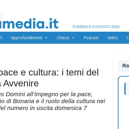
DOMENICA 9 AGOSTO 2026
rt
Approfondimenti
Chiesa
Podcast
Video
C
Ra
ace e cultura: i temi del
a Avvenire
us Domini all’impegno per la pace,
 di Bonaria e il ruolo della cultura nei
i del numero in uscita domenica 7