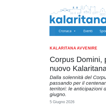
Cronaca
Eventi
Spo
KALARITANA AVVENIRE
Corpus Domini, p
nuovo Kalaritan
Dalla solennità del Corp
passando per il centenario
territori: le anticipazion
giugno.
5 Giugno 2026