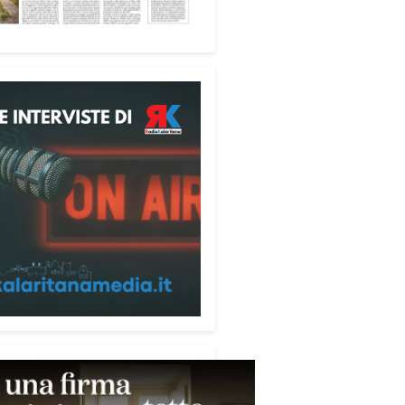
tà», racconta Alessandro
ri.
 partecipanti anche i seminaristi,
nati accanto agli anziani della
di riposo Cristo Re.
sperienza di crescita umana e
tuale che rafforza la vocazione
rvizio», sottolinea Cristiano
rogramma dedica spazio anche
mi della pace e della
razione nel Mediterraneo.
pomeriggio, alla Mediateca del
erraneo (MEM), l’incontro con
civescovo monsignor Giuseppe
i ha approfondito il ruolo dei
ni nella costruzione di ponti tra