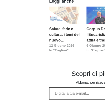
Leggi anche
Salute, fede e
Corpus Do
cultura: i temi del
l’Eucarist
nuovo
attira e tr
12 Giugno 2026
6 Giugno 2
Kalaritana
la vita
In "Cagliari"
In "Cagliari
Avvenire
Scopri di p
Abbonati per ricevere
Digita la tua e-mail...