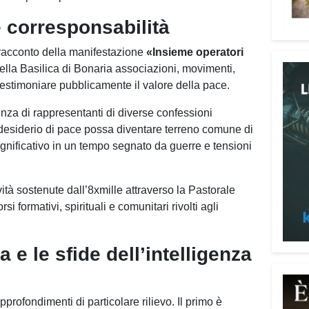
digni
 corresponsabilità
Adima
Tra i
 racconto della manifestazione
«Insieme operatori
impeg
 della Basilica di Bonaria associazioni, movimenti,
casa 
 testimoniare pubblicamente il valore della pace.
«Un’e
nza di rappresentanti di diverse confessioni
spiri
desiderio di pace possa diventare terreno comune di
al se
ignificativo in un tempo segnato da guerre e tensioni
Pani.
Il p
vità sostenute dall’8xmille attraverso la Pastorale
ai te
i formativi, spirituali e comunitari rivolti agli
coope
Oggi 
Medit
 e le sfide dell’intelligenza
l’ar
Batur
giova
profondimenti di particolare rilievo. Il primo è