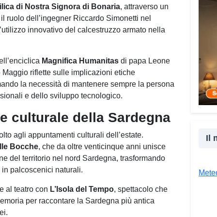
cultu
ilica di Nostra Signora di Bonaria
, attraverso un
inser
 il ruolo dell’ingegner Riccardo Simonetti nel
della
’utilizzo innovativo del calcestruzzo armato nella
proge
la co
realt
ell’enciclica
Magnifica Humanitas
di papa Leone
 Maggio riflette sulle implicazioni etiche
Tra l
hiamando la necessità di mantenere sempre la persona
giova
sionali e dello sviluppo tecnologico.
Giova
«Il c
te culturale della Sardegna
un’es
to agli appuntamenti culturali dell’estate.
un’op
Il
lle Bocche
, che da oltre venticinque anni unisce
attra
e del territorio nel nord Sardegna, trasformando
unive
 in palcoscenici naturali.
diver
Meteo
Co
e al teatro con
L’Isola del Tempo
, spettacolo che
 memoria per raccontare la Sardegna più antica
ei.