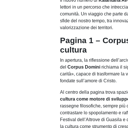
Il nuovo numero di
Kalaritana Av
lettori in un percorso che intreccia 
comunità. Un viaggio che parte da
sfide del nostro tempo, tra innov
valorizzazione dei territori.
Pagina 1 – Corpus
cultura
In apertura, la riflessione dell’a
del
Corpus Domini
richiama il s
carità», capace di trasformare la 
fondate sull’amore di Cristo.
Al centro della pagina trova spaz
cultura come motore di svilupp
rassegne filosofiche, sempre più c
contrastare lo spopolamento e raff
Festival dell’Altrove di Guasila 
la cultura come strumento di cresc