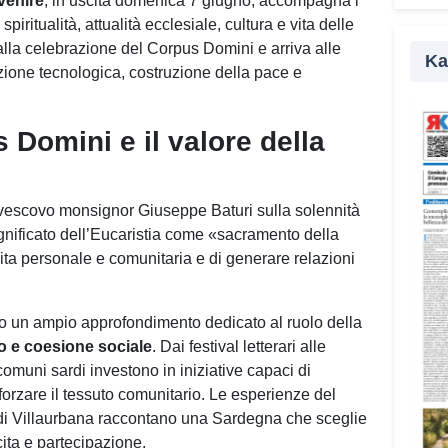
venire
, in uscita domenica 7 giugno, accompagna i
parte
spiritualità, attualità ecclesiale, cultura e vita delle
della
lla celebrazione del Corpus Domini e arriva alle
Ka
azione tecnologica, costruzione della pace e
«Il c
rifle
affro
 Domini e il valore della
amici
nel M
Campu
rcivescovo monsignor Giuseppe Baturi sulla solennità
ignificato dell’Eucaristia come «sacramento della
I gio
vita personale e comunitaria e di generare relazioni
realt
agli 
disab
io un ampio approfondimento dedicato al ruolo della
suppo
o e coesione sociale
. Dai festival letterari alle
per m
omuni sardi investono in iniziative capaci di
anche
orzare il tessuto comunitario. Le esperienze del
«Pren
e di Villaurbana raccontano una Sardegna che sceglie
signi
ita e partecipazione.