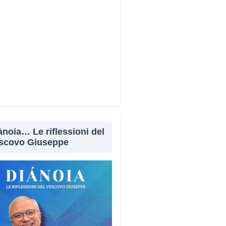
WhatsApp
LinkedIn
E-mail
Stampa
ànoia… Le riflessioni del
scovo Giuseppe