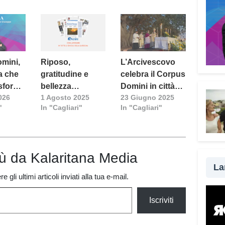
mini,
Riposo,
L’Arcivescovo
ia che
gratitudine e
celebra il Corpus
asforma
bellezza
Domini in città
026
1 Agosto 2025
23 Giugno 2025
condivisa: il
(Video)
"
In "Cagliari"
In "Cagliari"
numero di
agosto di
Kalaritana
Avvenire
iù da Kalaritana Media
racconta un
La
anno di
 gli ultimi articoli inviati alla tua e-mail.
speranza
Iscriviti