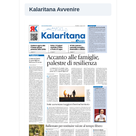
«Il campo alterna momenti di riflessione
Kalaritana Avvenire
e volontariato, affrontando temi come
solidarietà, amicizia, fragilità giovanili e
dialogo nel Mediterraneo», spiega
Michela Campus, dell’équipe
organizzativa.
I giovani sono impegnati in diverse
realtà del territorio, dall’assistenza agli
anziani e alle persone con disabilità
nelle attività dell’OAMI al supporto nei
centri di accoglienza per migranti, dove
contribuiscono anche alla cura degli
spazi comuni. «Prendersi cura degli
ambienti significa favorire accoglienza e
dignità», racconta Alessandro Adimari.
Tra i partecipanti anche i seminaristi,
impegnati accanto agli anziani della