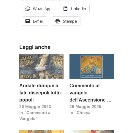
WhatsApp
LinkedIn
E-mail
Stampa
Leggi anche
Andate dunque e
Commento al
fate discepoli tutti i
vangelo
popoli
dell’Ascensione del
20 Maggio 2023
29 Maggio 2025
Signore (anno C) a
In "Commenti al
In "Chiesa"
cura di don Giulio
Vangelo"
Madeddu