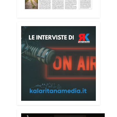
casa di riposo Cristo Re.
«Un’esperienza di crescita umana e
spirituale che rafforza la vocazione al
servizio», sottolinea Cristiano Pani.
Il programma dedica spazio anche ai
temi della pace e della cooperazione
nel Mediterraneo. Oggi pomeriggio, alla
Mediateca del Mediterraneo (MEM),
l’incontro con l’arcivescovo monsignor
Giuseppe Baturi ha approfondito il ruolo
dei giovani nella costruzione di ponti tra
culture e popoli, con un confronto
inserito nel percorso “Cagliari Città della
Pace e del Mediterraneo”, progetto che
promuove il dialogo e la collaborazione
tra le diverse realtà del bacino
mediterraneo.
Tra le testimonianze quella di Thea,