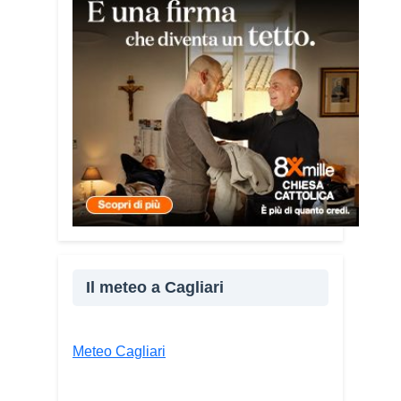
giovane libanese del Consiglio dei
Giovani del Mediterraneo della CEI: «Il
campo è molto più di un’esperienza di
volontariato: è un’opportunità per
costruire relazioni attraverso il servizio,
linguaggio universale capace di unire
persone diverse».
Condividi:
Facebook
X
WhatsApp
LinkedIn
Il meteo a Cagliari
E-mail
Stampa
Meteo Cagliari