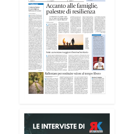
Murru e Rita Caredda.
«L’idea nasce dall’esigenza di
valorizzare il rapporto tra Cagliari e il
mare – ha spiegato Biancacci –. Anche
se la candidatura per quest’anno è stata
assegnata a un’altra città, questo
percorso rappresenta un’importante
occasione di crescita. Cagliari ha tutte le
caratteristiche per riproporsi in futuro,
perché è una delle città sul mare più
belle d’Italia».
Il cuore della mostra è il rapporto tra il
mare e la luce, elementi che
attraversano tutte le opere esposte e
che trovano nella sede della MEM una
particolare valorizzazione. Le grandi
vetrate dello spazio culturale