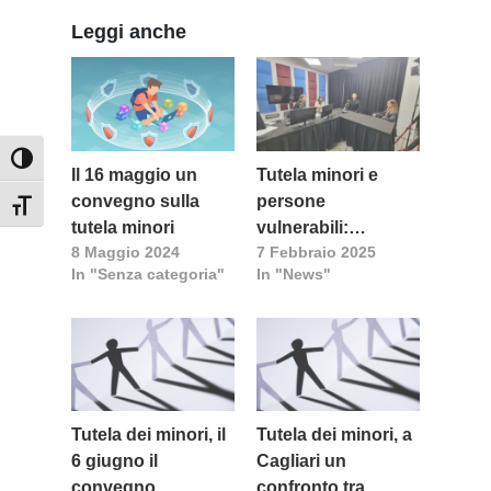
Leggi anche
Attiva/disattiva alto contrasto
Il 16 maggio un
Tutela minori e
convegno sulla
persone
Attiva/disattiva dimensione testo
tutela minori
vulnerabili:
8 Maggio 2024
7 Febbraio 2025
l’impegno della
In "Senza categoria"
In "News"
Chiesa
Tutela dei minori, il
Tutela dei minori, a
6 giugno il
Cagliari un
convegno
confronto tra