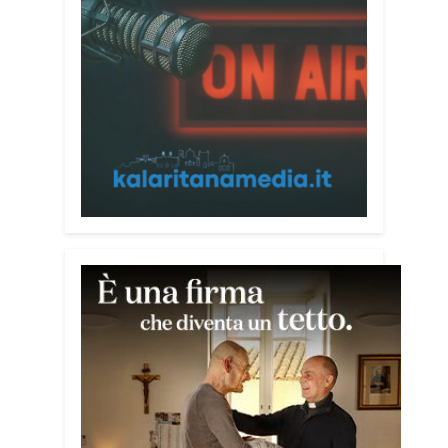
restituiscono infatti una luminosità
naturale capace di entrare in dialogo
con i colori delle opere.
La mostra sarà visitabile alla MEM fino
al 30 agosto, negli orari di apertura della
struttura: dal lunedì al venerdì dalle 9
alle 19 e il sabato dalle 9 alle 13.
Condividi:
Facebook
X
WhatsApp
LinkedIn
E-mail
Stampa