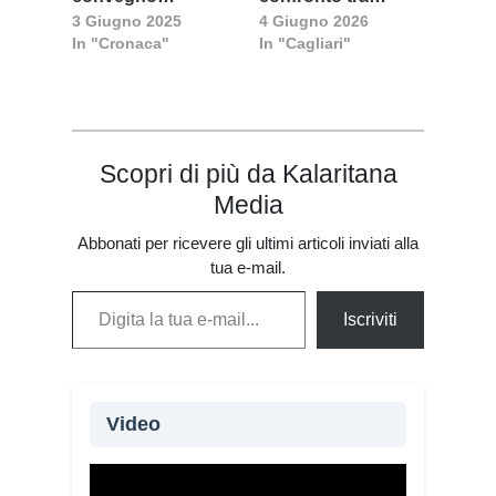
3 Giugno 2025
4 Giugno 2026
organizzato dal
scienza, diritto e
In "Cronaca"
In "Cagliari"
servizio diocesano
pastorale
Scopri di più da Kalaritana
Media
Abbonati per ricevere gli ultimi articoli inviati alla
tua e-mail.
Digita la tua e-mail...
Iscriviti
Video