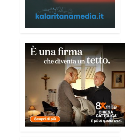
libro
Passi di Speranza
e da anni
impegnato nel sostegno alle persone
più vulnerabili. «L’idea di realizzare il
Vademecum – ha detto ai microfoni di
Radio Kalaritana – nasce dalla
consapevolezza che le truffe colpiscono
soprattutto le persone più fragili: anziani,
malati e persone socialmente isolate,
che spesso vengono lasciate sole e
senza strumenti per difendersi. La mia
esperienza personale e il contatto
diretto con chi vive situazioni di
vulnerabilità mi hanno spinto a creare
uno strumento semplice, concreto e
facilmente consultabile. L’obiettivo era
accompagnare le persone, non
spaventarle o farle sentire giudicate».
Che cosa contiene il Vademecum?
Non si limita a spiegare cosa sono le