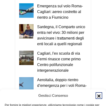
soldi, dati personali o password. Se
Emergenza sul volo Roma-
riconosciamo anche solo uno di questi
Cagliari: aereo costretto al
elementi dobbiamo fermarci e riflettere.
rientro a Fiumicino
Se i segnali sono due o più, è molto
probabile che si tratti di una truffa. In
Sardegna, il Comparto unico
questi casi bisogna contattare un
entra nel vivo: 30 milioni per
familiare o chiamare il 112.
Oggi le
avvicinare i trattamenti degli
truffe arrivano sempre più spesso
enti locali a quelli regionali
anche attraverso il telefono e internet.
Cagliari, l'ex scuola di via
Esatto. Oggi il criminale non ha più un
Fermi rinasce come primo
volto e può colpire in qualsiasi
Centro polifunzionale
momento. Nel Vademecum non uso
intergenerazionale
termini tecnici, perché quello che conta
è capire il meccanismo: qualunque sia il
Aeroitalia, doppio rientro
metodo utilizzato, l’obiettivo è sempre
d’emergenza per i voli Roma-
entrare nella nostra vita e ottenere
Cagliari
denaro o informazioni personali. Per
Gestisci Consenso
questo invito tutti a scaricare
Temporali in arrivo sulla
gratuitamente il Vademecum dal sito
Per fornire le migliori esperienze, utilizziamo tecnologie come i cookie per