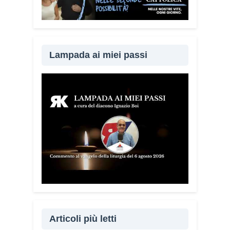
incontrando tante comunità in tutta Italia.
Ringrazio i comuni, le prefetture e le
amministrazioni che hanno scelto di
diffondere il Vademecum. Tra gli ultimi
ad aderire c’è il Comune di Elmas.
Lampada ai miei passi
Durante questi incontri ribadisco sempre
un concetto: non bisogna avere paura di
denunciare o segnalare anche un
semplice tentativo di truffa. Ogni
segnalazione permette alle forze
dell’ordine di organizzare controlli più
efficaci sul territorio.
Lei parla anche
delle cosiddette “cinque bandiere
rosse”. Di cosa si tratta?
Sono cinque
segnali che devono far scattare
l’allarme: quando qualcuno mette fretta,
incute paura, chiede di mantenere il
segreto, cerca di conquistare
Articoli più letti
rapidamente la fiducia oppure chiede