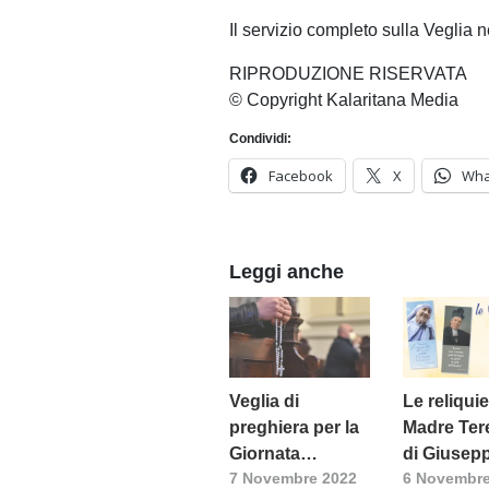
Il servizio completo sulla Veglia 
RIPRODUZIONE RISERVATA
© Copyright Kalaritana Media
Condividi:
Facebook
X
Wha
Leggi anche
Veglia di
Le reliquie
preghiera per la
Madre Ter
Giornata
di Giusep
7 Novembre 2022
6 Novembre
mondiale dei
Cottoleng