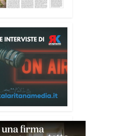
esenta un’importante
ione di crescita. Cagliari ha
 le caratteristiche per riproporsi
turo, perché è una delle città sul
più belle d’Italia».
ore della mostra è il rapporto tra
re e la luce, elementi che
versano tutte le opere esposte e
rovano nella sede della MEM
articolare valorizzazione. Le
i vetrate dello spazio culturale
tuiscono infatti una luminosità
ale capace di entrare in dialogo
 colori delle opere.
stra sarà visitabile alla MEM
al 30 agosto, negli orari di
ura della struttura: dal lunedì al