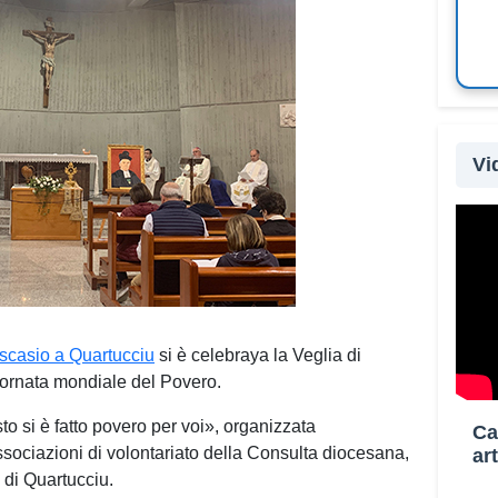
Vi
Il ma
fonte
condu
Mare”
scasio a Quartucciu
si è celebraya la Veglia di
MEM 
iornata mondiale del Povero.
di Ca
sarà 
to si è fatto povero per voi», organizzata
Ca
perco
ssociazioni di volontariato della Consulta diocesana,
ar
alle 
 di Quartucciu.
paes