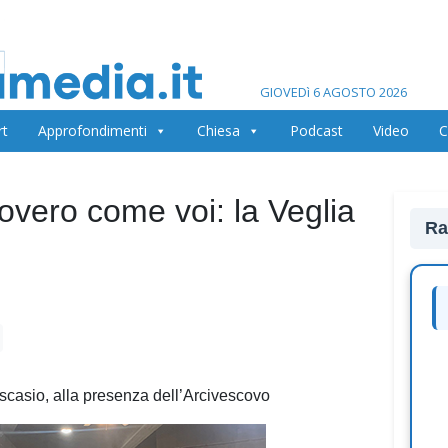
GIOVEDì 6 AGOSTO 2026
rt
Approfondimenti
Chiesa
Podcast
Video
C
povero come voi: la Veglia
Ra
scasio, alla presenza dell’Arcivescovo