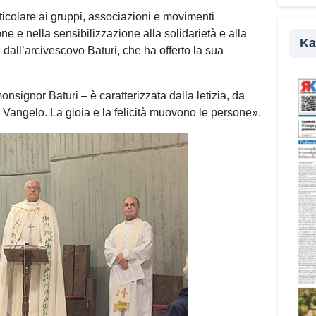
rticolare ai gruppi, associazioni e movimenti
L’es
ne e nella sensibilizzazione alla solidarietà e alla
dall’
Ka
a dall’arcivescovo Baturi, che ha offerto la sua
colla
Cagli
attor
onsignor Baturi – è caratterizzata dalla letizia, da
della
l Vangelo. La gioia e la felicità muovono le persone».
propo
territ
artis
Prom
Care
«L’id
valor
mare 
Anche
quest
un’al