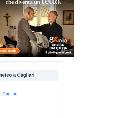
dì dalle 9 alle 19 e il sabato
 9 alle 13.
ndividi:
Facebook
X
WhatsApp
LinkedIn
E-mail
Stampa
 meteo a Cagliari
 Cagliari