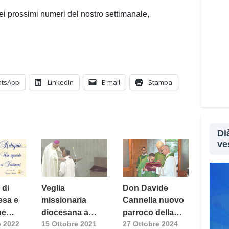
nei prossimi numeri del nostro settimanale,
tsApp
LinkedIn
E-mail
Stampa
Di
ve
 di
Veglia
Don Davide
esa e
missionaria
Cannella nuovo
pe
diocesana a
parroco della
 2022
15 Ottobre 2021
27 Ottobre 2024
o in
Quartucciu
comunità di San