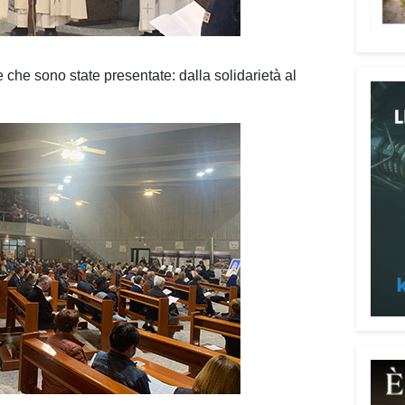
rappr
occas
tutte
in fu
 che sono state presentate: dalla solidarietà al
mare 
Il cu
il ma
attra
che t
una p
grand
resti
natur
con i
La mo
fino 
apert