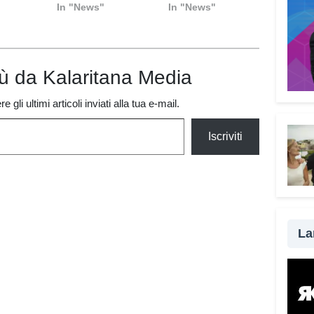
In "News"
In "News"
Pietro Pascasio
a Quartucciu
iù da Kalaritana Media
 gli ultimi articoli inviati alla tua e-mail.
Iscriviti
La