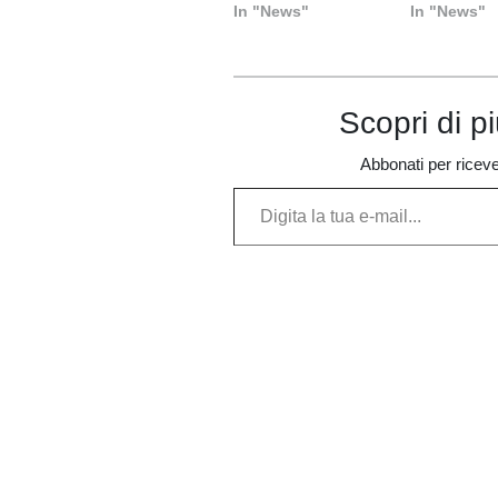
In "News"
In "News"
poveri
diocesi
Scopri di p
Abbonati per ricevere
Digita la tua e-mail...