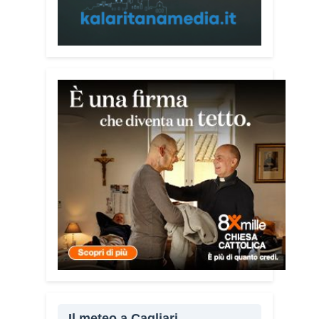
Pace e del Mediterraneo”, progetto che
promuove il dialogo e la collaborazione
tra le diverse realtà del bacino
mediterraneo.
Tra le testimonianze quella di Thea,
giovane libanese del Consiglio dei
Giovani del Mediterraneo della CEI: «Il
campo è molto più di un’esperienza di
volontariato: è un’opportunità per
costruire relazioni attraverso il servizio,
linguaggio universale capace di unire
persone diverse».
Condividi:
Facebook
X
WhatsApp
LinkedIn
Il meteo a Cagliari