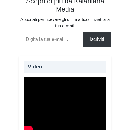
Scopri di più da Kalaritana
Media
Abbonati per ricevere gli ultimi articoli inviati alla
tua e-mail.
Digita la tua e-mail...
Iscriviti
Video
Oltre 115 giovani provenienti da 20
Paesi e quattro continenti partecipano
alla XIV edizione del Campo di
volontariato “Fai la Differenza”,
promosso dalla Chiesa di Cagliari
attraverso la Caritas diocesana.