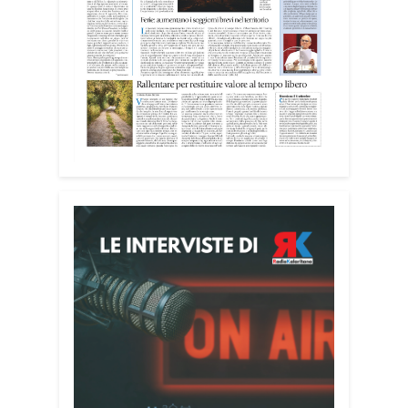
ambienti significa favorire accoglienza e
dignità», racconta Alessandro Adimari.
Tra i partecipanti anche i seminaristi,
impegnati accanto agli anziani della
casa di riposo Cristo Re.
«Un’esperienza di crescita umana e
spirituale che rafforza la vocazione al
servizio», sottolinea Cristiano Pani.
Il programma dedica spazio anche ai
temi della pace e della cooperazione
nel Mediterraneo. Oggi pomeriggio, alla
Mediateca del Mediterraneo (MEM),
l’incontro con l’arcivescovo monsignor
Giuseppe Baturi ha approfondito il ruolo
dei giovani nella costruzione di ponti tra
culture e popoli, con un confronto
inserito nel percorso “Cagliari Città della