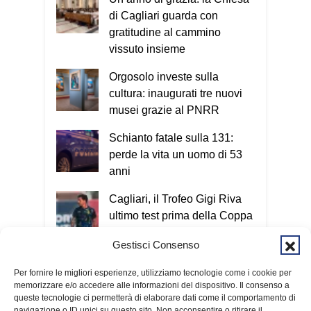
di Cagliari guarda con
gratitudine al cammino
vissuto insieme
Orgosolo investe sulla
cultura: inaugurati tre nuovi
musei grazie al PNRR
Schianto fatale sulla 131:
perde la vita un uomo di 53
anni
Cagliari, il Trofeo Gigi Riva
ultimo test prima della Coppa
Italia
Gestisci Consenso
«La pace nasce dal cuore»:
Per fornire le migliori esperienze, utilizziamo tecnologie come i cookie per
Baturi ai giovani del Campo
memorizzare e/o accedere alle informazioni del dispositivo. Il consenso a
internazionale Caritas
queste tecnologie ci permetterà di elaborare dati come il comportamento di
navigazione o ID unici su questo sito. Non acconsentire o ritirare il