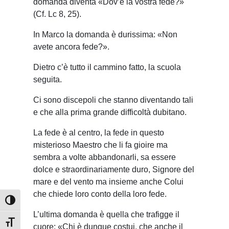
domanda diventa «Dov’è la vostra fede?»
(Cf. Lc 8, 25).
In Marco la domanda è durissima: «Non
avete ancora fede?».
Dietro c’è tutto il cammino fatto, la scuola
seguita.
Ci sono discepoli che stanno diventando tali
e che alla prima grande difficoltà dubitano.
La fede è al centro, la fede in questo
misterioso Maestro che li fa gioire ma
sembra a volte abbandonarli, sa essere
dolce e straordinariamente duro, Signore del
mare e del vento ma insieme anche Colui
che chiede loro conto della loro fede.
Attiva/disattiva alto contrasto
L’ultima domanda è quella che trafigge il
Attiva/disattiva dimensione testo
cuore: «Chi è dunque costui, che anche il