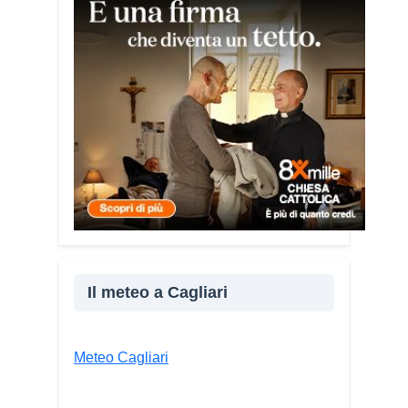
malati e persone socialmente isolate,
che spesso vengono lasciate sole e
senza strumenti per difendersi. La mia
esperienza personale e il contatto
diretto con chi vive situazioni di
vulnerabilità mi hanno spinto a creare
uno strumento semplice, concreto e
facilmente consultabile. L’obiettivo era
accompagnare le persone, non
spaventarle o farle sentire giudicate».
Che cosa contiene il Vademecum?
Non si limita a spiegare cosa sono le
truffe. Propone esempi concreti, segnali
Il meteo a Cagliari
d’allarme e comportamenti utili da
adottare. È una guida pratica che può
essere consultata in qualsiasi momento
Meteo Cagliari
e che punta soprattutto a prevenire.
Lei
pone molta attenzione anche