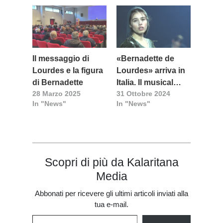
Il messaggio di
«Bernadette de
Lourdes e la figura
Lourdes» arriva in
di Bernadette
Italia. Il musical
28 Marzo 2025
31 Ottobre 2024
evento del Giubileo
In "News"
In "News"
2025
Scopri di più da Kalaritana
Media
Abbonati per ricevere gli ultimi articoli inviati alla
tua e-mail.
Digita la tua e-mail...