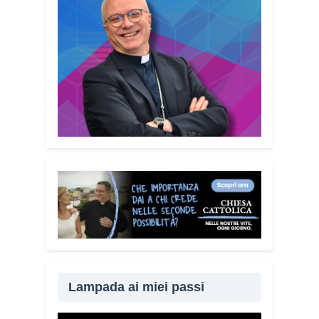
di cittadini. È anche un modo per dire a
chi è stato vittima di una truffa che non è
solo.
Quanto è importante
coinvolgere anche familiari e
caregiver?
È fondamentale. Questa
guida può essere tenuta in casa e
condivisa con i propri familiari. La
prevenzione passa anche attraverso il
dialogo e la vicinanza: sapere che c’è
qualcuno pronto ad aiutare fa davvero la
differenza.
Lei sta portando questo
progetto anche nei territori.
Sì, sto
incontrando tante comunità in tutta Italia.
Ringrazio i comuni, le prefetture e le
amministrazioni che hanno scelto di
diffondere il Vademecum. Tra gli ultimi
ad aderire c’è il Comune di Elmas.
Lampada ai miei passi
Durante questi incontri ribadisco sempre
un concetto: non bisogna avere paura di