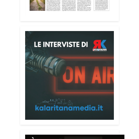
Attenzione alle telefonate
Una pubblicazione di servizio dedicata
alla prevenzione delle truffe ai danni
degli anziani e delle persone più fragili.
Si tratta del
Vademecum contro le truffe
,
realizzato da Sergio Cavoli, autore del
libro
Passi di Speranza
e da anni
impegnato nel sostegno alle persone
più vulnerabili. «L’idea di realizzare il
Vademecum – ha detto ai microfoni di
Radio Kalaritana – nasce dalla
consapevolezza che le truffe colpiscono
soprattutto le persone più fragili: anziani,