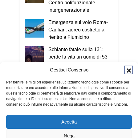
familiare o chiamare il 112.
Oggi le
Centro polifunzionale
truffe arrivano sempre più spesso
intergenerazionale
anche attraverso il telefono e internet.
Emergenza sul volo Roma-
Esatto. Oggi il criminale non ha più un
Cagliari: aereo costretto al
volto e può colpire in qualsiasi
rientro a Fiumicino
momento. Nel Vademecum non uso
termini tecnici, perché quello che conta
Schianto fatale sulla 131:
è capire il meccanismo: qualunque sia il
perde la vita un uomo di 53
metodo utilizzato, l’obiettivo è sempre
anni
entrare nella nostra vita e ottenere
Gestisci Consenso
denaro o informazioni personali. Per
Cagliari, giovane aggredito a
questo invito tutti a scaricare
Per fornire le migliori esperienze, utilizziamo tecnologie come i cookie per
bastonate in viale
memorizzare e/o accedere alle informazioni del dispositivo. Il consenso a
gratuitamente il Vademecum dal sito
Sant’Avendrace
queste tecnologie ci permetterà di elaborare dati come il comportamento di
www.infotruffe.com
, a condividerlo e a
navigazione o ID unici su questo sito. Non acconsentire o ritirare il
parlarne con i propri familiari. Una
consenso può influire negativamente su alcune caratteristiche e funzioni.
comunità informata è una comunità che
sa proteggere sé stessa e le persone
Accetta
più fragili. Qui l’intervista a Radio
Kalaritana.
Nega