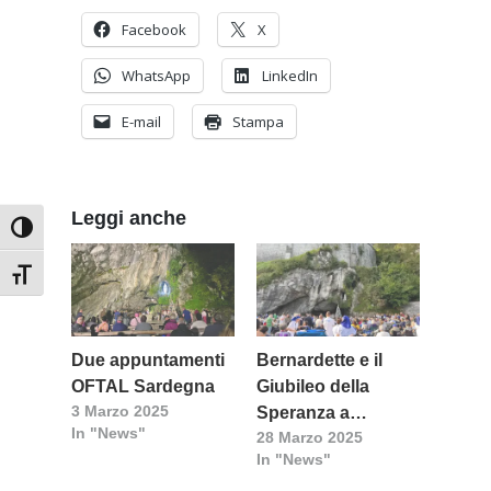
Facebook
X
WhatsApp
LinkedIn
E-mail
Stampa
Leggi anche
Attiva/disattiva alto contrasto
Attiva/disattiva dimensione testo
Due appuntamenti
Bernardette e il
OFTAL Sardegna
Giubileo della
3 Marzo 2025
Speranza a
In "News"
28 Marzo 2025
Lourdes
In "News"