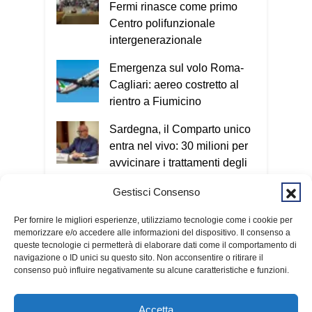
Fermi rinasce come primo
rapidamente la fiducia oppure chiede
Centro polifunzionale
soldi, dati personali o password. Se
intergenerazionale
riconosciamo anche solo uno di questi
elementi dobbiamo fermarci e riflettere.
Emergenza sul volo Roma-
Se i segnali sono due o più, è molto
Cagliari: aereo costretto al
probabile che si tratti di una truffa. In
rientro a Fiumicino
questi casi bisogna contattare un
familiare o chiamare il 112.
Oggi le
Sardegna, il Comparto unico
truffe arrivano sempre più spesso
entra nel vivo: 30 milioni per
anche attraverso il telefono e internet.
avvicinare i trattamenti degli
Esatto. Oggi il criminale non ha più un
enti locali a quelli regionali
Gestisci Consenso
volto e può colpire in qualsiasi
Cagliari, giovane aggredito a
momento. Nel Vademecum non uso
Per fornire le migliori esperienze, utilizziamo tecnologie come i cookie per
bastonate in viale
termini tecnici, perché quello che conta
memorizzare e/o accedere alle informazioni del dispositivo. Il consenso a
Sant’Avendrace
è capire il meccanismo: qualunque sia il
queste tecnologie ci permetterà di elaborare dati come il comportamento di
navigazione o ID unici su questo sito. Non acconsentire o ritirare il
metodo utilizzato, l’obiettivo è sempre
consenso può influire negativamente su alcune caratteristiche e funzioni.
entrare nella nostra vita e ottenere
denaro o informazioni personali. Per
questo invito tutti a scaricare
Accetta