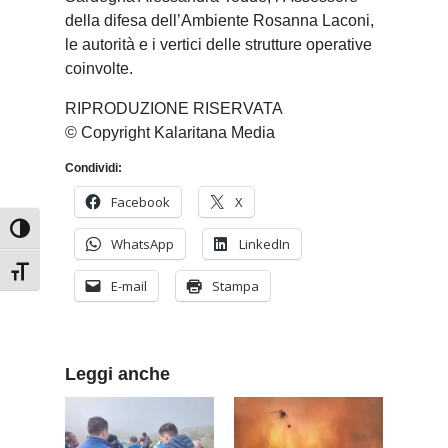
della difesa dell’Ambiente Rosanna Laconi,
le autorità e i vertici delle strutture operative
coinvolte.
RIPRODUZIONE RISERVATA
© Copyright Kalaritana Media
Condividi:
Facebook
X
Attiva/disattiva alto contrasto
WhatsApp
LinkedIn
Attiva/disattiva dimensione testo
E-mail
Stampa
Leggi anche