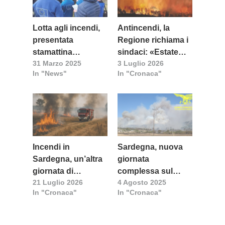
Lotta agli incendi,
Antincendi, la
presentata
Regione richiama i
stamattina
sindaci: «Estate
31 Marzo 2025
3 Luglio 2026
l’esercitazione di
difficile, serve il
In "News"
In "Cronaca"
protezione civile
massimo livello di
“ITA EU MODEX
attenzione»
2025”
Incendi in
Sardegna, nuova
Sardegna, un’altra
giornata
giornata di
complessa sul
21 Luglio 2026
4 Agosto 2025
emergenza
fronte della lotta
In "Cronaca"
In "Cronaca"
agli incendi