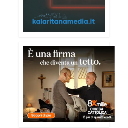
realizzato da Sergio Cavoli, autore del
libro
Passi di Speranza
e da anni
impegnato nel sostegno alle persone
più vulnerabili. «L’idea di realizzare il
Vademecum – ha detto ai microfoni di
Radio Kalaritana – nasce dalla
consapevolezza che le truffe colpiscono
soprattutto le persone più fragili: anziani,
malati e persone socialmente isolate,
che spesso vengono lasciate sole e
senza strumenti per difendersi. La mia
esperienza personale e il contatto
diretto con chi vive situazioni di
vulnerabilità mi hanno spinto a creare
uno strumento semplice, concreto e
facilmente consultabile. L’obiettivo era
accompagnare le persone, non
spaventarle o farle sentire giudicate».
Che cosa contiene il Vademecum?