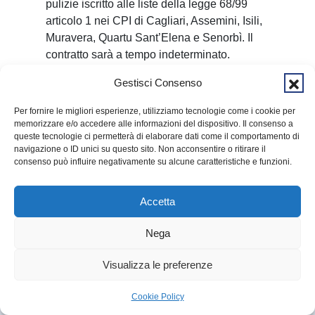
pulizie iscritto alle liste della legge 68/99
articolo 1 nei CPI di Cagliari, Assemini, Isili,
Muravera, Quartu Sant’Elena e Senorbì. Il
contratto sarà a tempo indeterminato.
Domande dall’11 al 21 marzo. Info nel CPI di
Gestisci Consenso
appartenenza.
Per fornire le migliori esperienze, utilizziamo tecnologie come i cookie per
ELMAS. 1 Operaio elettricista impiantista
memorizzare e/o accedere alle informazioni del dispositivo. Il consenso a
di cantiere
queste tecnologie ci permetterà di elaborare dati come il comportamento di
navigazione o ID unici su questo sito. Non acconsentire o ritirare il
Un’azienda cerca per la sede di Elmas e per
consenso può influire negativamente su alcune caratteristiche e funzioni.
altri cantieri in Sardegna 1 operaio
elettricista impiantista di cantiere iscritto alle
Accetta
liste della legge 68/99 articolo 18 nei CPI di
Cagliari, Assemini, Isili, Muravera, Quartu
Nega
Sant’Elena e Senorbì. Il contratto sarà a
tempo determinato, per 7 mesi. Domande
Visualizza le preferenze
dall’8 al 18 marzo. Info nel CPI di
▶
LIVE
appartenenza.
Cookie Policy