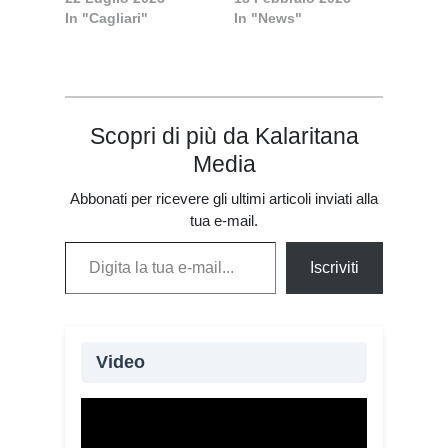
In "Cagliari"
In "News"
(VIDEO)
cagliaritano a
diventare vescovo
Scopri di più da Kalaritana
Media
Abbonati per ricevere gli ultimi articoli inviati alla
tua e-mail.
Digita la tua e-mail...
Iscriviti
Video