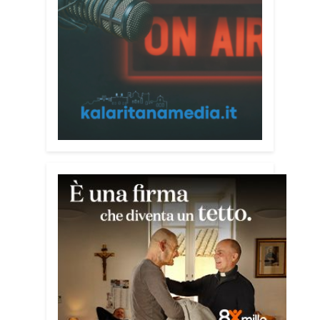
alla prevenzione delle truffe ai danni
degli anziani e delle persone più fragili.
Si tratta del
Vademecum contro le truffe
,
realizzato da Sergio Cavoli, autore del
libro
Passi di Speranza
e da anni
impegnato nel sostegno alle persone
più vulnerabili. «L’idea di realizzare il
Vademecum – ha detto ai microfoni di
Radio Kalaritana – nasce dalla
consapevolezza che le truffe colpiscono
soprattutto le persone più fragili: anziani,
malati e persone socialmente isolate,
che spesso vengono lasciate sole e
senza strumenti per difendersi. La mia
esperienza personale e il contatto
diretto con chi vive situazioni di
vulnerabilità mi hanno spinto a creare
uno strumento semplice, concreto e
facilmente consultabile. L’obiettivo era