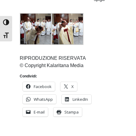
Attiva/disattiva alto contrasto
Attiva/disattiva dimensione testo
RIPRODUZIONE RISERVATA
© Copyright Kalaritana Media
Condividi:
Facebook
X
WhatsApp
LinkedIn
E-mail
Stampa