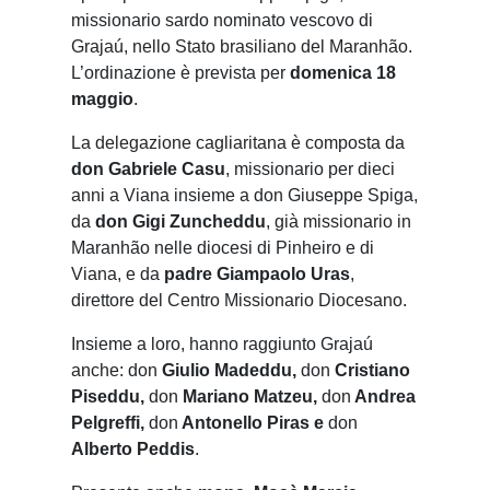
missionario sardo nominato vescovo di
Grajaú, nello Stato brasiliano del Maranhão.
L’ordinazione è prevista per
domenica 18
maggio
.
La delegazione cagliaritana è composta da
don Gabriele Casu
, missionario per dieci
anni a Viana insieme a don Giuseppe Spiga,
da
don Gigi Zuncheddu
, già missionario in
Maranhão nelle diocesi di Pinheiro e di
Viana, e da
padre Giampaolo Uras
,
direttore del Centro Missionario Diocesano.
Insieme a loro, hanno raggiunto Grajaú
anche: don
Giulio Madeddu,
don
Cristiano
Piseddu,
don
Mariano Matzeu,
don
Andrea
Pelgreffi,
don
Antonello Piras e
don
Alberto Peddis
.