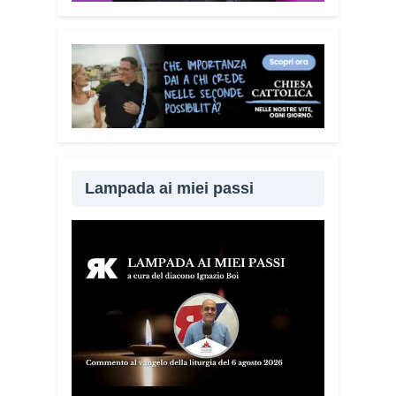
dialogo e la vicinanza: sapere che c’è
qualcuno pronto ad aiutare fa davvero la
differenza.
Lei sta portando questo
progetto anche nei territori.
Sì, sto
incontrando tante comunità in tutta Italia.
Ringrazio i comuni, le prefetture e le
amministrazioni che hanno scelto di
diffondere il Vademecum. Tra gli ultimi
ad aderire c’è il Comune di Elmas.
Lampada ai miei passi
Durante questi incontri ribadisco sempre
un concetto: non bisogna avere paura di
denunciare o segnalare anche un
semplice tentativo di truffa. Ogni
segnalazione permette alle forze
dell’ordine di organizzare controlli più
efficaci sul territorio.
Lei parla anche
delle cosiddette “cinque bandiere
rosse”. Di cosa si tratta?
Sono cinque
segnali che devono far scattare