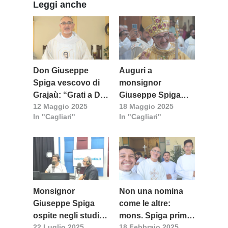
Leggi anche
Don Giuseppe
Auguri a
Spiga vescovo di
monsignor
Grajaù: “Grati a Dio
Giuseppe Spiga
12 Maggio 2025
18 Maggio 2025
per questo dono”
per la sua
In "Cagliari"
In "Cagliari"
ordinazione
episcopale
Monsignor
Non una nomina
Giuseppe Spiga
come le altre:
ospite negli studi di
mons. Spiga primo
22 Luglio 2025
18 Febbraio 2025
Radio Kalaritana
missionario