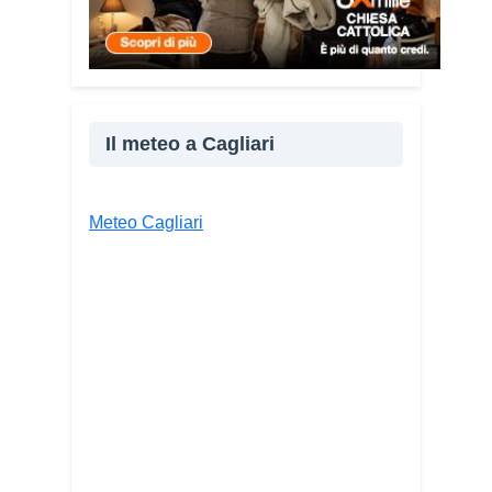
accompagnare le persone, non
spaventarle o farle sentire giudicate».
Che cosa contiene il Vademecum?
Non si limita a spiegare cosa sono le
truffe. Propone esempi concreti, segnali
Il meteo a Cagliari
d’allarme e comportamenti utili da
adottare. È una guida pratica che può
essere consultata in qualsiasi momento
Meteo Cagliari
e che punta soprattutto a prevenire.
Lei
pone molta attenzione anche
all’aspetto psicologico del fenomeno.
Sì, perché il truffatore manipola
soprattutto le emozioni. Più che dire
semplicemente “non cliccare” o “non
aprire la porta”, ho voluto aiutare le
persone a riconoscere le leve
psicologiche utilizzate dai truffatori:
l’urgenza, la paura, il richiamo