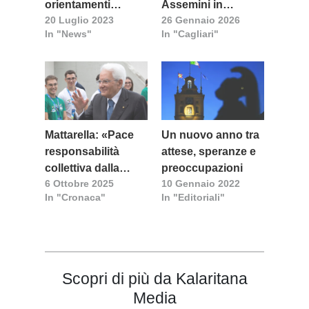
orientamenti
Assemini in
20 Luglio 2023
26 Gennaio 2026
basilari
cammino per la
In "News"
In "Cagliari"
pace
Mattarella: «Pace
Un nuovo anno tra
responsabilità
attese, speranze e
collettiva dalla
preoccupazioni
6 Ottobre 2025
10 Gennaio 2022
quale non
In "Cronaca"
In "Editoriali"
possiamo evadere»
Scopri di più da Kalaritana
Media