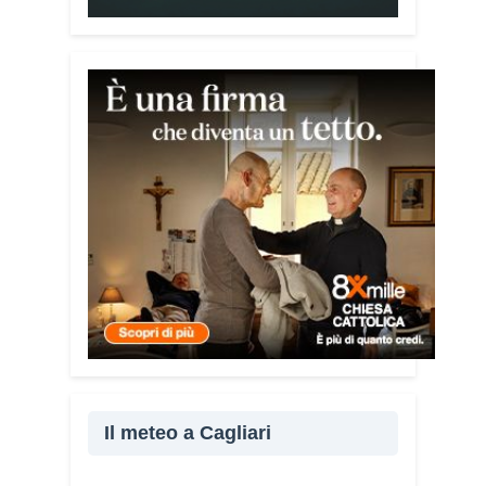
Vademecum – ha detto ai microfoni di
Radio Kalaritana – nasce dalla
consapevolezza che le truffe colpiscono
soprattutto le persone più fragili: anziani,
malati e persone socialmente isolate,
che spesso vengono lasciate sole e
senza strumenti per difendersi. La mia
esperienza personale e il contatto
diretto con chi vive situazioni di
vulnerabilità mi hanno spinto a creare
uno strumento semplice, concreto e
facilmente consultabile. L’obiettivo era
accompagnare le persone, non
spaventarle o farle sentire giudicate».
Che cosa contiene il Vademecum?
Non si limita a spiegare cosa sono le
truffe. Propone esempi concreti, segnali
Il meteo a Cagliari
d’allarme e comportamenti utili da
adottare. È una guida pratica che può