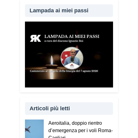
diffondere il Vademecum. Tra gli ultimi
ad aderire c’è il Comune di Elmas.
Lampada ai miei passi
Durante questi incontri ribadisco sempre
un concetto: non bisogna avere paura di
denunciare o segnalare anche un
semplice tentativo di truffa. Ogni
segnalazione permette alle forze
dell’ordine di organizzare controlli più
efficaci sul territorio.
Lei parla anche
delle cosiddette “cinque bandiere
rosse”. Di cosa si tratta?
Sono cinque
segnali che devono far scattare
l’allarme: quando qualcuno mette fretta,
incute paura, chiede di mantenere il
segreto, cerca di conquistare
Articoli più letti
rapidamente la fiducia oppure chiede
soldi, dati personali o password. Se
Aeroitalia, doppio rientro
riconosciamo anche solo uno di questi
d’emergenza per i voli Roma-
elementi dobbiamo fermarci e riflettere.
Cagliari