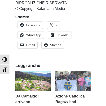
RIPRODUZIONE RISERVATA
© Copyright Kalaritana Media
Condividi:
Facebook
X
WhatsApp
LinkedIn
E-mail
Stampa
Attiva/disattiva alto contrasto
Leggi anche
Attiva/disattiva dimensione testo
Da Camaldoli
Azione Cattolica
arrivano
Ragazzi: ad