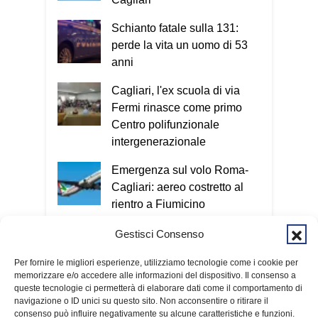
Se i segnali sono due o più, è molto
probabile che si tratti di una truffa. In
Schianto fatale sulla 131:
questi casi bisogna contattare un
perde la vita un uomo di 53
familiare o chiamare il 112.
Oggi le
anni
truffe arrivano sempre più spesso
Cagliari, l'ex scuola di via
anche attraverso il telefono e internet.
Fermi rinasce come primo
Esatto. Oggi il criminale non ha più un
Centro polifunzionale
volto e può colpire in qualsiasi
intergenerazionale
momento. Nel Vademecum non uso
termini tecnici, perché quello che conta
Emergenza sul volo Roma-
è capire il meccanismo: qualunque sia il
Cagliari: aereo costretto al
metodo utilizzato, l’obiettivo è sempre
rientro a Fiumicino
entrare nella nostra vita e ottenere
denaro o informazioni personali. Per
Assemini, weekend tra satira,
Gestisci Consenso
questo invito tutti a scaricare
arte e tradizioni: Sabina
gratuitamente il Vademecum dal sito
Per fornire le migliori esperienze, utilizziamo tecnologie come i cookie per
Guzzanti e un omaggio a
memorizzare e/o accedere alle informazioni del dispositivo. Il consenso a
www.infotruffe.com
, a condividerlo e a
Davide Pils
queste tecnologie ci permetterà di elaborare dati come il comportamento di
parlarne con i propri familiari. Una
navigazione o ID unici su questo sito. Non acconsentire o ritirare il
comunità informata è una comunità che
consenso può influire negativamente su alcune caratteristiche e funzioni.