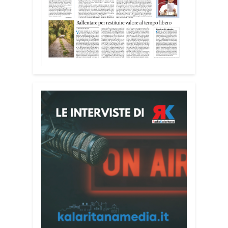
Attenzione alle telefonate
Una pubblicazione di servizio dedicata
alla prevenzione delle truffe ai danni
degli anziani e delle persone più fragili.
Si tratta del
Vademecum contro le truffe
,
realizzato da Sergio Cavoli, autore del
libro
Passi di Speranza
e da anni
impegnato nel sostegno alle persone
più vulnerabili. «L’idea di realizzare il