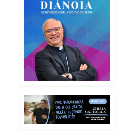
strumento fosse accessibile a tutti,
senza alcun fine commerciale, così da
raggiungere il maggior numero possibile
di cittadini. È anche un modo per dire a
chi è stato vittima di una truffa che non è
solo.
Quanto è importante
coinvolgere anche familiari e
caregiver?
È fondamentale. Questa
guida può essere tenuta in casa e
condivisa con i propri familiari. La
prevenzione passa anche attraverso il
dialogo e la vicinanza: sapere che c’è
qualcuno pronto ad aiutare fa davvero la
differenza.
Lei sta portando questo
progetto anche nei territori.
Sì, sto
incontrando tante comunità in tutta Italia.
Ringrazio i comuni, le prefetture e le
amministrazioni che hanno scelto di