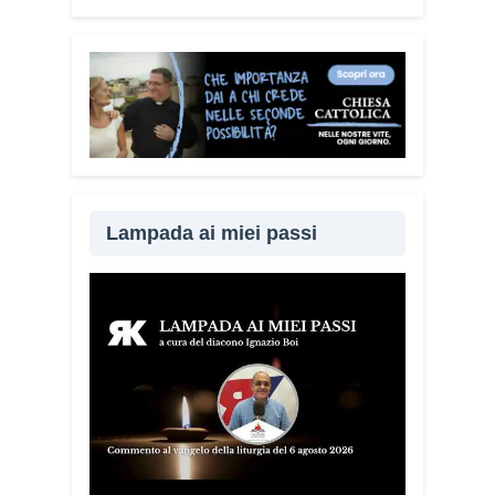
dialogo e la vicinanza: sapere che c’è
qualcuno pronto ad aiutare fa davvero la
differenza.
Lei sta portando questo
progetto anche nei territori.
Sì, sto
incontrando tante comunità in tutta Italia.
Ringrazio i comuni, le prefetture e le
amministrazioni che hanno scelto di
diffondere il Vademecum. Tra gli ultimi
ad aderire c’è il Comune di Elmas.
Lampada ai miei passi
Durante questi incontri ribadisco sempre
un concetto: non bisogna avere paura di
denunciare o segnalare anche un
semplice tentativo di truffa. Ogni
segnalazione permette alle forze
dell’ordine di organizzare controlli più
efficaci sul territorio.
Lei parla anche
delle cosiddette “cinque bandiere
rosse”. Di cosa si tratta?
Sono cinque
segnali che devono far scattare