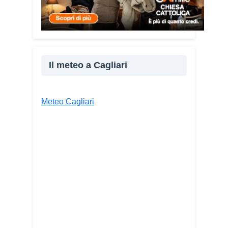
accompagnare le persone, non
spaventarle o farle sentire giudicate».
Che cosa contiene il Vademecum?
Non si limita a spiegare cosa sono le
truffe. Propone esempi concreti, segnali
Il meteo a Cagliari
d’allarme e comportamenti utili da
adottare. È una guida pratica che può
essere consultata in qualsiasi momento
Meteo Cagliari
e che punta soprattutto a prevenire.
Lei
pone molta attenzione anche
all’aspetto psicologico del fenomeno.
Sì, perché il truffatore manipola
soprattutto le emozioni. Più che dire
semplicemente “non cliccare” o “non
aprire la porta”, ho voluto aiutare le
persone a riconoscere le leve
psicologiche utilizzate dai truffatori:
l’urgenza, la paura, il richiamo