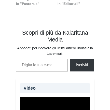
In "Pastorale"
In "Editoriali"
impegna per
aiutarlo a crescere
Scopri di più da Kalaritana
Media
Abbonati per ricevere gli ultimi articoli inviati alla
tua e-mail.
Digita la tua e-mail...
Iscriviti
Video