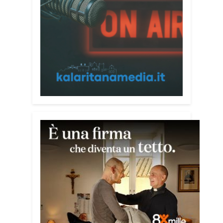
alla prevenzione delle truffe ai danni
degli anziani e delle persone più fragili.
Si tratta del
Vademecum contro le truffe
,
realizzato da Sergio Cavoli, autore del
libro
Passi di Speranza
e da anni
impegnato nel sostegno alle persone
più vulnerabili. «L’idea di realizzare il
Vademecum – ha detto ai microfoni di
Radio Kalaritana – nasce dalla
consapevolezza che le truffe colpiscono
soprattutto le persone più fragili: anziani,
malati e persone socialmente isolate,
che spesso vengono lasciate sole e
senza strumenti per difendersi. La mia
esperienza personale e il contatto
diretto con chi vive situazioni di
vulnerabilità mi hanno spinto a creare
uno strumento semplice, concreto e
facilmente consultabile. L’obiettivo era