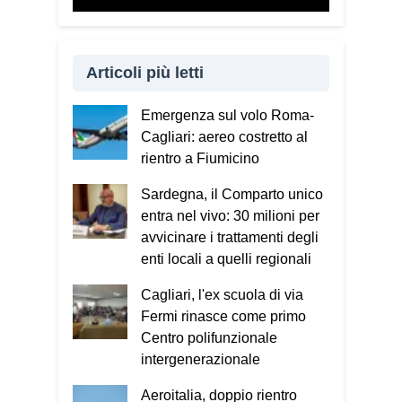
l’allarme: quando qualcuno mette fretta,
incute paura, chiede di mantenere il
segreto, cerca di conquistare
Articoli più letti
rapidamente la fiducia oppure chiede
soldi, dati personali o password. Se
Emergenza sul volo Roma-
riconosciamo anche solo uno di questi
Cagliari: aereo costretto al
elementi dobbiamo fermarci e riflettere.
rientro a Fiumicino
Se i segnali sono due o più, è molto
probabile che si tratti di una truffa. In
Sardegna, il Comparto unico
questi casi bisogna contattare un
entra nel vivo: 30 milioni per
familiare o chiamare il 112.
Oggi le
avvicinare i trattamenti degli
truffe arrivano sempre più spesso
enti locali a quelli regionali
anche attraverso il telefono e internet.
Cagliari, l'ex scuola di via
Esatto. Oggi il criminale non ha più un
Fermi rinasce come primo
volto e può colpire in qualsiasi
Centro polifunzionale
momento. Nel Vademecum non uso
intergenerazionale
termini tecnici, perché quello che conta
è capire il meccanismo: qualunque sia il
Aeroitalia, doppio rientro