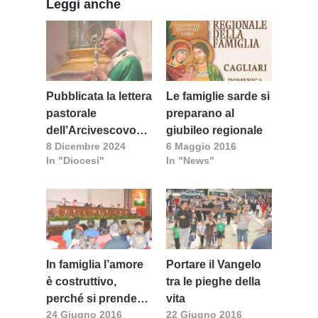
Leggi anche
Pubblicata la lettera
Le famiglie sarde si
pastorale
preparano al
dell’Arcivescovo
giubileo regionale
8 Dicembre 2024
6 Maggio 2016
Baturi per il
In "Diocesi"
In "News"
Giubileo 2025
In famiglia l’amore
Portare il Vangelo
è costruttivo,
tra le pieghe della
perché si prende
vita
24 Giugno 2016
22 Giugno 2016
cura dell’altro e si