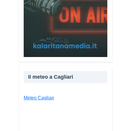
l’incontro con l’arcivescovo monsignor
Giuseppe Baturi ha approfondito il ruolo
dei giovani nella costruzione di ponti tra
culture e popoli, con un confronto
inserito nel percorso “Cagliari Città della
Pace e del Mediterraneo”, progetto che
promuove il dialogo e la collaborazione
tra le diverse realtà del bacino
mediterraneo.
Tra le testimonianze quella di Thea,
Il meteo a Cagliari
giovane libanese del Consiglio dei
Giovani del Mediterraneo della CEI: «Il
campo è molto più di un’esperienza di
Meteo Cagliari
volontariato: è un’opportunità per
costruire relazioni attraverso il servizio,
linguaggio universale capace di unire
persone diverse».