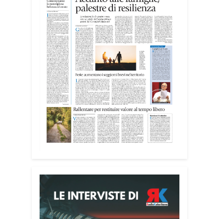
realtà del territorio, dall’assistenza agli
anziani e alle persone con disabilità
nelle attività dell’OAMI al supporto nei
centri di accoglienza per migranti, dove
contribuiscono anche alla cura degli
spazi comuni. «Prendersi cura degli
ambienti significa favorire accoglienza e
dignità», racconta Alessandro Adimari.
Tra i partecipanti anche i seminaristi,
impegnati accanto agli anziani della
casa di riposo Cristo Re.
«Un’esperienza di crescita umana e
spirituale che rafforza la vocazione al
servizio», sottolinea Cristiano Pani.
Il programma dedica spazio anche ai
temi della pace e della cooperazione
nel Mediterraneo. Oggi pomeriggio, alla
Mediateca del Mediterraneo (MEM),