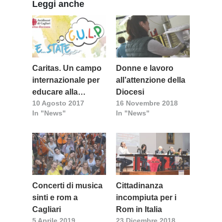
Leggi anche
Caritas. Un campo
Donne e lavoro
internazionale per
all’attenzione della
educare alla
Diocesi
10 Agosto 2017
16 Novembre 2018
solidarietà
In "News"
In "News"
Concerti di musica
Cittadinanza
sinti e rom a
incompiuta per i
Cagliari
Rom in Italia
5 Aprile 2019
23 Dicembre 2018