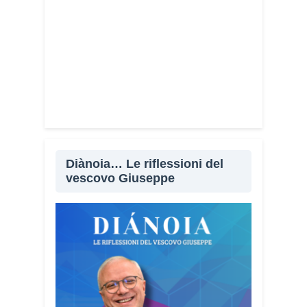
Condividi:
Facebook
X
WhatsApp
LinkedIn
E-mail
Stampa
Diànoia… Le riflessioni del
vescovo Giuseppe