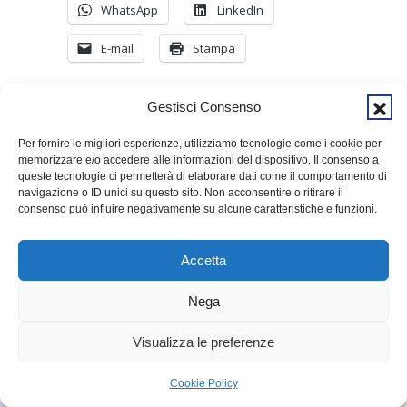
WhatsApp
LinkedIn
E-mail
Stampa
Gestisci Consenso
Leggi anche
Per fornire le migliori esperienze, utilizziamo tecnologie come i cookie per
memorizzare e/o accedere alle informazioni del dispositivo. Il consenso a
queste tecnologie ci permetterà di elaborare dati come il comportamento di
navigazione o ID unici su questo sito. Non acconsentire o ritirare il
consenso può influire negativamente su alcune caratteristiche e funzioni.
Annunci della
Annunci Borsa
Accetta
Borsa lavoro a cura
lavoro in Sardegna
14 Dicembre 2021
dell’Aspal
Nega
In "Lavoro"
18 Luglio 2022
In "Lavoro"
Visualizza le preferenze
▶
LIVE
Cookie Policy