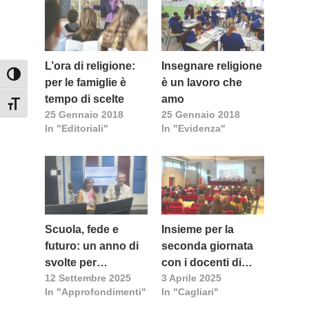
L’ora di religione:
Insegnare religione
Attiva/disattiva alto contrasto
per le famiglie è
è un lavoro che
tempo di scelte
amo
Attiva/disattiva dimensione testo
25 Gennaio 2018
25 Gennaio 2018
In "Editoriali"
In "Evidenza"
Scuola, fede e
Insieme per la
futuro: un anno di
seconda giornata
svolte per
con i docenti di
12 Settembre 2025
3 Aprile 2025
l’educazione
religione: al centro
In "Approfondimenti"
In "Cagliari"
cattolica
tutela di minori e