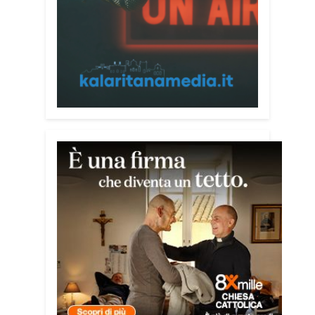
Giuseppe Baturi ha approfondito il ruolo
dei giovani nella costruzione di ponti tra
culture e popoli, con un confronto
inserito nel percorso “Cagliari Città della
Pace e del Mediterraneo”, progetto che
promuove il dialogo e la collaborazione
tra le diverse realtà del bacino
mediterraneo.
Tra le testimonianze quella di Thea,
giovane libanese del Consiglio dei
Giovani del Mediterraneo della CEI: «Il
campo è molto più di un’esperienza di
volontariato: è un’opportunità per
costruire relazioni attraverso il servizio,
linguaggio universale capace di unire
persone diverse».
Condividi: