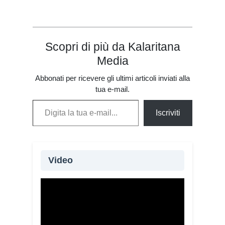
fragili
Scopri di più da Kalaritana
Media
Abbonati per ricevere gli ultimi articoli inviati alla
tua e-mail.
Digita la tua e-mail...
Iscriviti
Video
Oltre 115 giovani provenienti da 20
Paesi e quattro continenti partecipano
alla XIV edizione del Campo di