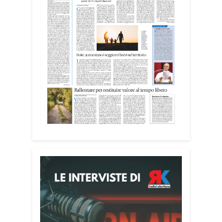
nelle attività dell’OAMI al supporto nei
centri di accoglienza per migranti, dove
contribuiscono anche alla cura degli
spazi comuni. «Prendersi cura degli
ambienti significa favorire accoglienza e
dignità», racconta Alessandro Adimari.
Tra i partecipanti anche i seminaristi,
impegnati accanto agli anziani della
casa di riposo Cristo Re.
«Un’esperienza di crescita umana e
spirituale che rafforza la vocazione al
servizio», sottolinea Cristiano Pani.
Il programma dedica spazio anche ai
temi della pace e della cooperazione
nel Mediterraneo. Oggi pomeriggio, alla
Mediateca del Mediterraneo (MEM),
l’incontro con l’arcivescovo monsignor