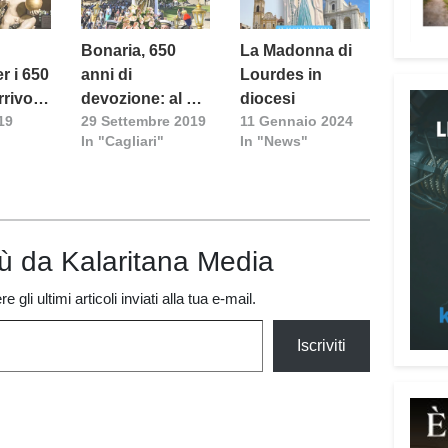
Bonaria, 650
La Madonna di
r i 650
anni di
Lourdes in
rrivo
devozione: al via
diocesi
19
29 Settembre 2019
11 Gennaio 2024
onna
l’Anno Giubilare
In "Cagliari"
In "News"
per l’arrivo
prodigioso della
Attenz
Madonna nel
porto di Cagliari
Una p
dedic
iù da Kalaritana Media
truff
person
 gli ultimi articoli inviati alla tua e-mail.
Vadem
reali
Iscriviti
del l
anni 
perso
reali