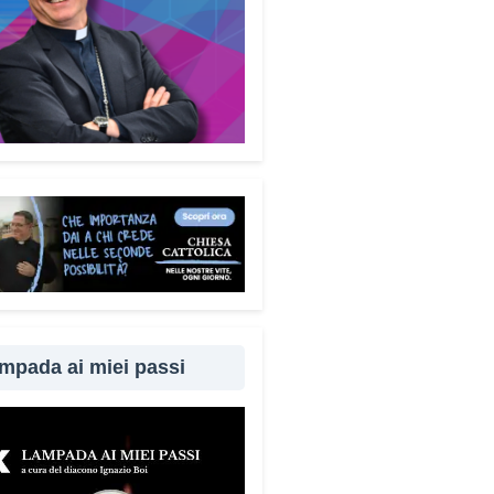
mecum è disponibile
uitamente. Perché questa
ta?
Perché difendersi dalle
e significa difendere la dignità
 persone. Ho voluto che questo
ento fosse accessibile a tutti,
 alcun fine commerciale, così
ggiungere il maggior numero
bile di cittadini. È anche un
per dire a chi è stato vittima di
ruffa che non è solo.
Quanto è
rtante coinvolgere anche
iari e caregiver?
È
amentale. Questa guida può
mpada ai miei passi
e tenuta in casa e condivisa
 propri familiari. La prevenzione
 anche attraverso il dialogo e
cinanza: sapere che c’è
uno pronto ad aiutare fa