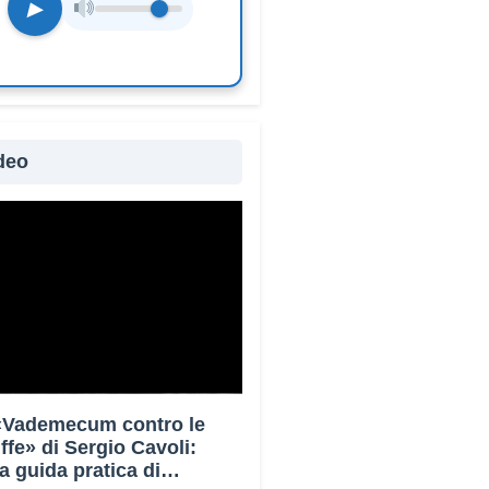
▶
deo
 «Vademecum contro le
uffe» di Sergio Cavoli:
a guida pratica di