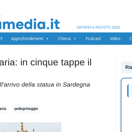
GIOVEDì 6 AGOSTO 2026
rt
Approfondimenti
Chiesa
Podcast
Video
C
ia: in cinque tappe il
Ra
ll'arrivo della statua in Sardegna
aria
pellegrinaggio