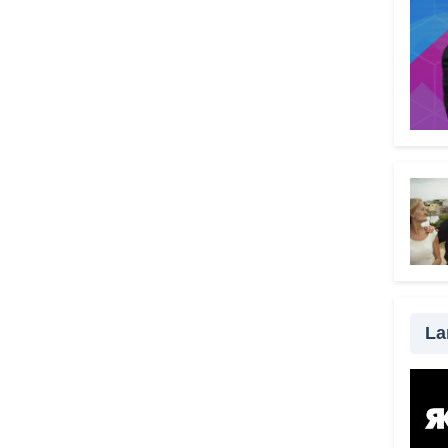
Vade
grat
scel
truff
delle
strum
senza
da ra
possi
modo 
una t
impo
famil
fond
La
esser
con i
passa
la vi
qualc