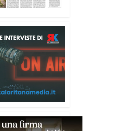
ione alle telefonate
ubblicazione di servizio
ata alla prevenzione delle
e ai danni degli anziani e delle
e più fragili. Si tratta del
ecum contro le truffe
,
zzato da Sergio Cavoli, autore
ibro
Passi di Speranza
e da
impegnato nel sostegno alle
ne più vulnerabili. «L’idea di
zzare il Vademecum – ha detto