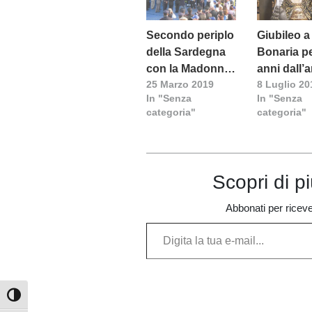
Secondo periplo
Giubileo a
della Sardegna
Bonaria pe
con la Madonna
anni dall’a
25 Marzo 2019
8 Luglio 20
di Bonaria
della Mad
In "Senza
In "Senza
categoria"
categoria"
Scopri di p
Abbonati per ricevere
Digita la tua e-mail...
Attiva/disattiva alto contrasto