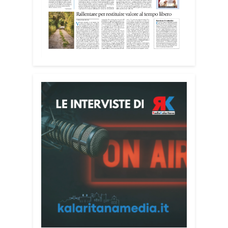
Tra i partecipanti anche i seminaristi,
impegnati accanto agli anziani della
casa di riposo Cristo Re.
«Un’esperienza di crescita umana e
spirituale che rafforza la vocazione al
servizio», sottolinea Cristiano Pani.
Il programma dedica spazio anche ai
temi della pace e della cooperazione
nel Mediterraneo. Oggi pomeriggio, alla
Mediateca del Mediterraneo (MEM),
l’incontro con l’arcivescovo monsignor
Giuseppe Baturi ha approfondito il ruolo
dei giovani nella costruzione di ponti tra
culture e popoli, con un confronto
inserito nel percorso “Cagliari Città della
Pace e del Mediterraneo”, progetto che
promuove il dialogo e la collaborazione
tra le diverse realtà del bacino