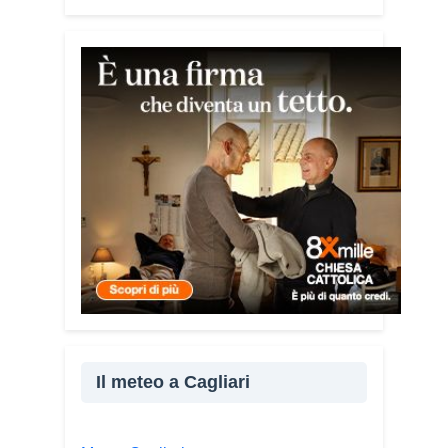
mediterraneo.
Tra le testimonianze quella di Thea,
giovane libanese del Consiglio dei
Giovani del Mediterraneo della CEI: «Il
campo è molto più di un’esperienza di
volontariato: è un’opportunità per
costruire relazioni attraverso il servizio,
linguaggio universale capace di unire
persone diverse».
Condividi:
Facebook
X
WhatsApp
LinkedIn
Il meteo a Cagliari
E-mail
Stampa