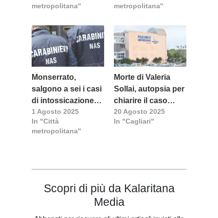
metropolitana"
metropolitana"
Pitzalis
Monserrato,
Morte di Valeria
salgono a sei i casi
Sollai, autopsia per
di intossicazione
chiarire il caso
1 Agosto 2025
20 Agosto 2025
alimentare: grave
botulino
In "Città
In "Cagliari"
un undicenne
metropolitana"
Scopri di più da Kalaritana
Media