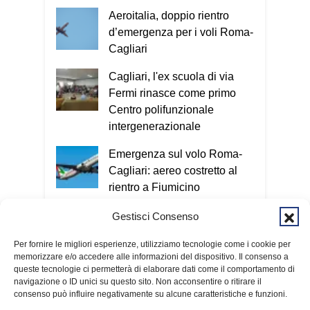
Aeroitalia, doppio rientro
d’emergenza per i voli Roma-
Cagliari
Cagliari, l'ex scuola di via
Fermi rinasce come primo
Centro polifunzionale
intergenerazionale
Emergenza sul volo Roma-
Cagliari: aereo costretto al
rientro a Fiumicino
Assemini, weekend tra satira,
Gestisci Consenso
arte e tradizioni: Sabina
Per fornire le migliori esperienze, utilizziamo tecnologie come i cookie per
Guzzanti e un omaggio a
memorizzare e/o accedere alle informazioni del dispositivo. Il consenso a
Davide Pils
queste tecnologie ci permetterà di elaborare dati come il comportamento di
navigazione o ID unici su questo sito. Non acconsentire o ritirare il
consenso può influire negativamente su alcune caratteristiche e funzioni.