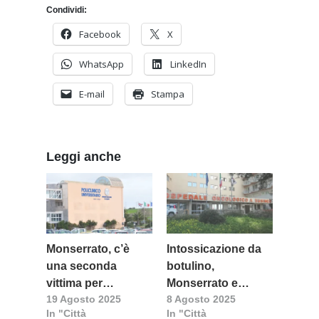
Condividi:
Facebook
X
WhatsApp
LinkedIn
E-mail
Stampa
Leggi anche
Monserrato, c’è
Intossicazione da
una seconda
botulino,
vittima per
Monserrato e
19 Agosto 2025
8 Agosto 2025
l’intossicazione da
Guasila in lutto per
In "Città
In "Città
botulino
la morte di Roberta