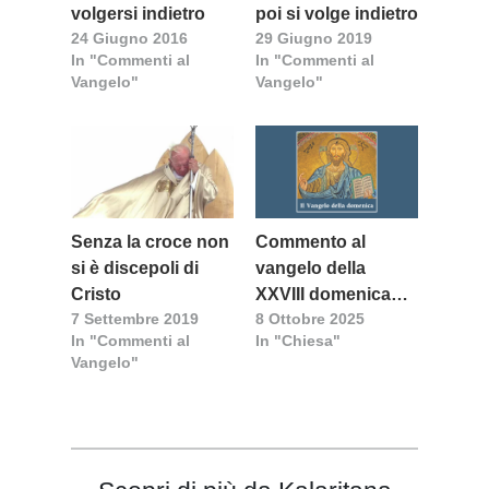
volgersi indietro
poi si volge indietro
24 Giugno 2016
29 Giugno 2019
In "Commenti al
In "Commenti al
Vangelo"
Vangelo"
Senza la croce non
Commento al
si è discepoli di
vangelo della
Cristo
XXVIII domenica
7 Settembre 2019
8 Ottobre 2025
del tempo ordinario
In "Commenti al
In "Chiesa"
(anno C) a cura di
Vangelo"
don Giulio
Madeddu