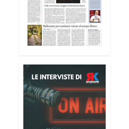
ambienti significa favorire accoglienza e
dignità», racconta Alessandro Adimari.
Tra i partecipanti anche i seminaristi,
impegnati accanto agli anziani della
casa di riposo Cristo Re.
«Un’esperienza di crescita umana e
spirituale che rafforza la vocazione al
servizio», sottolinea Cristiano Pani.
Il programma dedica spazio anche ai
temi della pace e della cooperazione
nel Mediterraneo. Oggi pomeriggio, alla
Mediateca del Mediterraneo (MEM),
l’incontro con l’arcivescovo monsignor
Giuseppe Baturi ha approfondito il ruolo
dei giovani nella costruzione di ponti tra
culture e popoli, con un confronto
inserito nel percorso “Cagliari Città della