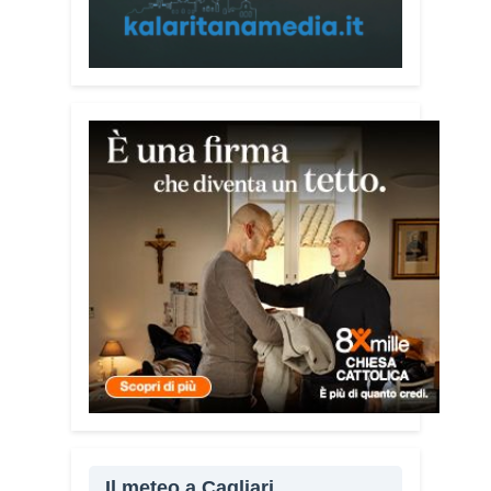
Pace e del Mediterraneo”, progetto che
promuove il dialogo e la collaborazione
tra le diverse realtà del bacino
mediterraneo.
Tra le testimonianze quella di Thea,
giovane libanese del Consiglio dei
Giovani del Mediterraneo della CEI: «Il
campo è molto più di un’esperienza di
volontariato: è un’opportunità per
costruire relazioni attraverso il servizio,
linguaggio universale capace di unire
persone diverse».
Condividi:
Facebook
X
WhatsApp
LinkedIn
Il meteo a Cagliari