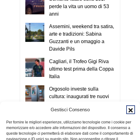
perde la vita un uomo di 53
anni
Assemini, weekend tra satira,
arte e tradizioni: Sabina
Guzzanti e un omaggio a
Davide Pils
Cagliari, il Trofeo Gigi Riva
ultimo test prima della Coppa
Italia
Orgosolo investe sulla
cultura: inaugurati tre nuovi
musei grazie al PNRR
Gestisci Consenso
Droga nei pacchi postali,
Per fornire le migliori esperienze, utilizziamo tecnologie come i cookie per
quattro arresti tra Cagliari e
memorizzare e/o accedere alle informazioni del dispositivo. Il consenso a
San Giovanni Suergiu
queste tecnologie ci permetterà di elaborare dati come il comportamento di
navigazione o ID unici su questo sito. Non acconsentire o ritirare il