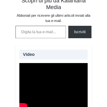
Scopri di più da Kalaritana
Media
Abbonati per ricevere gli ultimi articoli inviati alla
tua e-mail.
Digita la tua e-mail...
Iscriviti
Video
Oltre 115 giovani provenienti da 20
Paesi e quattro continenti partecipano
alla XIV edizione del Campo di
volontariato “Fai la Differenza”,
promosso dalla Chiesa di Cagliari
attraverso la Caritas diocesana.