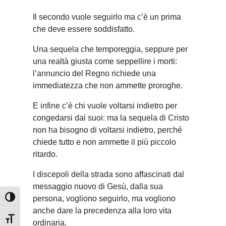
Il secondo vuole seguirlo ma c’è un prima
che deve essere soddisfatto.
Una sequela che temporeggia, seppure per
una realtà giusta come seppellire i morti:
l’annuncio del Regno richiede una
immediatezza che non ammette proroghe.
E infine c’è chi vuole voltarsi indietro per
congedarsi dai suoi: ma la sequela di Cristo
non ha bisogno di voltarsi indietro, perché
chiede tutto e non ammette il più piccolo
ritardo.
I discepoli della strada sono affascinati dal
messaggio nuovo di Gesù, dalla sua
persona, vogliono seguirlo, ma vogliono
Attiva/disattiva alto contrasto
anche dare la precedenza alla loro vita
Attiva/disattiva dimensione testo
ordinaria.