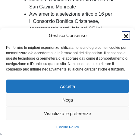
San Gavino Monreale
Avviamento a selezione articolo 16 per
il Consorzio Bonifica Oristanese,
comprensorio nord. Info nel CPI di
Gestisci Consenso
Oristano
Cantiere comunale Oristano. Info nel
Per fornire le migliori esperienze, utilizziamo tecnologie come i cookie per
CPI di Oristano
memorizzare e/o accedere alle informazioni del dispositivo. Il consenso a
Cantiere Comune Loculi. Info nel CPI di
queste tecnologie ci permetterà di elaborare dati come il comportamento di
navigazione o ID unici su questo sito. Non acconsentire o ritirare il
Siniscola
consenso può influire negativamente su alcune caratteristiche e funzioni.
Cantiere comunale Aritzo. Info nel CPI
di Sorgono
Accetta
Cantiere Comune Selegas. Info nel CPI
di Senorbì
Nega
LEGGE 68
Visualizza le preferenze
ALGHERO. 1 Aiuto installatore di infissi
▶
LIVE
Cookie Policy
Un’azienda cerca per la sede di Alghero 1