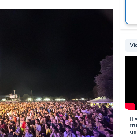
Vi
Il
tr
un