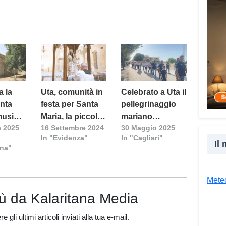
ai mi
nasce
truff
perso
perso
spess
senza
a la
Uta, comunità in
Celebrato a Uta il
mia e
anta
festa per Santa
pellegrinaggio
conta
musica
Maria, la piccola
mariano
situa
e 2025
16 Settembre 2024
30 Maggio 2025
Lourdes della
diocesano
spint
In "Evidenza"
In "Cagliari"
Sardegna
[video]
sempl
Il
ana"
consu
acco
spave
Meteo
giudi
iù da Kalaritana Media
Vad
spieg
 gli ultimi articoli inviati alla tua e-mail.