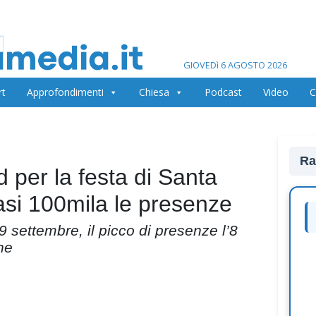
GIOVEDì 6 AGOSTO 2026
rt
Approfondimenti
Chiesa
Podcast
Video
C
Ra
 per la festa di Santa
asi 100mila le presenze
9 settembre, il picco di presenze l’8
ne