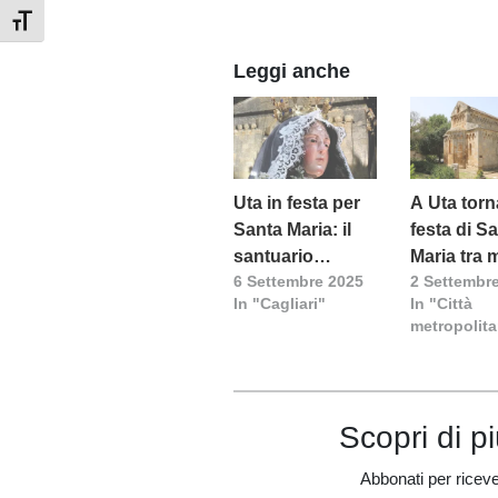
Attiva/disattiva dimensione testo
Leggi anche
Uta in festa per
A Uta torn
Santa Maria: il
festa di S
santuario
Maria tra 
6 Settembre 2025
2 Settembr
diventa chiesa
e fede
In "Cagliari"
In "Città
giubilare
metropolit
Scopri di p
Abbonati per ricevere