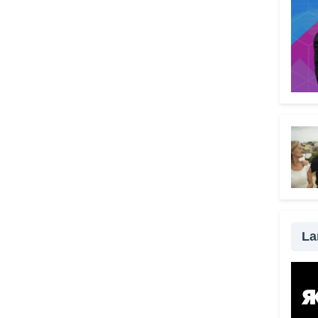
Vade
grat
scel
truff
delle
strum
senza
da ra
possi
modo 
una t
impo
famil
fond
La
esser
con i
passa
la vi
qualc