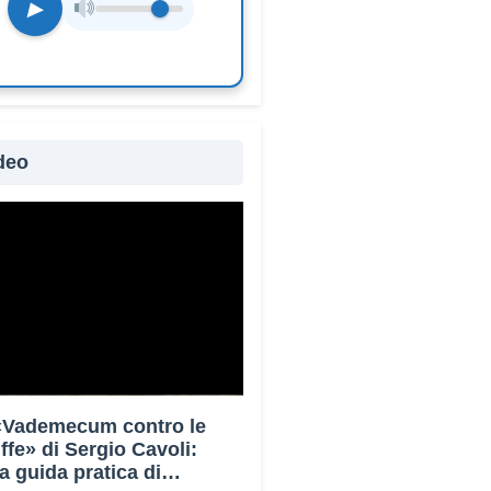
▶
deo
 «Vademecum contro le
uffe» di Sergio Cavoli:
a guida pratica di