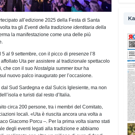
pr
Ka
ecipato all’edizione 2025 della Festa di Santa
volta tra gli
Eventi della tradizione identitaria della
ferma la manifestazione come una delle più
e.
 5 al 9 settembre, con il picco di presenze l’8
follato Uta per assistere al tradizionale spettacolo
i, che con il suo
Nostalgia summer tour
ha
 sul nuovo palco inaugurato per l’occasione.
va dal Sud Sardegna e dal Sulcis Iglesiente, ma non
l’isola e turisti dal resto d’Italia.
ito circa 200 persone, tra i membri del Comitato,
ciazioni locali. «Uta è riuscita ancora una volta a
aco Giacomo Porcu –. Per la prima volta siamo stati
ale degli eventi legati alla tradizione e abbiamo