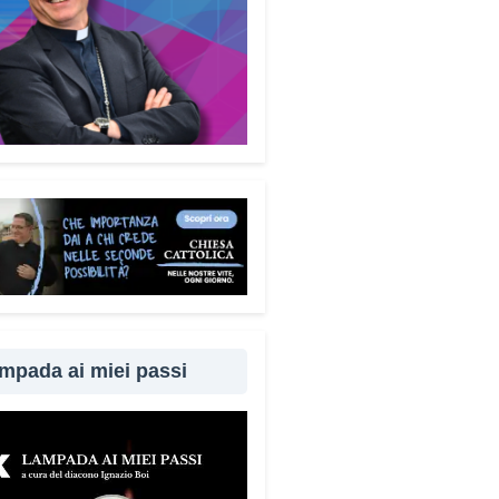
mecum è disponibile
uitamente. Perché questa
ta?
Perché difendersi dalle
e significa difendere la dignità
 persone. Ho voluto che questo
ento fosse accessibile a tutti,
 alcun fine commerciale, così
ggiungere il maggior numero
bile di cittadini. È anche un
per dire a chi è stato vittima di
ruffa che non è solo.
Quanto è
rtante coinvolgere anche
iari e caregiver?
È
amentale. Questa guida può
mpada ai miei passi
e tenuta in casa e condivisa
 propri familiari. La prevenzione
 anche attraverso il dialogo e
cinanza: sapere che c’è
uno pronto ad aiutare fa