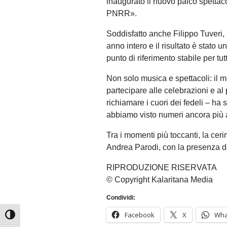
inaugurato il nuovo palco spettacol
PNRR».
Soddisfatto anche Filippo Tuveri
anno intero e il risultato è stato
punto di riferimento stabile per tu
Non solo musica e spettacoli: il m
partecipare alle celebrazioni e al
richiamare i cuori dei fedeli – h
abbiamo visto numeri ancora più a
Tra i momenti più toccanti, la cer
Andrea Parodi, con la presenza de
RIPRODUZIONE RISERVATA
© Copyright Kalaritana Media
Condividi:
Facebook
X
Wha
Attiva/disattiva alto contrasto