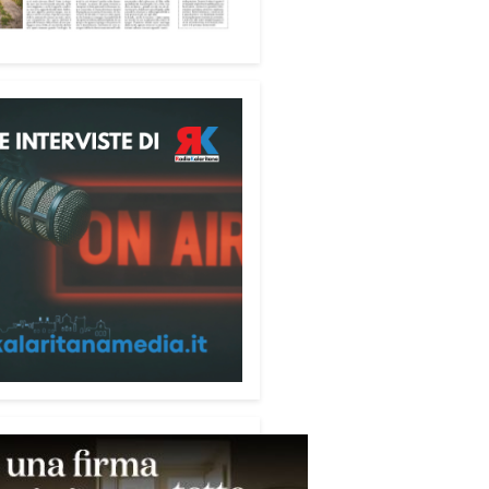
ione alle telefonate
ubblicazione di servizio
ata alla prevenzione delle
e ai danni degli anziani e delle
e più fragili. Si tratta del
ecum contro le truffe
,
zzato da Sergio Cavoli, autore
ibro
Passi di Speranza
e da
impegnato nel sostegno alle
ne più vulnerabili. «L’idea di
zzare il Vademecum – ha detto