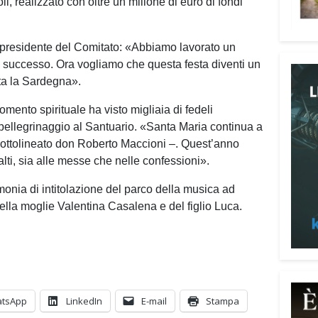
i, realizzato con oltre un milione di euro di fondi
, presidente del Comitato: «Abbiamo lavorato un
 un successo. Ora vogliamo che questa festa diventi un
tta la Sardegna».
omento spirituale ha visto migliaia di fedeli
 pellegrinaggio al Santuario. «Santa Maria continua a
Attenz
a sottolineato don Roberto Maccioni –. Quest’anno
Una p
lti, sia alle messe che nelle confessioni».
dedic
imonia di intitolazione del parco della musica ad
truff
lla moglie Valentina Casalena e del figlio Luca.
person
Vadem
reali
del l
anni 
perso
tsApp
LinkedIn
E-mail
Stampa
reali