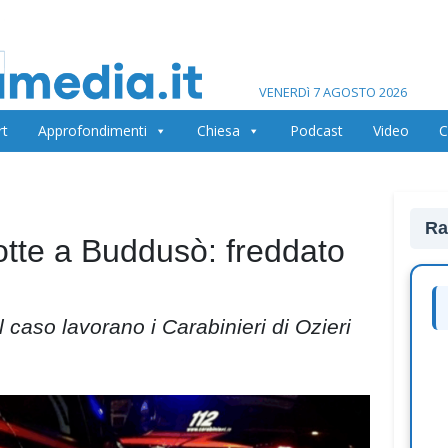
VENERDì 7 AGOSTO 2026
rt
Approfondimenti
Chiesa
Podcast
Video
C
Ra
otte a Buddusò: freddato
l caso lavorano i Carabinieri di Ozieri