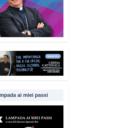
mecum è disponibile
uitamente. Perché questa
ta?
Perché difendersi dalle
e significa difendere la dignità
 persone. Ho voluto che questo
ento fosse accessibile a tutti,
 alcun fine commerciale, così
ggiungere il maggior numero
bile di cittadini. È anche un
per dire a chi è stato vittima di
ruffa che non è solo.
Quanto è
rtante coinvolgere anche
iari e caregiver?
È
amentale. Questa guida può
mpada ai miei passi
e tenuta in casa e condivisa
 propri familiari. La prevenzione
 anche attraverso il dialogo e
cinanza: sapere che c’è
uno pronto ad aiutare fa