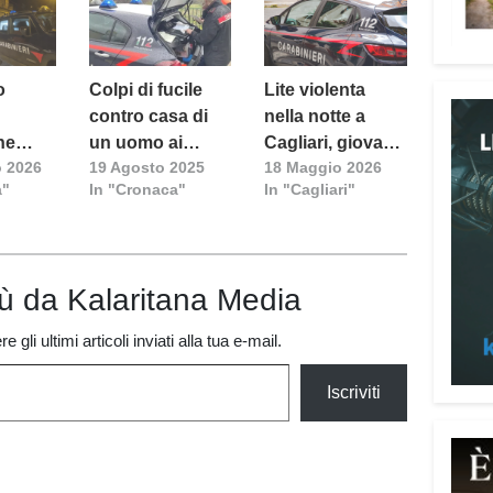
o
Colpi di fucile
Lite violenta
contro casa di
nella notte a
ne
un uomo ai
Cagliari, giovane
o 2026
19 Agosto 2025
18 Maggio 2026
olpi
domiciliari a
ricoverato al
a"
In "Cronaca"
In "Cagliari"
 fuoco
Siurgus
Santissima
Attenz
Una p
dedic
iù da Kalaritana Media
truff
person
 gli ultimi articoli inviati alla tua e-mail.
Vadem
reali
Iscriviti
del l
anni 
perso
reali