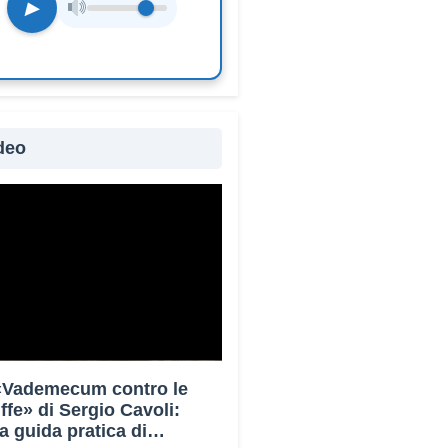
▶
deo
 «Vademecum contro le
uffe» di Sergio Cavoli:
a guida pratica di