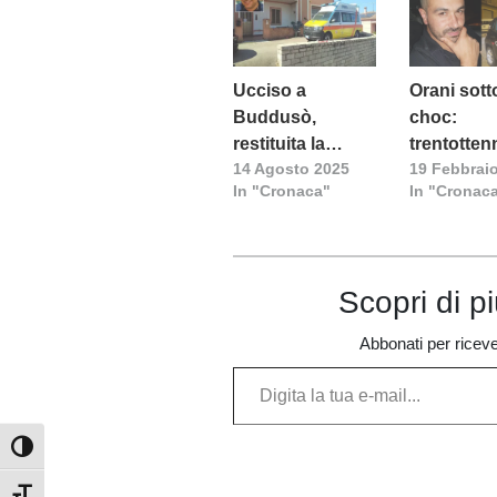
Ucciso a
Orani sott
Buddusò,
choc:
restituita la
trentotten
14 Agosto 2025
19 Febbrai
salma del
ucciso a c
In "Cronaca"
In "Cronac
soccorritore
d’arma da
Marco Pusceddu
Scopri di p
Abbonati per ricevere
Digita la tua e-mail...
Attiva/disattiva alto contrasto