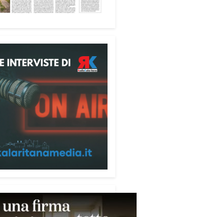
ione alle telefonate
ubblicazione di servizio
ata alla prevenzione delle
e ai danni degli anziani e delle
e più fragili. Si tratta del
ecum contro le truffe
,
zzato da Sergio Cavoli, autore
ibro
Passi di Speranza
e da
impegnato nel sostegno alle
ne più vulnerabili. «L’idea di
zzare il Vademecum – ha detto