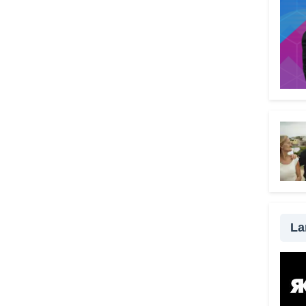
Vade
grat
scel
truff
delle
strum
senza
da ra
possi
modo 
una t
impo
famil
fond
La
esser
con i
passa
la vi
qualc