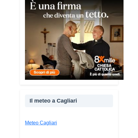
soprattutto le persone più fragili: anziani,
malati e persone socialmente isolate,
che spesso vengono lasciate sole e
senza strumenti per difendersi. La mia
esperienza personale e il contatto
diretto con chi vive situazioni di
vulnerabilità mi hanno spinto a creare
uno strumento semplice, concreto e
facilmente consultabile. L’obiettivo era
accompagnare le persone, non
spaventarle o farle sentire giudicate».
Che cosa contiene il Vademecum?
Non si limita a spiegare cosa sono le
truffe. Propone esempi concreti, segnali
Il meteo a Cagliari
d’allarme e comportamenti utili da
adottare. È una guida pratica che può
essere consultata in qualsiasi momento
Meteo Cagliari
e che punta soprattutto a prevenire.
Lei
pone molta attenzione anche