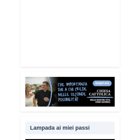
di cittadini. È anche un modo per dire a
chi è stato vittima di una truffa che non è
solo.
Quanto è importante
coinvolgere anche familiari e
caregiver?
È fondamentale. Questa
guida può essere tenuta in casa e
condivisa con i propri familiari. La
prevenzione passa anche attraverso il
dialogo e la vicinanza: sapere che c’è
qualcuno pronto ad aiutare fa davvero la
differenza.
Lei sta portando questo
progetto anche nei territori.
Sì, sto
incontrando tante comunità in tutta Italia.
Ringrazio i comuni, le prefetture e le
amministrazioni che hanno scelto di
diffondere il Vademecum. Tra gli ultimi
ad aderire c’è il Comune di Elmas.
Lampada ai miei passi
Durante questi incontri ribadisco sempre