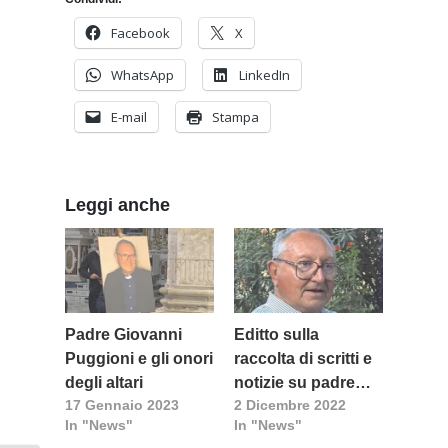
Facebook
X
WhatsApp
LinkedIn
E-mail
Stampa
Leggi anche
Padre Giovanni
Editto sulla
Puggioni e gli onori
raccolta di scritti e
degli altari
notizie su padre
17 Gennaio 2023
2 Dicembre 2022
Puggioni
In "News"
In "News"