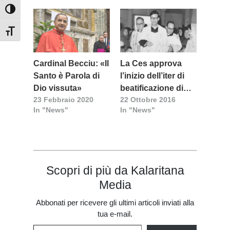
Attiva/disattiva alto contrasto
Attiva/disattiva dimensione testo
Cardinal Becciu: «Il
La Ces approva
Santo è Parola di
l’inizio dell’iter di
Dio vissuta»
beatificazione di
23 Febbraio 2020
22 Ottobre 2016
don Loi
In "News"
In "News"
Scopri di più da Kalaritana
Media
Abbonati per ricevere gli ultimi articoli inviati alla
tua e-mail.
Digita la tua e-mail...