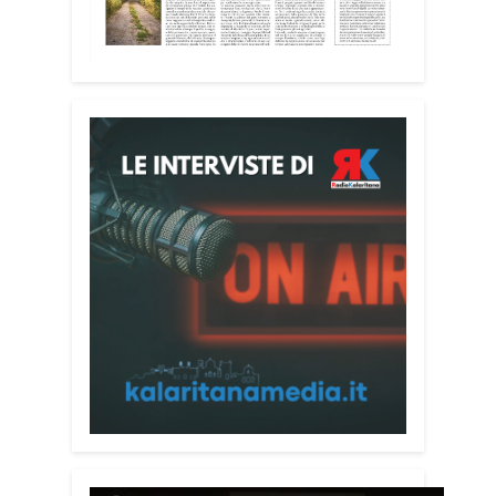
Attenzione alle telefonate
Una pubblicazione di servizio dedicata
alla prevenzione delle truffe ai danni
degli anziani e delle persone più fragili.
Si tratta del
Vademecum contro le truffe
,
realizzato da Sergio Cavoli, autore del
libro
Passi di Speranza
e da anni
impegnato nel sostegno alle persone
più vulnerabili. «L’idea di realizzare il
Vademecum – ha detto ai microfoni di
Radio Kalaritana – nasce dalla
consapevolezza che le truffe colpiscono