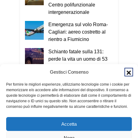
familiare o chiamare il 112.
Oggi le
Centro polifunzionale
truffe arrivano sempre più spesso
intergenerazionale
anche attraverso il telefono e internet.
Emergenza sul volo Roma-
Esatto. Oggi il criminale non ha più un
Cagliari: aereo costretto al
volto e può colpire in qualsiasi
rientro a Fiumicino
momento. Nel Vademecum non uso
termini tecnici, perché quello che conta
Schianto fatale sulla 131:
è capire il meccanismo: qualunque sia il
perde la vita un uomo di 53
metodo utilizzato, l’obiettivo è sempre
anni
entrare nella nostra vita e ottenere
Gestisci Consenso
denaro o informazioni personali. Per
Cagliari, giovane aggredito a
questo invito tutti a scaricare
Per fornire le migliori esperienze, utilizziamo tecnologie come i cookie per
bastonate in viale
memorizzare e/o accedere alle informazioni del dispositivo. Il consenso a
gratuitamente il Vademecum dal sito
Sant’Avendrace
queste tecnologie ci permetterà di elaborare dati come il comportamento di
www.infotruffe.com
, a condividerlo e a
navigazione o ID unici su questo sito. Non acconsentire o ritirare il
parlarne con i propri familiari. Una
consenso può influire negativamente su alcune caratteristiche e funzioni.
comunità informata è una comunità che
sa proteggere sé stessa e le persone
Accetta
più fragili. Qui l’intervista a Radio
Kalaritana.
Nega