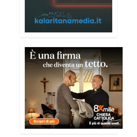
libro
Passi di Speranza
e da anni
impegnato nel sostegno alle persone
più vulnerabili. «L’idea di realizzare il
Vademecum – ha detto ai microfoni di
Radio Kalaritana – nasce dalla
consapevolezza che le truffe colpiscono
soprattutto le persone più fragili: anziani,
malati e persone socialmente isolate,
che spesso vengono lasciate sole e
senza strumenti per difendersi. La mia
esperienza personale e il contatto
diretto con chi vive situazioni di
vulnerabilità mi hanno spinto a creare
uno strumento semplice, concreto e
facilmente consultabile. L’obiettivo era
accompagnare le persone, non
spaventarle o farle sentire giudicate».
Che cosa contiene il Vademecum?