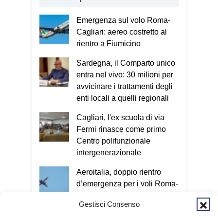
rapidamente la fiducia oppure chiede
soldi, dati personali o password. Se
Emergenza sul volo Roma-
riconosciamo anche solo uno di questi
Cagliari: aereo costretto al
elementi dobbiamo fermarci e riflettere.
rientro a Fiumicino
Se i segnali sono due o più, è molto
probabile che si tratti di una truffa. In
Sardegna, il Comparto unico
questi casi bisogna contattare un
entra nel vivo: 30 milioni per
familiare o chiamare il 112.
Oggi le
avvicinare i trattamenti degli
truffe arrivano sempre più spesso
enti locali a quelli regionali
anche attraverso il telefono e internet.
Cagliari, l'ex scuola di via
Esatto. Oggi il criminale non ha più un
Fermi rinasce come primo
volto e può colpire in qualsiasi
Centro polifunzionale
momento. Nel Vademecum non uso
intergenerazionale
termini tecnici, perché quello che conta
è capire il meccanismo: qualunque sia il
Aeroitalia, doppio rientro
metodo utilizzato, l’obiettivo è sempre
d’emergenza per i voli Roma-
entrare nella nostra vita e ottenere
Cagliari
denaro o informazioni personali. Per
Gestisci Consenso
questo invito tutti a scaricare
Temporali in arrivo sulla