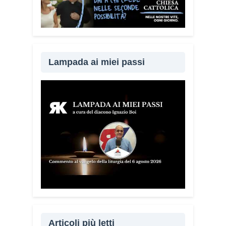
incontrando tante comunità in tutta Italia.
Ringrazio i comuni, le prefetture e le
amministrazioni che hanno scelto di
diffondere il Vademecum. Tra gli ultimi
ad aderire c’è il Comune di Elmas.
Lampada ai miei passi
Durante questi incontri ribadisco sempre
un concetto: non bisogna avere paura di
denunciare o segnalare anche un
semplice tentativo di truffa. Ogni
segnalazione permette alle forze
dell’ordine di organizzare controlli più
efficaci sul territorio.
Lei parla anche
delle cosiddette “cinque bandiere
rosse”. Di cosa si tratta?
Sono cinque
segnali che devono far scattare
l’allarme: quando qualcuno mette fretta,
incute paura, chiede di mantenere il
segreto, cerca di conquistare
Articoli più letti