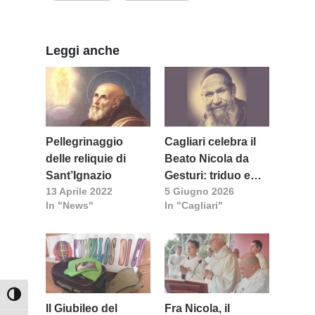
Leggi anche
Pellegrinaggio
Cagliari celebra il
delle reliquie di
Beato Nicola da
Sant’Ignazio
Gesturi: triduo e
13 Aprile 2022
5 Giugno 2026
festa al Santuario
In "News"
In "Cagliari"
di Sant’Ignazio
Attiva/disattiva alto contrasto
Il Giubileo del
Fra Nicola, il