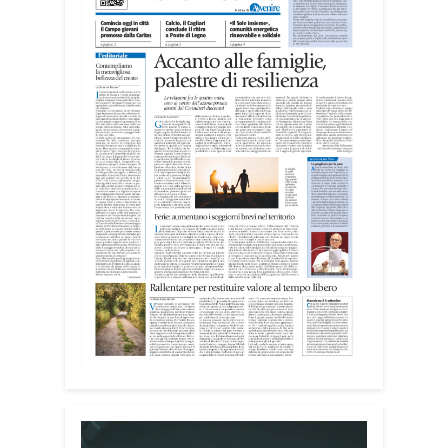
opere di tre artisti: Mario Biancacci,
presidente di Promo Vogue, Rosetta
Murru e Rita Caredda.
«L’idea nasce dall’esigenza di
valorizzare il rapporto tra Cagliari e il
mare – ha spiegato Biancacci –. Anche
se la candidatura per quest’anno è stata
assegnata a un’altra città, questo
percorso rappresenta un’importante
occasione di crescita. Cagliari ha tutte le
caratteristiche per riproporsi in futuro,
perché è una delle città sul mare più
belle d’Italia».
Il cuore della mostra è il rapporto tra il
mare e la luce, elementi che
attraversano tutte le opere esposte e
che trovano nella sede della MEM una
particolare valorizzazione. Le grandi