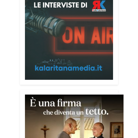
vetrate dello spazio culturale
restituiscono infatti una luminosità
naturale capace di entrare in dialogo
con i colori delle opere.
La mostra sarà visitabile alla MEM fino
al 30 agosto, negli orari di apertura della
struttura: dal lunedì al venerdì dalle 9
alle 19 e il sabato dalle 9 alle 13.
Condividi:
Facebook
X
WhatsApp
LinkedIn
E-mail
Stampa