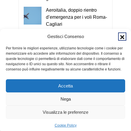
Aeroitalia, doppio rientro
d’emergenza per i voli Roma-
Cagliari
Cagliari, l'ex scuola di via
Gestisci Consenso
Fermi rinasce come primo
Per fornire le migliori esperienze, utilizziamo tecnologie come i cookie per
Centro polifunzionale
memorizzare e/o accedere alle informazioni del dispositivo. Il consenso a
intergenerazionale
queste tecnologie ci permetterà di elaborare dati come il comportamento di
navigazione o ID unici su questo sito. Non acconsentire o ritirare il
consenso può influire negativamente su alcune caratteristiche e funzioni.
Accetta
Nega
© 2026 Fondazione Kalaritana Media
Contributi pubblici
Visualizza le preferenze
▶
LIVE
Cookie Policy