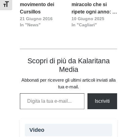
movimento dei
miracolo che si
Attiva/disattiva dimensione testo
Cursillos
ripete ogni anno: la
21 Giugno 2016
10 Giugno 2025
Sardegna in
In "News"
In "Cagliari"
preghiera attorno al
suo “frate santo”
Scopri di più da Kalaritana
Media
Abbonati per ricevere gli ultimi articoli inviati alla
tua e-mail.
Digita la tua e-mail...
Iscriviti
Video