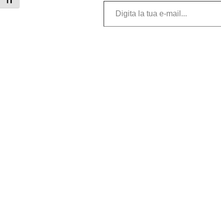
Digita la tua e-mail...
Attiva/disattiva dimensione testo