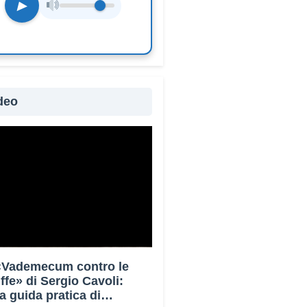
▶
deo
 «Vademecum contro le
uffe» di Sergio Cavoli:
a guida pratica di