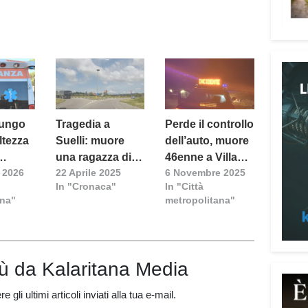
lungo
Tragedia a
Perde il controllo
Attenz
altezza
Suelli: muore
dell’auto, muore
Una p
una ragazza di
46enne a Villa
dedic
 2026
22 Aprile 2025
6 Novembre 2025
riti
20 anni, grave
San Pietro
In "Cronaca"
In "Città
truff
un altro giovane
ana"
metropolitana"
person
coinvolto
Vadem
reali
del l
iù da Kalaritana Media
anni 
perso
 gli ultimi articoli inviati alla tua e-mail.
reali