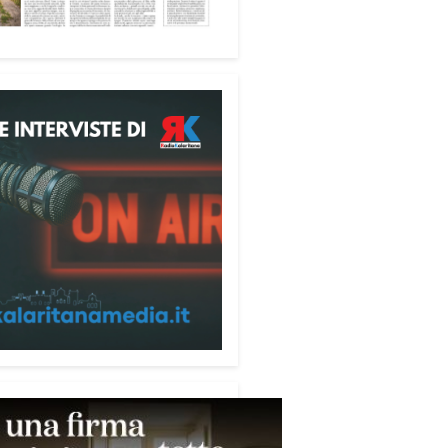
ione alle telefonate
ubblicazione di servizio
ata alla prevenzione delle
e ai danni degli anziani e delle
e più fragili. Si tratta del
ecum contro le truffe
,
zzato da Sergio Cavoli, autore
ibro
Passi di Speranza
e da
impegnato nel sostegno alle
ne più vulnerabili. «L’idea di
zzare il Vademecum – ha detto