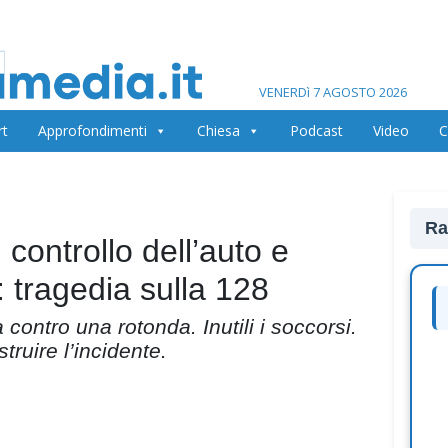
VENERDì 7 AGOSTO 2026
rt
Approfondimenti
Chiesa
Podcast
Video
C
Ra
 controllo dell’auto e
 tragedia sulla 128
a contro una rotonda. Inutili i soccorsi.
truire l’incidente.