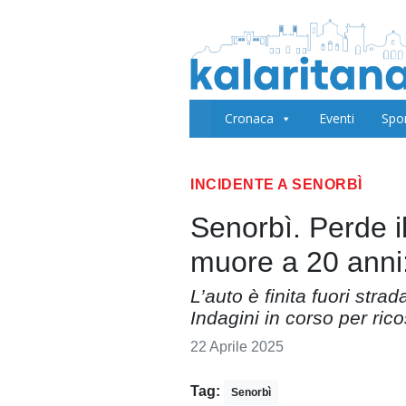
Cronaca
Eventi
Spo
INCIDENTE A SENORBÌ
Senorbì. Perde il
muore a 20 anni:
L’auto è finita fuori strad
Indagini in corso per ricos
22 Aprile 2025
Tag:
Senorbì