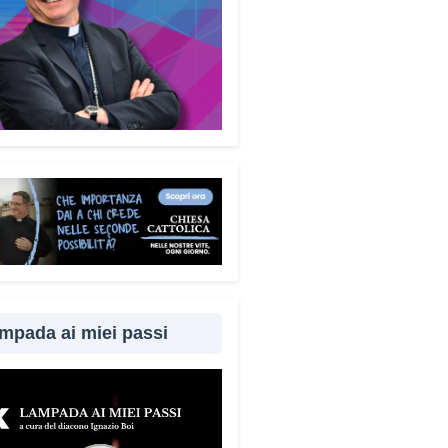
mecum è disponibile
uitamente. Perché questa
ta?
Perché difendersi dalle
e significa difendere la dignità
 persone. Ho voluto che questo
ento fosse accessibile a tutti,
 alcun fine commerciale, così
ggiungere il maggior numero
bile di cittadini. È anche un
per dire a chi è stato vittima di
ruffa che non è solo.
Quanto è
rtante coinvolgere anche
iari e caregiver?
È
amentale. Questa guida può
mpada ai miei passi
e tenuta in casa e condivisa
 propri familiari. La prevenzione
 anche attraverso il dialogo e
cinanza: sapere che c’è
uno pronto ad aiutare fa