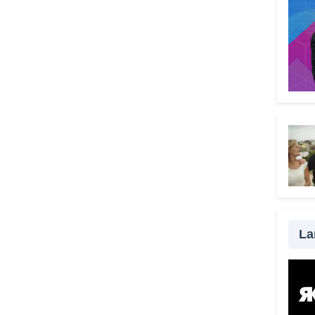
Vade
grat
scel
truff
delle
strum
senza
da ra
possi
modo 
una t
impo
famil
fond
La
esser
con i
passa
la vi
qualc