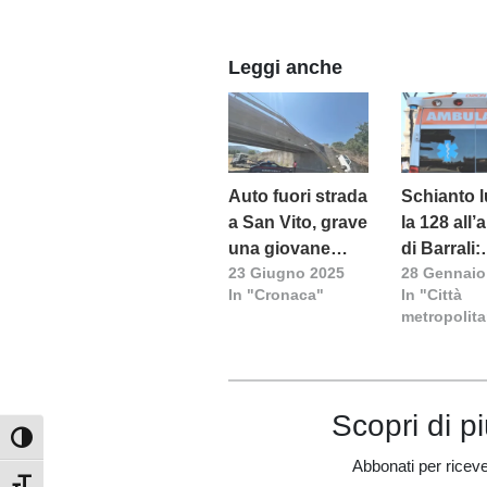
Leggi anche
Auto fuori strada
Schianto 
a San Vito, grave
la 128 all’
una giovane
di Barrali:
23 Giugno 2025
28 Gennaio
donna
quattro i fe
In "Cronaca"
In "Città
metropolit
Scopri di p
Attiva/disattiva alto contrasto
Abbonati per ricevere