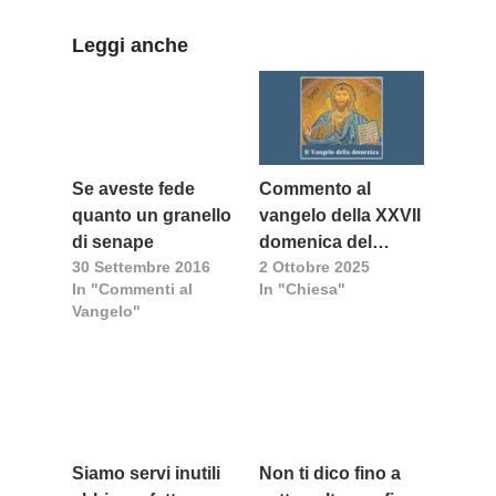
Leggi anche
Se aveste fede
Commento al
quanto un granello
vangelo della XXVII
di senape
domenica del
30 Settembre 2016
2 Ottobre 2025
tempo ordinario
In "Commenti al
In "Chiesa"
(anno C) a cura di
Vangelo"
don Giulio
Madeddu
Siamo servi inutili
Non ti dico fino a