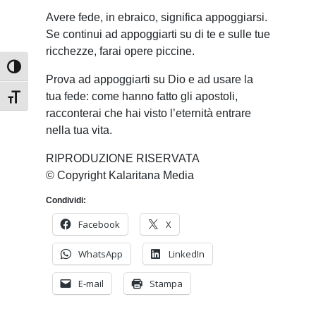
Avere fede, in ebraico, significa appoggiarsi.
Se continui ad appoggiarti su di te e sulle tue
ricchezze, farai opere piccine.
Attiva/disattiva alto contrasto
Prova ad appoggiarti su Dio e ad usare la
tua fede: come hanno fatto gli apostoli,
Attiva/disattiva dimensione testo
racconterai che hai visto l’eternità entrare
nella tua vita.
RIPRODUZIONE RISERVATA
© Copyright Kalaritana Media
Condividi:
Facebook
X
WhatsApp
LinkedIn
E-mail
Stampa