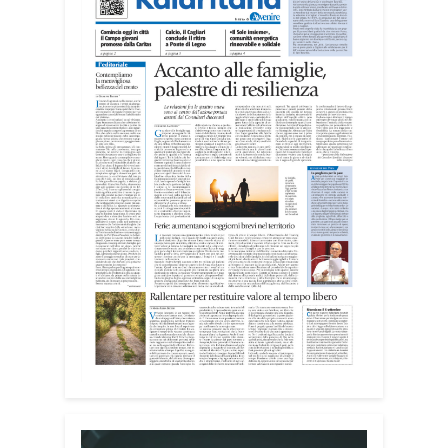
organizzativa.
I giovani sono impegnati in diverse
realtà del territorio, dall’assistenza agli
anziani e alle persone con disabilità
nelle attività dell’OAMI al supporto nei
centri di accoglienza per migranti, dove
contribuiscono anche alla cura degli
spazi comuni. «Prendersi cura degli
ambienti significa favorire accoglienza e
dignità», racconta Alessandro Adimari.
Tra i partecipanti anche i seminaristi,
impegnati accanto agli anziani della
casa di riposo Cristo Re.
«Un’esperienza di crescita umana e
spirituale che rafforza la vocazione al
servizio», sottolinea Cristiano Pani.
Il programma dedica spazio anche ai