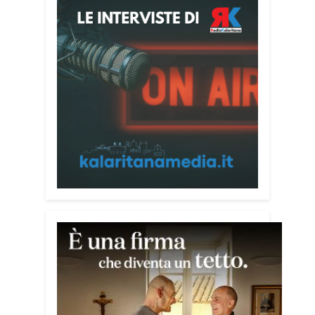
temi della pace e della cooperazione
nel Mediterraneo. Oggi pomeriggio, alla
Mediateca del Mediterraneo (MEM),
l’incontro con l’arcivescovo monsignor
Giuseppe Baturi ha approfondito il ruolo
dei giovani nella costruzione di ponti tra
culture e popoli, con un confronto
inserito nel percorso “Cagliari Città della
Pace e del Mediterraneo”, progetto che
promuove il dialogo e la collaborazione
tra le diverse realtà del bacino
mediterraneo.
Tra le testimonianze quella di Thea,
giovane libanese del Consiglio dei
Giovani del Mediterraneo della CEI: «Il
campo è molto più di un’esperienza di
volontariato: è un’opportunità per
costruire relazioni attraverso il servizio,