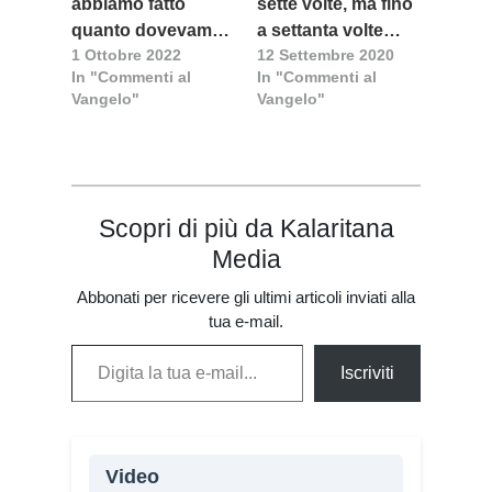
abbiamo fatto
sette volte, ma fino
quanto dovevamo
a settanta volte
1 Ottobre 2022
12 Settembre 2020
fare
sette
In "Commenti al
In "Commenti al
Vangelo"
Vangelo"
Scopri di più da Kalaritana
Media
Abbonati per ricevere gli ultimi articoli inviati alla
tua e-mail.
Digita la tua e-mail...
Iscriviti
Video