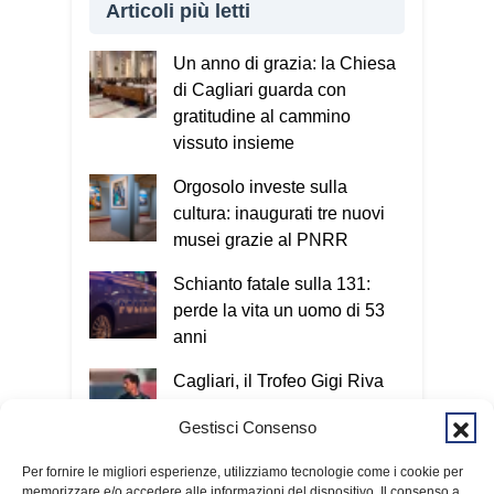
Articoli più letti
Un anno di grazia: la Chiesa
di Cagliari guarda con
gratitudine al cammino
vissuto insieme
Orgosolo investe sulla
cultura: inaugurati tre nuovi
musei grazie al PNRR
Schianto fatale sulla 131:
perde la vita un uomo di 53
anni
Cagliari, il Trofeo Gigi Riva
ultimo test prima della Coppa
Gestisci Consenso
Italia
Per fornire le migliori esperienze, utilizziamo tecnologie come i cookie per
«La pace nasce dal cuore»:
memorizzare e/o accedere alle informazioni del dispositivo. Il consenso a