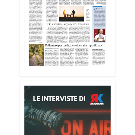
centri di accoglienza per migranti, dove
contribuiscono anche alla cura degli
spazi comuni. «Prendersi cura degli
ambienti significa favorire accoglienza e
dignità», racconta Alessandro Adimari.
Tra i partecipanti anche i seminaristi,
impegnati accanto agli anziani della
casa di riposo Cristo Re.
«Un’esperienza di crescita umana e
spirituale che rafforza la vocazione al
servizio», sottolinea Cristiano Pani.
Il programma dedica spazio anche ai
temi della pace e della cooperazione
nel Mediterraneo. Oggi pomeriggio, alla
Mediateca del Mediterraneo (MEM),
l’incontro con l’arcivescovo monsignor
Giuseppe Baturi ha approfondito il ruolo