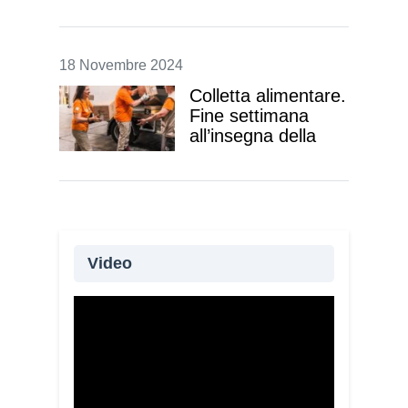
la pratica di portare via il cibo in
avanzo
18 Novembre 2024
Colletta alimentare.
Fine settimana
all’insegna della
generosità
Il Banco alimentare mira a far
crescere le proprie attività
Video
Oltre 115 giovani provenienti da 20
Paesi e quattro continenti partecipano
alla XIV edizione del Campo di