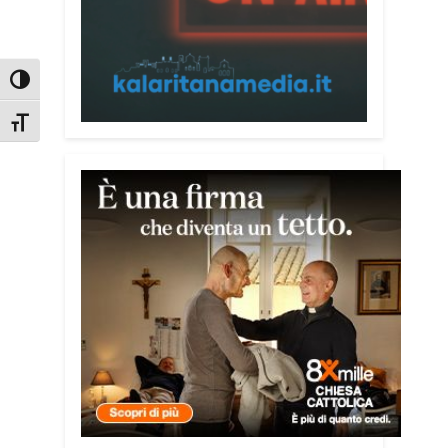
dei giovani nella costruzione di ponti tra
culture e popoli, con un confronto
inserito nel percorso “Cagliari Città della
Attiva/disattiva alto contrasto
Pace e del Mediterraneo”, progetto che
promuove il dialogo e la collaborazione
Attiva/disattiva dimensione testo
tra le diverse realtà del bacino
mediterraneo.
Tra le testimonianze quella di Thea,
giovane libanese del Consiglio dei
Giovani del Mediterraneo della CEI: «Il
campo è molto più di un’esperienza di
volontariato: è un’opportunità per
costruire relazioni attraverso il servizio,
linguaggio universale capace di unire
persone diverse».